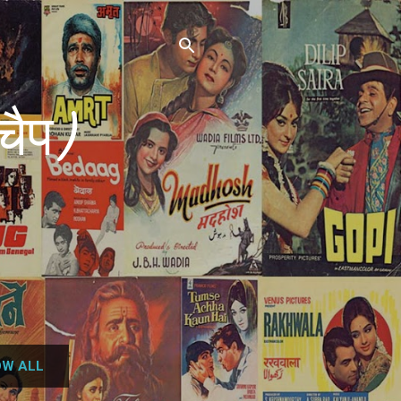
चैप)
W ALL