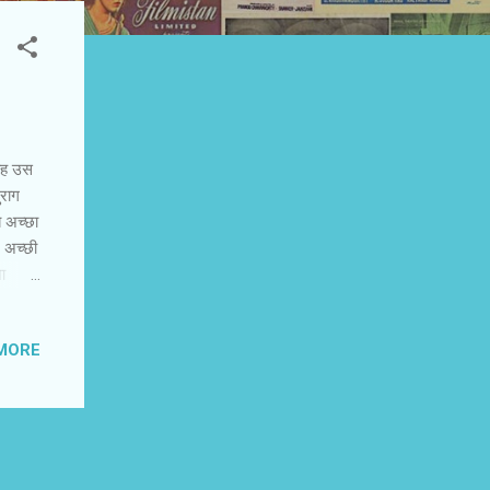
 यह उस
ुराग
 अच्‍छा
 अच्‍छी
ा
इंट
 सिनेमा
MORE
है।
कहानी
हुए बात