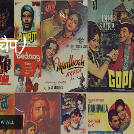
चैप)
W ALL