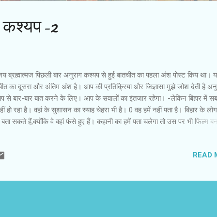
 कश्‍यप-2
 ब्रह्मात्‍मज पिछली बार अनुराग कश्‍यप से हुई बातचीत का पहला अंश पोस्‍ट किय था।
ीत का दूसरा और अंतिम अंश है। आप की प्रतिक्रिया और जिज्ञासा मुझे जोश देती है अन
यप से बार-बार बात करने के लिए। आप के सवालों का इंतजार रहेगा। -लेकिन बिहार में सब
हीं हो रहा है। वहां के सुशासन का स्‍याह चेहरा भी है। 0 वह हमें नहीं पता है। बिहार के लोग
बता सकते हैं,क्‍योंकि वे वहां फंसे हुए हैं। कहानी का हमें पता चलेगा तो उस पर भी फिल्‍म बन
 हैं। अच्‍छा या गलत जो भी आसपास हो रहा है,उसे सिनेमा में दर्ज किया जाना चाहिए। पा
्‍यू कोई भी हो सकता है। हमें अच्छी कहानी मिलेगी तो अच्छी फिल्म बनाएंगे। - वासेपुर में
READ 
ितना इंफलुएंश है। 0 वासेपुर देखा जाए तो पूरे इंडियन सोसायटी का एक छोटा सा वर्सन 
पुर कहीं न कहीं वही है। - इस फिल्म के पीछे जो गॉड फादर वाली बात की जाती है ? 0 ये 
पुर की है। इस कहानी का ‘ गॉड फादर ’ से कुछ लेना देना नहीं है। लोग बिना पिक्चर देखे 
 हैं तो लोगों के हिसाब से क्या जवाब दूं। कह...