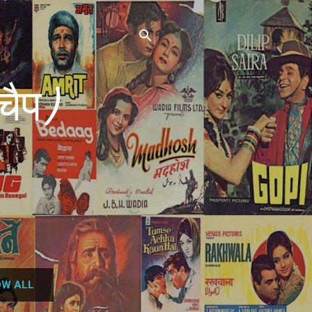
चैप)
W ALL