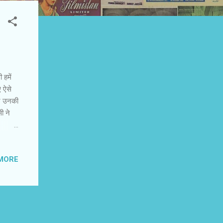
 हमें
ए ऐसे
आज उनकी
ी ने
के एक
ई थी।
MORE
पचारिक
ी बैठक
ई। मैं