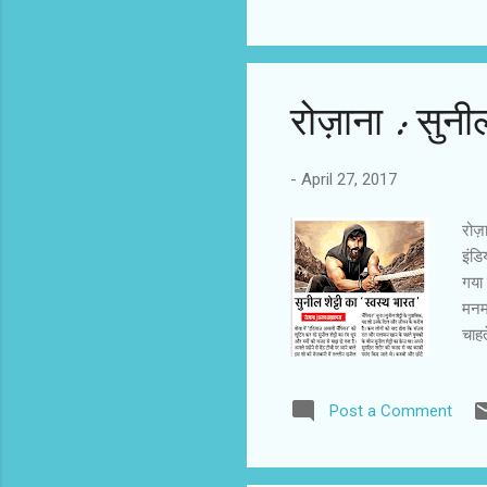
निका
अमरे
कटप्
रोज़ाना : सुनी
-
April 27, 2017
रोज़
इंडि
गया 
मनमा
चाहत
बीच
के स
Post a Comment
से म
से स