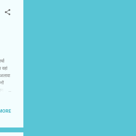
्चा
 वहां
 अलावा
नों
ाण ने
्‍हें
रदेशों
MORE
ें यकीन
ादेशिक
ेलुगू के