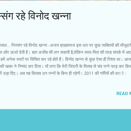
ंग रहे विनोद खन्‍ना
ल.... निस्‍संग रहे विनोद खन्‍ना -अजय ब्रह्मात्‍मज इस धरा पर कुछ व्‍यक्तियों की मौजूदगी
 और ऊर्जा देती है। बात अजीब सी लग सकती है,लेकिन माता-पिता की तरह संपर्क में आ
हमें अनेक स्‍तरों पर सिंचित कर रहे होते हैं। विनोद खन्‍ना से कुछ ऐसा ही रिश्‍ता था। 
की खबर ने निष्‍पंद कर दिया। यों लगा कि मेरी जिंदगी के मिताब से चंद पन्‍ने फाड़ कर किस
में उड़ा दिए। अब यह किताब उन पन्‍नों के बिना ही रहेगी। 2011 की गर्मियों की बात है।
मालिनी अपनी बेटी एषा देओल को लेकर ‘ टेल मी ओ खुदा ’ निर्देशित कर रही थीं। फिल्‍म 
किरदार में विनोद खन्‍ना भी थे। मुंबई से मीडिया की टीम शूटिंग कवरेज के लिए बुलाई ग
READ 
ो यह चलन ही बंद हो गया है। बहरहाल,ऐसी यात्राओं में फिल्‍म यूनिट के सदस्‍यों से अनौ
कातें होती हैं। तय हुआ कि विनोद खन्‍ना बातचीत के लिए तैयार हैं। निश्चित समय पर हमार
 नमस्‍कार करने के बाद उनके सामने बैठते ही मुझे काठ मार गया। जुबान तालु से चिपक ग
हें निहारता रहा। मुझे अवाक देख कर वे भी चौंके,लेकिन उन्‍हों...