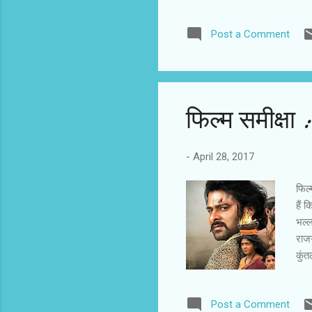
साहब
और घ
Post a Comment
अंदर
हिं
था। 
बुला
फिल्‍म समीक्षा 
-
April 28, 2017
फिल्
हैं 
भल्‍
राजग
कुंत
राजम
अमर
Post a Comment
चलता