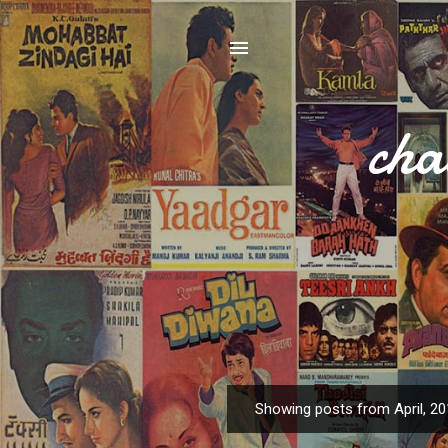
cha
Showing posts from April, 2
P
o