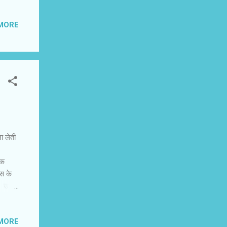
े हैं
 हैं और
MORE
 है। यह
 रहा
िए
ा लेती
िक
ोस के
ैं। उधर
यं
मा
MORE
े