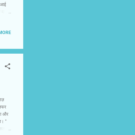
ं आई
दर्शकों
ना
की
MORE
दक्षिण
गदगद
यह
ाज़
ंसफर
िया और
ा। "
ोसला