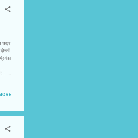
ा चक्र
ोस्तों
प्रियंका
ल
और
ैं।
रियंका
MORE
ना
ंटिको '
बाद