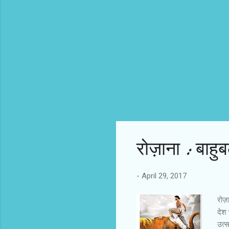
रोज़ाना : बाहु
-
April 29, 2017
रोज़ा
देश 
उत्स