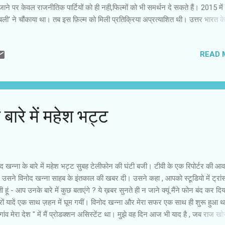
ाने पर केवल राजनीतिक पार्टियों को ही नही,फिल्मों को भी समर्थन दे सकते हैं। 2015 मे
ुबली' ने चौंकाया था। तब इस फ़िल्म को मिली प्रतिक्रिया अप्रत्याशित थी। उत्तर भारत के 
रिवार के साथ 'बाहुबली' देखी थी और बार-बार देखी थी। राजामौली ने 'बाहुबली2' की योज
 फ़िल्म की कामयाबी के बाद नहीं बनाई थी। वे पहले से ही दो फिल्मों के तौर पर 'बाहुबली' 
READ 
निंग की थी। दक्षिण की फ़िल्म इंडस्ट्री में योजना और अनुशासन है। हिंदी फिल्मों की तरह 
ाषाओं में 'मौका पर चौका' मारने का फैशन नहीं है। 'बाहुबली' के बिजनेस से ट्रेड पंडित 
 उन्‍हें लिखने और बताने के लिए एक नया उदाहरण मिल गया है। प्रारंभिक अनुमान है कि 
‍म पहले ही दिन 1...
बारे में महेश भट्ट
द खन्ना के बारे में महेश भट्ट सुबह टेलीफोन की घंटी बजी। टीवी के एक रिपोर्टर की आव
 उसने विनोद खन्ना साहब के इंतकाल की खबर दी। उसने कहा , आपको स्टू़डियो में ट्रा
 हूं - आप उनके बारे में कुछ बताएंगे ? ये ख़बर सुनते ही न जाने क्यूं मैंने फोन बंद कर द
रों यादें एक साथ ज़हन में घूम गयीं। विनोद खन्ना और मेरा सफर एक साथ ही शुरू हुआ थ
 गांव मेरा देश " में मैं प्रोडक्शन असिस्टेंट था। मुझे वह दिन आज भी याद है , जब राज ख