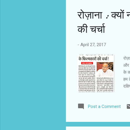
रोज़ाना : क्‍यों
की चर्चा
-
April 27, 2017
रोज़
और ख
के क
हम त
दक्ष
बताय
पहच
Post a Comment
के स
नहीं
भाषा
श्रे