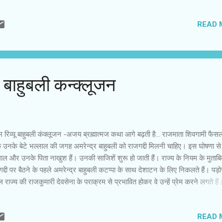
 ने उनका पहला शाॅट लिया था। डकैत ड्रामा की इस फिल्म में वे अपने साथियों के साथ आत
ोड़े से उतर कर चलते हुए एक दरवाज़े के पास जाते हैं। दरवाज़े को लात मार कर खोलते
READ 
 घुस जाते हैं। उस शाॅट के ख़तम होते ही राज खोसला साहब ने कहा कि यह लड़का स्टार
दुस्तान में आग लगा देगा। राज खोसला के उस कथन में उनका अपना सालों का अनुभव बोल
फिल्म सेट पर स्टार से दूसरे तीसरे असिस्टेंट की दोस्ती हो जाती है। वही उन्हें शाॅट के ल
ता है , शाॅट समझाता है - तो एक अपनापा हो जाता है। पहले ही दिन स...
: बाहुबली कन्‍क्‍लूजन
‍म रिव्‍यू बाहुबली कंक्‍लूजन -अजय ब्रह्मात्‍मज कथा आगे बढ़ती है... राजमाता शिवगामी फैसल
कि उनके बेटे भल्‍लाल की जगह अमरेन्‍द्र बाहुबली को राजगद्दी मिलनी चाहिए। इस घोषणा से
लाल और उनके पिता नाखुश हैं। उनकी साजिशें शुरू हो जाती हैं। राज्‍य के नियम के मुताब
द्दी पर बैठने के पहले अमरेन्‍द्र बाहुबली कटप्‍पा के साथ देशाटन के लिए निकलते हैं। पड़
ल राज्‍य की राजकुमारी देवसेना के पराक्रम से प्रभावित होकर वे उन्‍हें प्रेम करने लगते ह
ाता भल्‍लाल के लिए देवसेना का ही चुनाव करती हैं। दोनों राजकुमारों की पसंद देवसेना स्‍व
ेन्‍द्र से प्रेम करती है। वह उनकी बहादुरी की कायल है। गलतफहमी और फैसले का ड्रा
READ 
 है। भल्‍लाल और उसके पिता अपनी साजिशों में सफल होते हैं। अमरेन्‍द्र को राजमहल स