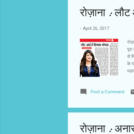
रोज़ाना : लौट 
-
April 26, 2017
रोज़ा
पूरा
से म
के प
धड़क
प्रि
माना
Post a Comment
की द
उत्क
टीवी
सही 
रोज़ाना : अना