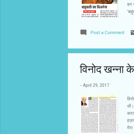
बन ज
'बाह
ने प
पहली
Post a Comment
प्ला
की भ
हैं।
फिल्
विनोद खन्ना के 
-
April 29, 2017
विनो
थी।
करती
हज़ा
मेरा