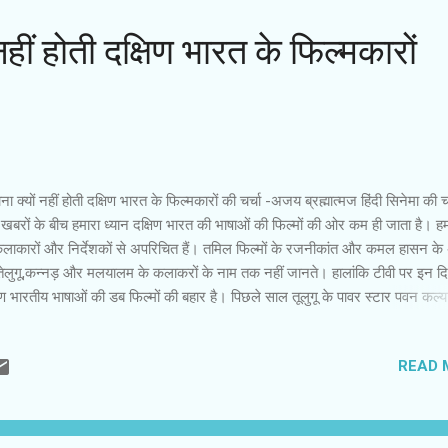
 नहीं होती दक्षिण भारत के फिल्‍मकारों
ाना क्‍यों नहीं होती दक्षिण भारत के फिल्‍मकारों की चर्चा -अजय ब्रह्मात्‍मज हिंदी सिनेमा की चर
बरों के बीच हमारा ध्‍यान दक्षिण भारत की भाषाओं की फिल्‍मों की ओर कम ही जाता है। हम
लाकारों और निर्देशकों से अपरिचित हैं। तमिल फिल्‍मों के रजनीकांत और कमल हासन के
ेलुगू,कन्‍नड़ और मलयालम के कलाकरों के नाम तक नहीं जानते। हालांकि टीवी पर इन दि
िण भारतीय भाषाओं की डब फिल्‍मों की बहार है। पिछले साल तूलुगू के पावर स्‍टार पवन कल्‍य
ा था कि बनारस भ्रमण के दौरान वे इस तथ्‍य से चौंक गए कि वहां की गलियों में भी लोगों ने उन
ाल लिया। पता चला के टीवी के जरिए ही उनकी यह पहचान बनी थी। भारत सरकार और प्
READ 
िनेमा संबंधी मंत्रालय देश में ही सभी भाषाओं की फिल्‍मों के आदान-प्रदान और प्रदर्शन म
 रख्‍ते। पिछले साल बिहार सरकार में फिल्‍म वित्‍त निगम के अध्‍यक्ष बनने पर गंगा कुमार प्र
ओं की फिल्‍मों का फस्टिवल किया था। ऐसी कोशिशें हर प्रदेश में होनी चाहिए। हाल ही में त
ष्‍ठ फिल्‍मकार के विश्‍वनाथ को दादा साहे...