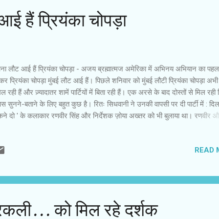
आई हैं प्रियंका चोपड़ा
ना लौट आई हैं प्रियंका चोपड़ा - अजय ब्रह्मात्मज अमेरिका में अभिनय अभियान का पहल
 कर प्रियंका चोपड़ा मुंबई लौट आई हैं। पिछले शनिवार को मुंबई लौटी प्रियंका चोपड़ा अभी द
िल रही हैं और ज़्यादातर शामें पार्टियों में बिता रही हैं। एक अरसे के बाद दोस्तों से मिल रही 
ास सुनने-बताने के लिए बहुत कुछ है। रितः सिधवानी ने उनकी वापसी पर दी पार्टी में : दि
ने दो ' के कलाकार रणवीर सिंह और निर्देशक ज़ोया अख्तर को भी बुलाया था। रणवीर 
यंका की अच्छी छनती है। पर्दे पर दोनों ने भाई-बहन और पति-पत्नी की भूमिकाएं भी निभाई ह
 जाता है कि दीपिका पादुकोण और प्रियंका चोपड़ा में कड़ी टक्कर है , लेकिन रणवीर और प्
READ 
ोस्ती एक अलग स्तर की है। प्रियंका चोपड़ा अपने कैरियर में अभी खास मोड़ पर हैं। अप
र्ष देने के पहले ही उनके कैरियर में हॉलीवुड का विक्षेप आया। अमेरिका जाकर उन्होंने ' क्वा
 शो के दो सीजन और एक फ़िल्म ' बेवाच ' की। फ़िल्म की रिलीज बाकी है। फ़िल्म आने के 
अंदाज लगेगा कि हॉलीवुड में उनके ...
रकली... को मिल रहे दर्शक