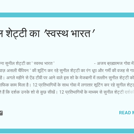
ल दिया जाता है। राजगद्दी पर भल्‍लाल काबिज होते हैं। उनकी साजिशें आगे बढ़ती हैं। वे
न्‍द्र बाहुबली की हत्‍या करवाने में सफल होते हैं। पिछले दो सालों से देश में गूंज रहे सवाल 
‍पा ने बाहुबली को क्‍यों मारा ’ का जवाब भी मिल जाता है। फिल्‍म...
ल शेट्टी का 'स्वस्थ भारत'
ाना सुनील शेट्टी का ' स्वस्थ भारत ' - अजय ब्रह्मात्मज गोवा में 
याज़ असली चैंपियन ' की शूटिंग कर रहे सुनील शेट्टी का रंग धूप और गर्मी की वजह से गा
है। अगले महीने से ऐंड टीवी पर आने वाले इस शो के मेजबानी में तल्लीन सुनील शेट्टी को
फिक काम मिला है। 12 प्रतिभागियों के साथ गोवा में लगातार शूटिंग कर रहे सुनील शेट्
े हैं कि दर्शक उनके शो से कुछ सीखें। 12 प्रतिभागियों के माध्यम से सुनील शेट्टी दर्शको
 शारीरिक और मानसिक रूप से स्वस्थ रहने का संदेश भी देना चाहते हैं। उनकी पहल पर 
ाथ ' स्वस्थ भारत अभियान ' जोड़ दिया गया है। ध्वनि और उद्देश्य में यह ' स्वच्छ भारत अ
READ 
िलता-जुलता है। सुनील मानते हैं कि स्वच्छता और स्वास्थ्य का सीधा संबंध है। पिछले क
ुर्खियों से गायब सुनील शेट्टी ने काम से छुट्टी ले रखी थी। उनके पिता सख...