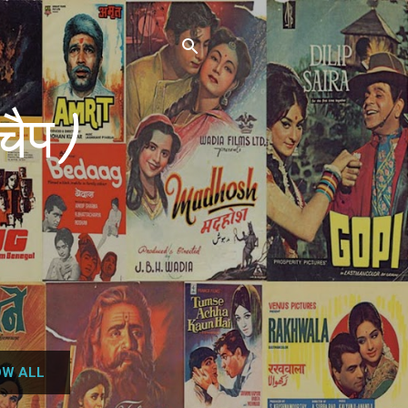
चैप)
W ALL