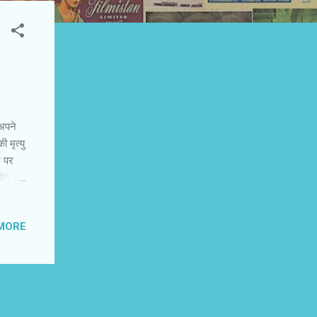
अपने
ृत्‍यु
न पर
ंने
 हैं।
MORE
 कुछ कर
मकिन