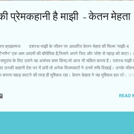
की प्रेमकहानी है माझी - केतन मेहता
य ब्रह्मात्‍मज दशरथ माझी के जीवन पर आधारित केतन मेहता की फिल्‍म ‘माझी-द
ंटेनमैन’ एक आम आदमी की बॉयोपिक है,जिसने अपने जिद और जोश से पहाड़ को काटा। 
व-समुदाय के लिए उसने वह असंभव काम किया,जो आज भी चकित करता है। दशरथ माझी की म
ाद उनकी कहानी देश भर में छपी तो अनेक फिल्‍मकारों ने उनमें रुचि दिखाई। उनके जीव
‍म बनाना पहाड़ काटने की तरह ही मुश्किल रहा। केतन केहता ने यह मुश्किल हल की। उन्‍हो
ुद्दीन सिद्दीकी और राधिका आप्‍टे के साथ साहसी व्‍यक्ति की गाथा को प्रेमकहानी के रूप में
पित किया। -माझी को किस रूप में प्रेजेंट करने जा रहे हैं ? 0 माझी हमारे देश के सुपरमैन
READ 
क फैंटेसी फिगर हैं। उन्‍हें आप रियल लाइफ सुपरहीरो कह सकते हें। ‘माझी’ आवेशपूर्ण
ेमकहानी है। विजय की प्रेरक कहानी है। एक तरफ इश्‍क की दीवानगी है और दूसरी तरफ
रने का जुनून है। इनके बीच पहाड़ काट कर रास्‍ता बनाने की जिद है। नामुमकिन को मु
े का जज्‍बा है। यह बहुत ही पावरुुल कहानी है। - आप के जीवन में माझी कै...