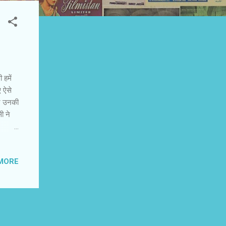
 हमें
ए ऐसे
आज उनकी
ी ने
के एक
ई थी।
MORE
पचारिक
ी बैठक
ई। मैं