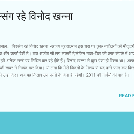
ंग रहे विनोद खन्‍ना
ल.... निस्‍संग रहे विनोद खन्‍ना -अजय ब्रह्मात्‍मज इस धरा पर कुछ व्‍यक्तियों की मौजूदगी
 और ऊर्जा देती है। बात अजीब सी लग सकती है,लेकिन माता-पिता की तरह संपर्क में आ
हमें अनेक स्‍तरों पर सिंचित कर रहे होते हैं। विनोद खन्‍ना से कुछ ऐसा ही रिश्‍ता था। 
की खबर ने निष्‍पंद कर दिया। यों लगा कि मेरी जिंदगी के मिताब से चंद पन्‍ने फाड़ कर किस
में उड़ा दिए। अब यह किताब उन पन्‍नों के बिना ही रहेगी। 2011 की गर्मियों की बात है।
मालिनी अपनी बेटी एषा देओल को लेकर ‘ टेल मी ओ खुदा ’ निर्देशित कर रही थीं। फिल्‍म 
किरदार में विनोद खन्‍ना भी थे। मुंबई से मीडिया की टीम शूटिंग कवरेज के लिए बुलाई ग
READ 
ो यह चलन ही बंद हो गया है। बहरहाल,ऐसी यात्राओं में फिल्‍म यूनिट के सदस्‍यों से अनौ
कातें होती हैं। तय हुआ कि विनोद खन्‍ना बातचीत के लिए तैयार हैं। निश्चित समय पर हमार
 नमस्‍कार करने के बाद उनके सामने बैठते ही मुझे काठ मार गया। जुबान तालु से चिपक ग
हें निहारता रहा। मुझे अवाक देख कर वे भी चौंके,लेकिन उन्‍हों...