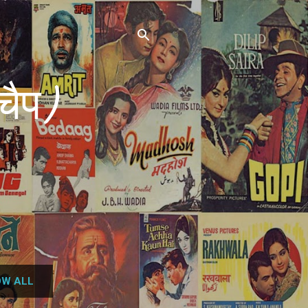
चैप)
W ALL