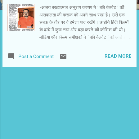
-अजय ब्रह्मात्‍मज अनुराग कश्‍यप ने ‘ बांबे वेलवेट ’ की
असफलता की कसक को अपने साथ रखा है। उसे एक
सबक के तौर पर वे हमेशा याद रखेंगे। उन्‍होंने हिंदी फिल्‍मों
के ढांचे में कुछ नया और बड़ा करने की कोशिश की थी।
मीडिया और फिल्‍म समीक्षकों ने ‘ बांबे वेलवेट ’ को आड़े हाथों
लिया। फिल्‍म रिलीज होने के पहले से हवा बन चुकी थी।
तय सा हो चुका था कि फिल्‍म के फेवर में कुछ नहीं लिखना
READ MORE
Post a Comment
है। ‍यह क्‍यों और कैसे हुआ ? उसके पीछे भी एक कहानी
है। स्‍वयं अनुराग कश्‍यप के एटीट्यूड ने दर्जनों फिल्‍म
पत्रकारों और समीक्षकों को नाराज किया। हिंदी फिल्‍म
इंडस्‍ट्री और फिल्‍म पत्रकारिता में दावा तो किया जाता है
कि सब कुछ प्रोफेशनल है,लेकिन मैंने बार-बार यही देखा
कि ज्‍यादातर चीजें पर्सनल हैं। व्‍यक्तिगत संबंधों,मान-
अपमान और लाभ-हानि के आधार पर फिल्‍मों और
फिल्‍मकारों का मूल्‍यांकन होता है। इसमें सिर्फ मीडिया ही
गुनहगार नहीं है। फिल्‍म इंडस्‍ट्री का असमान व्‍यवहार भी
एक कारक है। कहते हैं न कि जैसा बोएंगे,वैसा ही काटेंगे।
बहरहाल, ‘ बांबे वेलवेट ’ की असफलता को पीछे छोड़ कर