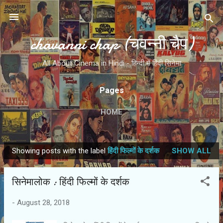
Skip to main content
chavanni chap (चवन्नी चैप)
All About Cinema in Hindi - हिन्दी में हिंदी सिनेमा
Pages
HOME
Showing posts with the label
हिंदी फिल्मों के दर्शक
SHOW ALL
P
o
सिनेमालोक : हिंदी फिल्मों के दर्शक
s
t
-
August 28, 2018
s