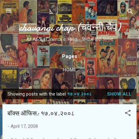
Skip to main content
chavanni chap (चवन्नी चैप)
All About Cinema in Hindi - हिन्दी में हिंदी सिनेमा
Pages
HOME
Showing posts with the label
१७.०४.२००८
SHOW ALL
P
o
बॉक्स ऑफिस: १७.०४.२००८
s
t
-
April 17, 2008
s