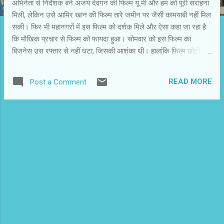
अभिनेता से निर्देशक बने अजय देवगन की फिल्म यू मी और हम को पूरी सराहना
मिली, लेकिन उसे आमिर खान की फिल्म तारे जमीन पर जैसी कामयाबी नहीं मिल
सकी। फिर भी महानगरों में इस फिल्म को दर्शक मिले और ऐसा कहा जा रहा है
कि मौखिक प्रचार से फिल्म को फायदा हुआ। सोमवार को इस फिल्म का
बिजनेस उस रफ्तार से नहीं घटा, जिसकी आशंका थी। हालांकि फिल्म छोटी थी,
पर इंटरवल के बाद के अनावश्यक विस्तार के कारण फिल्म लंबी लगी। फिल्म
रोचक न लगे तो दो घंटे की फिल्म भी लंबी लग सकती है। जयदीप सेन निर्देशित
READ MORE
Post a Comment
क्रेजी 4 ने बॉक्स आफिस पर सामान्य बिजनेस किया। यों उम्मीद थी कि रितिक
रोशन और शाहरुख खान के आयटम की वजह से दर्शकों की भीड़ बढ़ेगी। शायद
दर्शक समझदार हो गए हैं। वे आयटम सॉन्ग के झांसे में नहीं आते। और फिर इस
फिल्म को लेकर उठा विवाद राकेश रोशन के हित में नहीं रहा। फिल्म में चार
प्रतिभाशाली कलाकार थे, लेकिन उन्हें ऐसी स्क्रिप्ट नहीं मिली कि वे कमाल
दिखा सकें। पिछली फिल्मों में शौर्य और भ्रम के दर्शक निरंतर घटते जा रहे हैं।
इन फिल्मों से विशेष उम्मीद भी नहीं थी। पाकिस्तानी फिल्म खुदा के लिए को
सीमित दर्शक मिले हैं। यह फिल्...