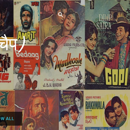
चैप)
W ALL