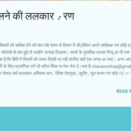
लने की ललकार : रण
्षकों की समीक्षा देने की बात लंबे समय से दिमाग में थी,लेकिन अपने समीक्षक गण कोई उत
 सोलंकी से बात हुई तो उन्‍होंने उत्‍साह दिखाया। वायदे के मुताबिक उनका रिव्‍यू आ भी गय
 है कि हिंदी में फि‍ल्‍मों को लकर लिखी जा रही संजीदा बातें एक जगह आ जाएं। अगर आ
न्‍नी के लिए प्रासंगिक लगे तो प्‍लीज लिंक या मेल भेज दे।पता है chavannichap@gm
राम गोपाल वर्मा कलाकार अमिताभ बान , रितेश देशमुख , सुदीप , गुल पनाग रण कोई नई बात 
 है , वह कोई खोज या चमत्कार नहीं है और यही बात रण को खास बनाती है. वह सुबह क
न जागने के लिए आपको उससे बेहतर कोई और ललकारता भी नहीं. यह उन न्यूज चैनलों के बा
READ 
क्षों में चौबीस घंटे सेक्स , अपराध और फिल्मी गपशप की सच्ची झूठी , मसालेदार कहानियां
का आनंद ले...