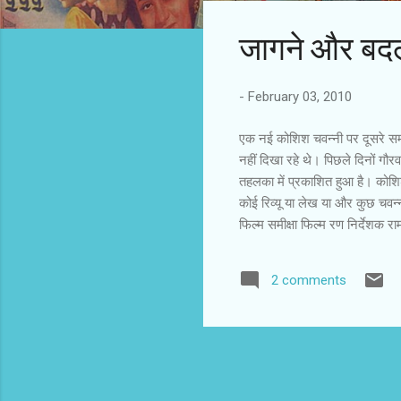
s
जागने और बद
t
s
-
February 03, 2010
एक नई कोशिश चवन्‍नी पर दूसरे समीक
नहीं दिखा रहे थे। पिछले दिनों गौरव
तहलका में प्रकाशित हुआ है। कोशिश
कोई रिव्‍यू या लेख या और कुछ चव
फिल्म समीक्षा फिल्म रण निर्देशक 
कहती. यह जिस मिशन को लेकर चलती
नई होने का दावा नहीं करती , लेकि
2 comments
है जो ख़बरों के नाम पर हमारे शयनक
कर रहे हैं और उन मनोहर कहानियों 