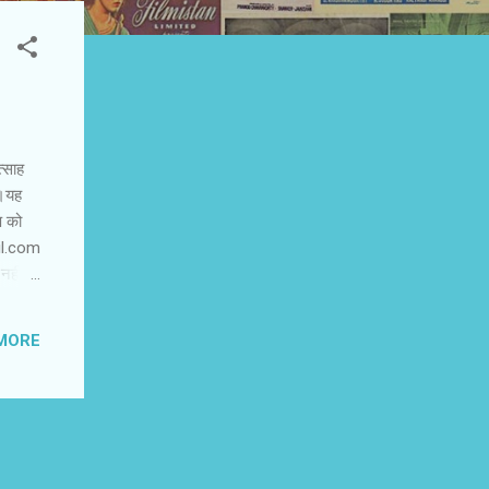
्‍साह
ा।यह
प को
ail.com
नहीं
े जितनी
रे में
MORE
 सप्लाई