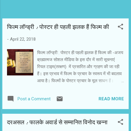
फिल्म लॉन्ड्री : पोस्‍टर ही पहली झलक हैं फिल्‍म की
-
April 22, 2018
फिल्म लॉन्ड्री : पोस्‍टर ही पहली झलक हैं फिल्‍म की -अजय
ब्रह्मात्‍मज सोशल मीडिया के इस दौर में सारी सूचनाएं
रियल टाइम(तत्‍क्षण) में प्रसारित और ग्रहण की जा रही
हैं। इस प्रभाव में फिल्‍म के प्रचार के स्‍वरूप में भी बदलाव
आया है। फिल्‍मों के पोस्‍टर प्रचार के मूल साधन हैं।
डिजिटल युग आ चुका है। प्रचार भी वर्चुअल स्‍पेस में
उपयुक्‍त स्‍थान खोज रहा है। अभी यह ठोस रूप से
READ MORE
Post a Comment
निर्धारित नहीं हो सका है। संक्रांति के इस समय में
संभावनाओं और तरीकों के ऊहापोह में ही नई प्रविधियां
आकार ले रही हैं। किसी नई प्रविधि की चलन के प्रचलन
दरअसल : फालके अवार्ड से सम्मानित विनोद खन्ना
बनने के पहले ही कुछ नया हो जा रहा है। पोस्‍टर को ही
‘फर्स्‍ट लुक’ का नाम दे दिया गया है। लोकप्रिय स्‍टार की