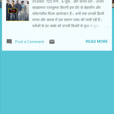
दरअसल: 725 पन्ने... 6 लुक... और संजय दत्त - अजय
ब्रह्मात्मज राजकुमार हिरानी इस दौर के बेहतरीन और
संवेदनशील फिल्म डायरेक्टर हैं। अभी तक उनकी फ़िल्में
मास्स और क्लास में एक सामान पसंद की जाती रही हैं।
दर्शकों के हर तबके को उनकी फिल्मों से कुछ न कुछ
मिलता है। उनका भी मकसद रहता है कि दर्शकों को
मनोरंजन के साथ कुछ सन्देश भी मिले। अभी तक उनकी
READ MORE
Post a Comment
फ़िल्में अभिजात जोशी की मदद से काल्पनिक चरित्रों पर
लिखी जाती रही हैं। ऐसी फिल्मों में चरित्र निर्देशक के
नियंत्रण में रहते हैं। वे उन्हें अपने हिसाब से चरित्रों को
नयी परिस्थितियों में डाल कर सोचे हुए निष्कर्ष तक ले जा
सकते हैं। हिरानी अपने किरदारों को दर्शकों के बीच प्रिय
बनाने में सफल रहे हैं। पडोसी देश चीन के दर्शक भी उन्हें
पसंद करने लगे हैं। आमिर खान के साथ हिरानी की फ़िल्में
भी चीन में खूब चली हैं। इस बार वह अपनी सफलता की
लकीर छोड़ कर एक नयी रह पर चले हैं , मुन्नाभाई सीरीज
की तैयारियों के दौरान संजय दत्त से हो रही बातचीत में उन्हें
उनकी ज़िन्दगी किसी फिल्म की कहानी के उपयुक्त लगी।
संजय दत्त को हम सभी उनक...