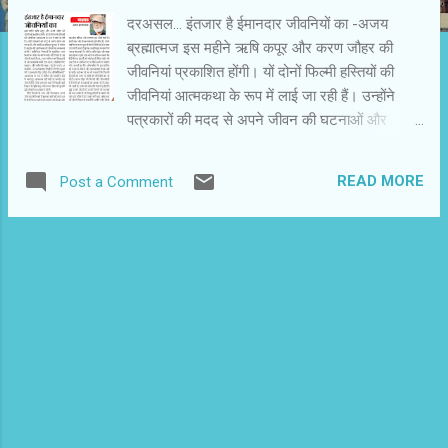
दरअसल... इंतजार है ईमानदार जीवनियों का -अजय
ब्रह्मात्‍मज इस महीने ऋषि कपूर और करण जौहर की
जीवनियां प्रकाशित होंगी। यों दोनों फिल्‍मी हस्तियों की
जीवनियां आत्‍मकथा के रूप में लाई जा रही हैं। उन्‍होंने
पत्रकारों की मदद से अपने जीवन की घटनाओं और
प्रसंगों का इतिवृत पुस्‍तक में समेटा है। मालूम नहीं
आलोचक इन्‍हें जीवनी या आत्‍मकथा मानेंगे ? साहित्यिक
READ MORE
Post a Comment
विधाओं के मुताबिक अगर किसी के जीवन के बारे में कोई
और लिखे तो उसे जीवनी कहते हैं। हां,अगर व्‍यक्ति स्‍वयं
लिखता है तो उसे आत्‍मकथा कहेंगे। देव आनंद(रोमासिंग
विद लाइफ) और नसीरूद्दीन शाह(एंड देन वन डे: अ
मेम्‍वॉयर) ने आत्‍मकथाएं लिखी हैं। दिलीप कुमार की ‘ द
सब्‍सटांस ऐंड द शैडो : ऐन ऑटोबॉयोग्राफी ’ आत्‍मकथा के
रूप में घोषित और प्रचारित होने के बावजूद आत्‍मकथा नहीं
कही जा सकती। यह जीवनी ही है,जिसे उदय तारा नायर ने
लिखा है। इसी लिहाज से ऋषि कपूर और करण जौहर की
पुस्‍तकें मुझे जीवनी का आभास दे रही है। हिंदी फिल्‍मों के
स्‍टार और फिल्‍मकार अपने जीवन प्रसंगों के बारे में खुल