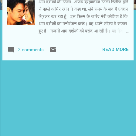
आम दर्शकों की फिल्म -अजय ब्रह्मात्मज फिल्म रिलीज होने
से पहले आमिर खान ने कहा था, लंबे समय के बाद मैं एक्शन
थ्रिलर कर रहा हूं। इस फिल्म के जरिए मेरी कोशिश है कि
आम दर्शकों का मनोरंजन करूं। वह अपने उद्देश्य में सफल
हुए हैं। गजनी आम दर्शकों को पसंद आ रही है। यह हिंदी
फिल्मों की मुख्यधारा की परंपरा की फिल्म है, जिसमें तर्क पर
संयोग हावी रहता है। आप फिल्म में कार्य-कारण संबंध
READ MORE
3 comments
खोजने लगे तो निराश होंगे। इस फिल्म का आनंद सिर्फ
देखने में है। संजय सिंहानिया (आमिर खान) अपनी पे्रमिका
को गुंडों से बचा नहीं पाया है। वह खुद भी गजनी (प्रदीप
रावत) के गुस्से का शिकार होता है। इस हमले की वजह से
वह स्मृति विलोप का रोगी हो जाता है। उसकी स्मृति का
क्रम 15 मिनट से ज्यादा देर तक नहीं बना रहता। इस
लिए वह अपने शरीर पर लिखे काम, नाम व नंबर, तस्वीर
और कार्ड के जरिए घटनाओं और लक्ष्य को याद रखता है।
अभी उसका एकमात्र लक्ष्य गजनी तक पहुंचना और उसे
मारना है। उसकी सामान्य जिंदगी में लौटने पर हम पाते हैं
कि वह एक सामान्य व्यक्ति था। जाने-अनजाने वह एक
साधारण माडल कल्पना (असिन) से प्रेम करने लगता है।