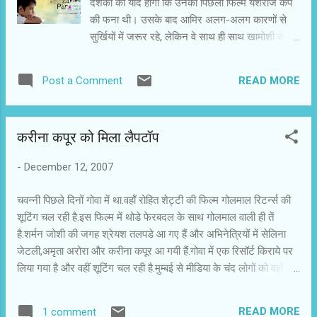
दर्शकों को याद होगा कि उनकी पिछली फिल्म यशराज कैंप
बनना हो, तो आप लॉ कॉलेज में जाते हैं। अगर आपको
की फना थी। उसके बाद आमिर अलग-अलग कारणों से
डॉक्टर बनना हो, तो आप मेडिकल कॉलेज में जाते हैं और
सुर्खियों में जरूर रहे, लेकिन वे साथ ही साथ खामोशी से
अगर आपको फिल्ममेकर बनना हो, तो आप कहां जाएंगे? मैं
अपनी नई फिल्म भी पूरी करते रहे। लगान के बाद उनके
जिस पेशे में जाना चाहता हूं, उसके लिए जर...
प्रोडक्शन की दूसरी फिल्म है तारे जमीं पर। वे इसके
READ MORE
Post a Comment
निर्माता-निर्देशक तो हैं ही, साथ ही इसमें अभिनय भी कर रहे
हैं। पिछले दिनों आमिर खान से मुलाकात हुई। प्रस्तुत हैं
उनसे हुई बातचीत के प्रमुख अंश.. बधाई कि आप अभिनेता
करीना कपूर को मिला लैपटॉप
और निर्माता के बाद निर्देशक भी बन गए। क्या फिल्म तारे
जमीं पर में अभिनेता आमिर खान को निर्देशक आमिर खान
-
December 12, 2007
ने चुना? अच्छा सवाल है, लेकिन मैं बता दूं कि इस फिल्म में
मेरी भागीदारी पहले एक्टर और प्रोड्यूसर की जरूर थी,
चवन्नी पिछले दिनों गोवा में था.वहाँ रोहित शेट्टी की फिल्म गोलमाल रिटर्न्स की
लेकिन डायरेक्टर मैं बाद में बन गया। लोग कह सकते हैं कि
शूटिंग चल रही है.इस फिल्म में थोडे फेरबदल के साथ गोलमाल वाली ही तें
डायरेक्टर आमिर को एक्टर आमिर गिफ्ट में मिल गया। सच
है.शर्मन जोशी की जगह श्रेयश तलपडे आ गए हैं और अभिनेत्रियों में सेलिना
कहूं, तो मैंने सोच रखा था कि जब डायरेक्टर बनूंगा, तो
जेटली,अमृता अरोरा और करीना कपूर आ गयी हैं.गोवा में एक रिसॉर्ट किराये पर
फिल्म में एक्टिंग नहीं करूंगा, लेकिन इस फिल्म में सिचुएशन
लिया गया है और वहीं शूटिंग चल रही है.मुम्बई से मीडिया के चंद लोगों को वहाँ
कुछ ऐसी बनी कि पहले एक्टर, फिर डायरेक्टर बन गया।
ऑन लोकेशन के लिए ले जाया गया था.होता क्या है कि जब फिल्म बन रही होती है
फिल...
तो पत्रकारों को शूटिंग दिखने और स्टारों से मिलवाने के लिए ले जाया जाता
READ MORE
1 comment