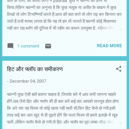
कल के पोस्ट को काफी लोगों ने padhaa .कुछ ने चवन्नी को फ़ोन भी
गुजरने की संभावना में संघर्ष से नहीं सकुचाते। हिंदी की
किया.लेकिन चवन्नी का अनुभव है कि कुछ भावुक या अतीत के बखान में कुछ
मुख्यधारा की फिल्मों में सपनों पर ज्यादा जोर दिया गया है।
लिखो तो लोग टिप्पण्णियाँ करते हैं.आज की बात करो तो लोग पढ़ कर किनारा कर
सपनों की यह अतिरंजना वास्तविकता से पलायन का मौका
जाते हैं.उन्हें शायद लगता हो कि यह तो हम भी जानते हैं.चवन्नी कोई शिक़ायत
देती है। हिंदी फिल्मों को पलायनवादी कहा भी जाता है।
नही कर रहा.ब्लॉग की दुनिया में भी रहीम का कथन उपयुक्त है...रहिमन निज मन
आजादी के बाद से सपनों को बेचने का यह कारोबार चल रहा
की व्यथा मन ही रखो गोय ,सुनी इठलैंहै लोग सब बांटि न लैंहै कोय ।
है। ...
बहरहाल,बात आगे शुरू करें .चवन्नी के मित्र ने ब्रिटेन से सूचित किया कि लंदन
READ MORE
1 comment
और न्यूयॉर्क के टिकेट राते सही नही हैं.सही देना मकसद नही था.चवन्नी का सारा
ध्यान इस तथ्य को सामने लाने में था कि इन दिनों फिल्मों के व्यापारी
(निर्माता,निर्देशक और एक्टर) यह नही देखते कि उनकी फिल्म को कितने दर्शकों
हिट और फ्लॉप का समीकरण
ने देखा.उनके लिए वह रकम खास होती है जो दर्शक देते हैं.महानगरों,विदेशी शहरों
और मल्टीप्लेक्स से प्रति दर्शक ज्यादा पैसे आते हैं,इसलिए फिल्म के विषय और
-
December 04, 2007
परिवेश पर उन दर्शकों की रूचि का प्रभाव दिखता है। यह अचानक नही हुआ है
कि हिन्दी फिल्मों में सिर्फ संवाद हिन्दी में होते हैं,बाकी सब में सावधानी बरती ज...
चवन्नी कुछ ऐसी बातें बताना चाहता है ,जिसके बारे में आप सभी जानना चाहते
होंगे.अब जैसे हिट और फ्लॉप की ही बात करें.कई बार आपको ताज्जुब होता होगा
कि अरे यार यह फिल्म तो कोई खास नही चली थी,फिर हिट कैसे हो गयी.इसी
तरह कई बार आप खुद से ही पूछते होंगे कि फलां फिल्म तो हमारे इलाक़े में खूब
चली ,लेकिन फ्लॉप कैसे हो गयी.तो हिट और फ्लॉप का पूरा लम्बा-चौड़ा खेल