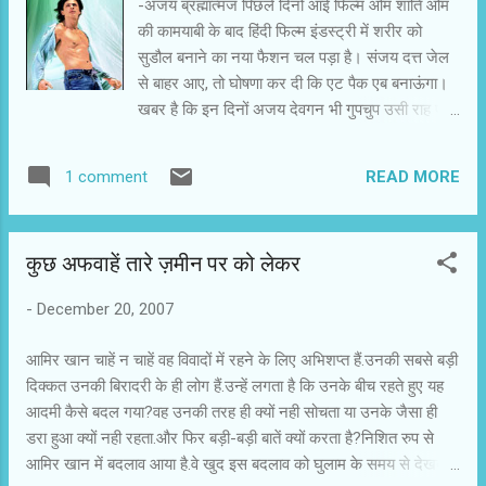
-अजय ब्रह्मात्मज पिछले दिनों आई फिल्म ओम शांति ओम
कि उसने फिल्म देख ली है। दूसरी फिल्म व...
की कामयाबी के बाद हिंदी फिल्म इंडस्ट्री में शरीर को
सुडौल बनाने का नया फैशन चल पड़ा है। संजय दत्त जेल
से बाहर आए, तो घोषणा कर दी कि एट पैक एब बनाऊंगा।
खबर है कि इन दिनों अजय देवगन भी गुपचुप उसी राह पर
निकल पड़े हैं और एक पर्सनल ट्रेनर की देखरेख में वर्जिश
भी कर रहे हैं। सुडौल शरीर की इस चिंता से लगने लगा है
READ MORE
1 comment
कि एक्टिंग के लिए शरीर का सुगठित होना जरूरी है। अभी
के फैशन को देखकर कहा जा सकता है कि अगर दारा सिंह
इन दिनों एक्टिव होते, तो सारी बड़ी फिल्में और मुख्य
कुछ अफवाहें तारे ज़मीन पर को लेकर
भूमिकाएं उन्हें ही मिलतीं! हिंदी फिल्मों का इतिहास पलट कर
देखें, तो पाएंगे कि पॉपुलर स्टार और एक्टर्स ने कभी शरीर
-
December 20, 2007
को इतना महत्व नहीं दिया। शाहरुख खान भी ओम शांति
ओम के पहले शरीर की वजह से विख्यात नहीं थे। हां,
आमिर खान चाहें न चाहें वह विवादों में रहने के लिए अभिशप्त हैं.उनकी सबसे बड़ी
उनकी अदम्य ऊर्जा की चर्चा अवश्य होती थी। के.एल.
दिक्कत उनकी बिरादरी के ही लोग हैं.उन्हें लगता है कि उनके बीच रहते हुए यह
सहगल और पृथ्वीराज कपूर से लेकर रणबीर कपूर तक को
आदमी कैसे बदल गया?वह उनकी तरह ही क्यों नही सोचता या उनके जैसा ही
देखें, तो हम पाएंगे कि भारतीय दर्शकों ने कभी स्टार या
डरा हुआ क्यों नही रहता.और फिर बड़ी-बड़ी बातें क्यों करता है?निशित रुप से
एक्टर के सुडौल शरीर को अधिक महत्व नहीं दिया। हिंदी
आमिर खान में बदलाव आया है.वे खुद इस बदलाव को घुलाम के समय से देखते
फिल्मों के पॉपुलर स्टार अदाओं और अभिनय की वजह से