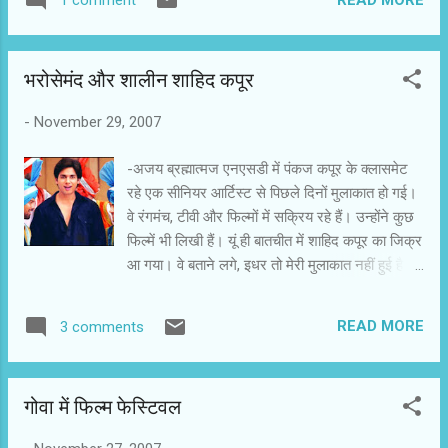
1 comment
कि आप माधुरी के न्योते को स्वीकार करें.लगभग पांच सालों
के बाद हिन्दी सिनेमा के रुपहले परदे पर जल्वाफ्रोश हो रही
माधुरी का आकर्षण कम नहीं हुआ है.हालांकि इस बीच
भरोसेमंद और शालीन शाहिद कपूर
हीरोइनों का अंदाज बदल गया है और सारी की सारी हीरोइनें
एक जैसी लगती और दिखती हैं,वैसे में माधुरी दीक्षित का
-
November 29, 2007
निराला अंदाज पसंद आना चाहिए।माधुरी की आजा नचले
एक लड़की दीया कि कहानी है,जो अपने गुरु की संस्था को
-अजय ब्रह्मात्मज एनएसडी में पंकज कपूर के क्लासमेट
किसी भी सूरत में बचाना चाहती है.हिन्दी फिल्मों में
रहे एक सीनियर आर्टिस्ट से पिछले दिनों मुलाकात हो गई।
उम्रदराज हीरोइनों के लिए जगह नहीं होती.अमिताभ बच्चन
वे रंगमंच, टीवी और फिल्मों में सक्रिय रहे हैं। उन्होंने कुछ
के पहले हीरो के लिए भी नही होती थी.अमिताभ बच्चन के
फिल्में भी लिखी हैं। यूं ही बातचीत में शाहिद कपूर का जिक्र
लिए केन्द्रीय किरदार लिखे गए.शाबान आज़मी के लिए
आ गया। वे बताने लगे, इधर तो मेरी मुलाकात नहीं हुई है
गॉडमदर लिखी गयी थी.जाया बच्चन हजार चौरासिवें की माँ
शाहिद से, लेकिन मैं उसे बचपन से ही जानता हूं। सुशील
में ...
स्वभाव का लड़का है और उसमें स्पार्क तो है ही। मैंने उम्मीद
READ MORE
3 comments
नहीं की थी कि वह इतने संतुलित स्वभाव का भी होगा!
दरअसल.., बातचीत में करीना कपूर का प्रसंग आ गया था।
शाहिद कपूर और करीना कपूर के प्रसंग में सबसे अच्छी
गोवा में फिल्म फेस्टिवल
बात यही रही कि दोनों में से किसी ने भी एक-दूसरे पर
कीचड़ नहीं उछाला। आमतौर पर दिल टूटते हैं, तो विक्षुब्ध