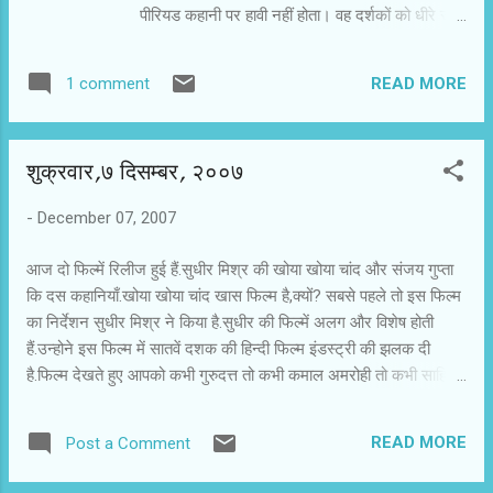
पीरियड कहानी पर हावी नहीं होता। वह दर्शकों को धीरे से
सातवें दशक में ले जाता है। खोया खोया चांद के मुख्य
किरदार किसी मृत या जीवित व्यक्ति पर आधारित नहीं हैं,
READ MORE
1 comment
लेकिन उनमें हम गुजरे दौर के अनेक कलाकारों और
फिल्मकारों को देख सकते हैं। नायक जफर अली नकवी
(शाइनी आहूजा) में एक साथ गुरुदत्त, कमाल अमरोही और
शुक्रवार,७ दिसम्बर, २००७
साहिर लुधियानवी की झलक है तो निखत (सोहा अली खान)
में मीना कुमारी और मधुबाला के जीवन की घटनाएं मिलती
-
December 07, 2007
हैं। फिल्म की कहानी व्यक्ति केंद्रित नहीं है। जफर और
निखत के माध्यम से सुधीर मिश्र ने उस दौर के द्वंद्व और
आज दो फिल्में रिलीज हुई हैं.सुधीर मिश्र की खोया खोया चांद और संजय गुप्ता
मनोभाव को चित्रित करने की कोशिश की है। प्रेम कुमार
कि दस कहानियाँ.खोया खोया चांद खास फिल्म है,क्यों? सबसे पहले तो इस फिल्म
(रजत कपूर) और रतनमाला (सोनिया जहां) सातवें दशक
का निर्देशन सुधीर मिश्र ने किया है.सुधीर की फिल्में अलग और विशेष होती
की फिल्म इंडस्ट्री के प्रतिनिधि किरदार हैं। जफर और
हैं.उन्होने इस फिल्म में सातवें दशक की हिन्दी फिल्म इंडस्ट्री की झलक दी
निखत की निजी जिंदगी और उनके रिश्तों की अंतर्कथाओं में
है.फिल्म देखते हुए आपको कभी गुरुदत्त तो कभी कमाल अमरोही तो कभी साहिर
फिल्म उलझ जाती है। सुधीर मिश्र एक साथ कई पहलुओं
लुधियानवी की याद आ सकती है.आप मीना कुमारी और मधुबाला को भी सोहा अली
को छूने और सामने लाने के प्रयास में मु...
खान में देख सकते हैं.यह फिल्म आप ज़रूर देखें। दूसरी फिल्म नया प्रयोग
READ MORE
Post a Comment
है.एक फिल्म में दस कहानियाँ.अलग अलग १० कहानियो को एक साथ मनोरंजन
का गुलदस्ता पेश किया है संजय गुप्ता ने.इस फिल्म में शाबान आज़मी,मनोज