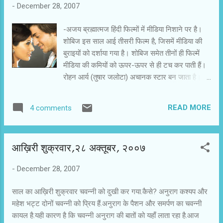
-
December 28, 2007
महज इतनी रही होगी कि दर्शक उसके कारनामों पर यकीन
कर सकें। एनीमेशन फिल्मों में इतिहास और मिथ से हीरो
-अजय ब्रह्मात्मज हिंदी फिल्मों में मीडिया निशाने पर है।
तलाशने की कोशिश जारी है। पहली बार हनुमान देखने के
शोबिज इस साल आई तीसरी फिल्म है, जिसमें मीडिया की
बाद लगा था कि बाल हनुमान के रूप में हीरो मिल गया है,
बुराइयों को दर्शाया गया है। शोबिज समेत तीनों ही फिल्में
लेकिन मारुति अवतार में बाल हनुमान जंचते नहीं हैं। फिल्म
मीडिया की कमियों को ऊपर-ऊपर से ही टच कर पाती हैं।
में हिंदी फिल्मों के मशहूर कलाकारों की आवाजों की मिमिक्री
रोहन आर्य (तुषार जलोटा) अचानक स्टार बन जाता है।
का तुक भी समझ में नहीं आया। कहीं रिटर्न आफ हनुमान
आरंभ में ही इस स्टार की शरद राजपूत (सुशांत सिंह)
वैसे शहरी बच्चों के लिए त...
नामक पत्रकार से बकझक हो जाती है। शरद राजपूत कैसे
READ MORE
4 comments
पत्रकार हैं कि तस्वीरें भी खीचते हैं और टीवी चैनलों में भी
दखल रखते हैं। बहरहाल, उन दोनों की आपसी लड़ाई में
कहानी आगे बढ़ती है और एक नाटकीय मोड़ लेती है। रोहन
आख़िरी शुक्रवार,२८ अक्तूबर, २००७
की कार में पत्रकार एक लड़की को देखते हैं। वो उसका
पीछा करते हैं। पत्रकारिता में आए कथित पतन के बावजूद
-
December 28, 2007
पत्रकार शोबिज के पत्रकारों जैसी ओछी हरकत नहीं
करते। बहरहाल, कार दुर्घटनाग्रस्त हो जाती है। पता
साल का आख़िरी शुक्रवार चवन्नी को दुखी कर गया.कैसे? अनुराग कश्यप और
चलता है कि कार में रोहन के साथ तारा नाम की वेश्या थी।
महेश भट्ट दोनों चवन्नी को प्रिय हैं.अनुराग के पैशन और समर्पण का चवन्नी
बड़ा स्कैंडल बनता है, लेकिन रोहन पूरे मामले को अपने हाथ
कायल है.यही कारण है कि चवन्नी अनुराग की बातों को यहाँ लाता रहा है.आज
में लेता है। हिंदी फिल्मों का हीरो है न ़ ़ ़ वह अकेले ही