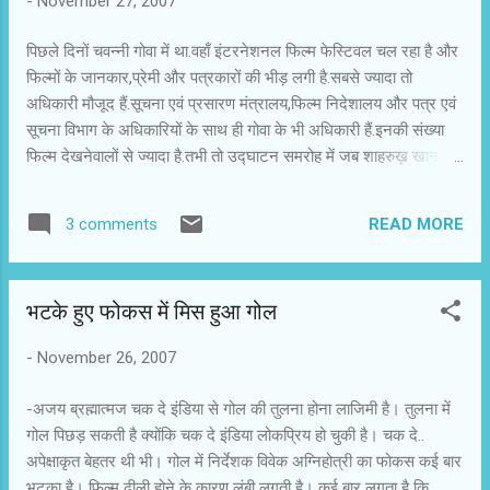
-
November 27, 2007
प्रेमी बकबकाने लगते हैं। दुर्भाग्य से अगर वे सेलिब्रिटी हों,
तो कई बार दबाव में आकर भी अनचाहा कुछ बोल ही जाते
पिछले दिनों चवन्नी गोवा में था.वहाँ इंटरनेशनल फिल्म फेस्टिवल चल रहा है और
हैं। इस प्रसंग में सामाजिक और पारंपरिक सोच के
फिल्मों के जानकार,प्रेमी और पत्रकारों की भीड़ लगी है.सबसे ज्यादा तो
मुताबिक शाहिद कपूर की हार मानी जा रही थी। कहा यह
अधिकारी मौजूद हैं.सूचना एवं प्रसारण मंत्रालय,फिल्म निदेशालय और पत्र एवं
जाता है कि प्रेम कहानियों में लड़की जिसके पास जाती है,
सूचना विभाग के अधिकारियों के साथ ही गोवा के भी अधिकारी हैं.इनकी संख्या
वही हीरो होता है। हालांकि यह पर्दे पर ही नहीं, पर्दे के आगे-
फिल्म देखनेवालों से ज्यादा है.तभी तो उद्घाटन समरोह में जब शाहरुख़ खान
पीछे का भी सच है। बहरहाल, शाहिद कपूर ...
आये तो उनके साथ लगभग २० अधिकारी थे.क्या ज़रूरत थी उनकी?चवन्नी को
लगता है कि ज्यादातर तो फोटो खींच और खिंचवा रहे होंगे। भारत में आयोजित
READ MORE
3 comments
फिल्म फेस्टिवल को विदेशी फेस्टिवल की तरह ब्रांड बनने की कोशिश लंबे समय
से चल रही है.गोवा में फेस्टिवल के आयोजन को चार साल हो गए,लेकिन अभी
तक न तो ब्रांड बना और न गोवा फेस्टिवल की कोई पहचान बनी.सब कुछ इतना
भटके हुए फोकस में मिस हुआ गोल
सरकारी हो जाता है कि तरकारी हो जाता है.सही ढंग से प्रचार भी नही किया
जाता.मीडिया की रूचि वैसे ही कम रहती है और फिर उन्हें जिस तरीके से तंग
-
November 26, 2007
किया जाता है कि उसमें मजबूरन वे तौबा कर लेते हैं.इस बार भी जब तक शाहरुख़
खान थे तब तक मीडिया खास कर टीवी मीडिया के लोग बने रहे.उधर शाहरुख़
-अजय ब्रह्मात्मज चक दे इंडिया से गोल की तुलना होना लाजिमी है। तुलना में
निकले और इधर वे निकले। कायद...
गोल पिछड़ सकती है क्योंकि चक दे इंडिया लोकप्रिय हो चुकी है। चक दे..
अपेक्षाकृत बेहतर थी भी। गोल में निर्देशक विवेक अग्निहोत्री का फोकस कई बार
भटका है। फिल्म ढीली होने के कारण लंबी लगती है। कई बार लगता है कि