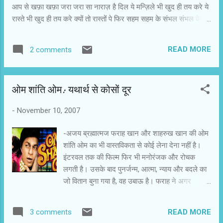
आप से खफ़ा खफ़ा जरा जरा सा नाराज़ है दिल ये मन्ज़िले भी खुद ही तय करे ये
रास्ते भी खुद ही तय करे क्यों तो रास्तों पे फिर सहम सहम के संभल संभल के
चलता है ये दिल क्यों खोया खोया चांद की फ़िराक में तलाश में उदास है दिल क्या
आप इन पंक्तियों को सुन चुके हैं.सुधीर मिश्र की नयी फिल्म खोया खोया चाँद का
READ MORE
2 comments
यह गीत खूब पसंद किया जा रहा है.इसे स्वानंद किरकिरे ने लिखा है और संगीत
शांतनु मोइत्रा का है.अगर आप पूरा गीत पढना चाहते हैं तो बताएं.चवन्नी शाम तक
यह भी करेगा.सुधीर मिश्र की फिल्म छठे दशक की याद दिलाएगी.शांतनु ने संगीत
ओम शांति ओम: यथार्थ से कोसों दूर
और स्वानंद ने शब्दों से उस दशक को जिंदा कर दिया है.फिल्म इंडस्ट्री के इन
जवान प्रतिभाओं को सलाम.शांतनु बनारस से ताल्लुक रखते हैं तो स्वानंद इंदौर
-
November 10, 2007
के हैं। सुधीर मिश्र ने इन्हें हज़ारों ख्वाहिशें ऐसी... में मौका दिया था .तब से दोनों
लगातार आगे ही बढ़ते जा रहे हैं.शुक्र है कि...
-अजय ब्रह्मात्मज फराह खान और शाहरुख खान की ओम
शांति ओम का भी वास्तविकता से कोई लेना देना नहीं है।
इंटरवल तक की फिल्म फिर भी मनोरंजक और रोचक
लगती है। उसके बाद पुनर्जन्म, आत्मा, न्याय और बदले का
जो वितान बुना गया है, वह उबाऊ है। फराह ने अगर
इंटरवल तक की कहानी पर ही पूरी फिल्म बना दी होती तो
अधिक प्रभावशाली निर्मित होती। फिल्म में दो ओम हैं, एक
READ MORE
3 comments
शांति है। एक सैंडी है, जो बाद में शांति का रूप लेती है।