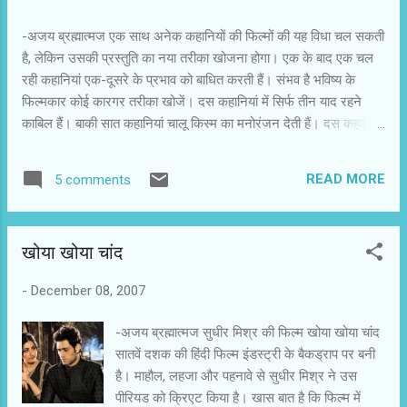
मुलाक़ात हुई और क्या यादगार मुलाक़ात रही कि चांद ही
बातों में उसने चवन्नी को अपने मुरीद बना लिया.जी,चवन्नी
-अजय ब्रह्मात्मज एक साथ अनेक कहानियों की फिल्मों की यह विधा चल सकती
निखिल द्विवेदी की बात कर रहा है। निखिल की माई नेम
है, लेकिन उसकी प्रस्तुति का नया तरीका खोजना होगा। एक के बाद एक चल
इज एन्थोनी गोंसाल्विस २००७ में ही आनेवाली थी.किसी
रही कहानियां एक-दूसरे के प्रभाव को बाधित करती हैं। संभव है भविष्य के
कारन से फिल्म में देरी हो गयी है,लेकिन अच्छा ही रहा .अब
फिल्मकार कोई कारगर तरीका खोजें। दस कहानियां में सिर्फ तीन याद रहने
निखिल द्विवेदी २००८ का पहला सितारा होगा.निखिल की
काबिल हैं। बाकी सात कहानियां चालू किस्म का मनोरंजन देती हैं। दस कहानियां
फिल्म ११ जनवरी २००८ को रिलीज हो रही है.निखिल
के गुलदस्ते में पांच कहानियों के निर्देशक संजय गुप्ता हैं। ये हैं मैट्रीमोनी, गुब्बारे,
इलाहबाद के हैं और उनकी आंखों में ...
स्ट्रेंजर्स इन द नाइट, जाहिर और राइज एंड फाल। इनमें केवल जाहिर अपने
READ MORE
5 comments
ट्विस्ट से चौंकाती है। फिल्म की सभी कहानियों में ट्विस्ट इन द टेल की शैली
अपनायी गई है। जाहिर में मनोज बाजपेयी और दीया मिर्जा सिर्फ दो ही किरदार
हैं। यह कहानी बहुत खूबसूरती से कई स्तरों पर प्रभावित करती है। मेघना
खोया खोया चांद
गुलजार की पूर्णमासी का ट्विस्ट झकझोर देता है। मां-बेटी की इस कहानी में बेटी
की आत्महत्या सिहरा देती है। रोहित राय की राइस प्लेट को शबाना आजमी और
-
December 08, 2007
नसीरुद्दीन शाह के सधे अभिनय ने प्रभावशाली बना दिया है। दक्षिण भारतीय
बुजुर्ग महिला की भूमिका में शबाना की चाल-ढाल और संवाद अदायगी उल्लेखनीय
-अजय ब्रह्मात्मज सुधीर मिश्र की फिल्म खोया खोया चांद
है।...
सातवें दशक की हिंदी फिल्म इंडस्ट्री के बैकड्राप पर बनी
है। माहौल, लहजा और पहनावे से सुधीर मिश्र ने उस
पीरियड को क्रिएट किया है। खास बात है कि फिल्म में