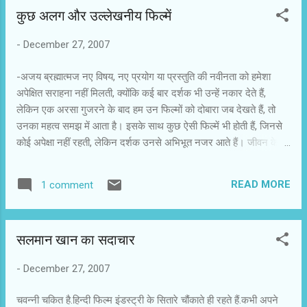
कुछ अलग और उल्लेखनीय फिल्में
-
December 27, 2007
-अजय ब्रह्मात्मज नए विषय, नए प्रयोग या प्रस्तुति की नवीनता को हमेशा
अपेक्षित सराहना नहीं मिलती, क्योंकि कई बार दर्शक भी उन्हें नकार देते हैं,
लेकिन एक अरसा गुजरने के बाद हम उन फिल्मों को दोबारा जब देखते हैं, तो
उनका महत्व समझ में आता है। इसके साथ कुछ ऐसी फिल्में भी होती हैं, जिनसे
कोई अपेक्षा नहीं रहती, लेकिन दर्शक उनसे अभिभूत नजर आते हैं। जीवन के
दूसरे क्षेत्रों की तरह फिल्मों के विकास का भी यही मंत्र है। पुरानी चीजें छूटती हैं
और नई कोशिशें जुड़ती हैं। इस साल सबसे ज्यादा चर्चा भेजा फ्राई की हुई।
READ MORE
1 comment
छोटे बजट में मामूली एक्टरों को लेकर बनी यह फिल्म शहरी दर्शकों को खूब पसंद
आई। इस फिल्म में शहरी ऊब, घुटन और हास्य को नए तरीके से पेश किया गया
था। फिल्म ने कई स्तरों पर शहरी दर्शकों को लुभाया। गौर करें, तो यह फिल्म
सलमान खान का सदाचार
छोटे शहरों और सिंगल स्क्रीन थिएटरों में बिल्कुल नहीं चली, लेकिन मल्टीप्लेक्स
से मिले व्यापार ने इसे उल्लेखनीय फिल्म बना दिया। अनुराग कश्यप की नो
-
December 27, 2007
स्मोकिंग की तीखी आलोचना हुई और समीक्षकों ने उसे सहज रूप में नहीं लिया।
अनुराग के प्रति कठोर रवैया अपनाते हुए समीक्षकों ने इस फिल्म को धो ड...
चवन्नी चकित है.हिन्दी फिल्म इंडस्ट्री के सितारे चौंकाते ही रहते हैं.कभी अपने