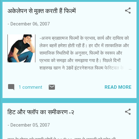
बज्पाई और नाना पाटेकर कि कहानियाँ देखने लायक हैं.
अकेलेपन से मुक्त करती हैं फिल्में
-
December 06, 2007
-अजय ब्रह्मात्मज फिल्मों के प्रभाव, कार्य और दायित्व को
लेकर बहसें हमेशा होती रही हैं। हर दौर में तात्कालिक और
सामाजिक स्थितियों के अनुसार, फिल्मों के स्वरूप और
प्रभाव को समझा और समझाया गया है। पिछले दिनों
शाहरुख खान ने 38वें इंटरनेशनल फिल्म फेस्टिवल के
मुख्य अतिथि के रूप में संबोधित करते हुए दो बातों पर जोर
दिया। उन्होंने कहा कि हम सपने बेचते हैं। ऐसे सपने, जो
READ MORE
1 comment
पूरे होते हैं और कभी-कभी अधूरे ही रह जाते हैं। दूसरा,
फिल्में अकेलेपन से मुक्ति देती हैं। सपने बेचने की बात एक
जमाने से कही जा रही है। शायद यही वजह है कि
हिट और फ्लॉप का समीकरण-२
फिल्मकारों को सपनों का सौदागर भी कहा जाता है। सपने
नींद में भले ही खलल डालते हों, लेकिन जिंदगी में सपने हमें
-
December 05, 2007
एक उम्मीद से भर देते हैं। हम अपनी कठिनाइयों में भी उस
उम्मीद की लौ को जलाए रहते हैं और कुछ पाने या कर