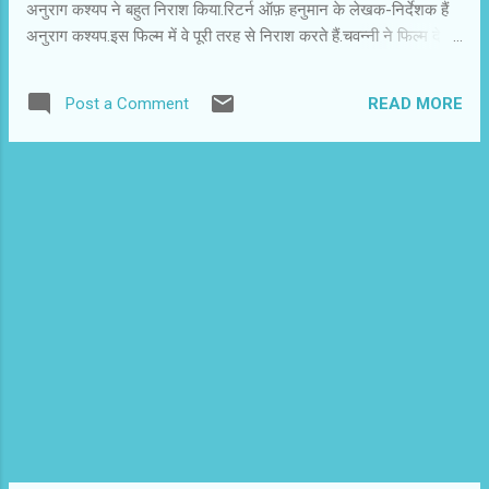
अनुराग कश्यप ने बहुत निराश किया.रिटर्न ऑफ़ हनुमान के लेखक-निर्देशक हैं
मीडिया से टकराता है और आखिरी दृश्य में मीडिया की
अनुराग कश्यप.इस फिल्म में वे पूरी तरह से निराश करते हैं.चवन्नी ने फिल्म देखी
भूमिका पर एक प्रवचन भी देता है। शोबिज किसी भी स्तर
और बेहद उदास हो गया.आख़िर क्या सोच कर अनुराग ने यह फिल्म लिखी और
पर प्रभावित नहीं क...
निर्देशित की.और अगर की तो पूरा ध्यान क्यों नहीं दिया?यह फिल्म अनुराग कश्यप
READ MORE
Post a Comment
के नाम पर धब्बा हो गयी। चवन्नी को महेश भट्ट अपनी साफगोई और बेलौस
बयानों के कारन पसंद हैं.वे दो तरह की बातें नहीं करते.उनकी फिल्म शोबिज़ आज
रिलीज हुई है.इसे किसी राजू खान ने निर्देशित की है.भट्ट कैंप से इतनी बुरी
फिल्म की उम्मीद चवन्नी नहीं कर सकता.फिल्म मीडिया की भूमिका और रवैये पर
सवाल उठाती है ,लेकिन सब कुछ इतना सतही और ऊपरी है कि सच्चाई की
झलक भी नही मिल पाती।