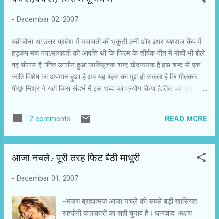
जो सबसे ज्यादा दर्शक ले आये,वो सबसे बड़ा अभिनेता.लोकतंत्र तो यही कहता
-
December 02, 2007
है.फिल्मों के लिओक्तंत्र में सबसे जयादा दर्शक बटोरने वाले अभिनेता को ही
सुपरस्टार और बादशाह और शहंशाह आदि आदि कहा जाता है.हम सभी जानते हैं
यही होना था.उत्तर प्रदेश में मायावती की भृकुटी तनी और इधर यशराज कैंप में
कि प...
हड़कंप मच गया.मायावती को आपत्ति थी कि फिल्म के शीर्षक गीत में मोची भी बोले
वह सोनार है पंक्ति उपयोग हुआ जातिसूचक शब्द खेदजनक है.इस शब्द से एक
जाति विशेष का अपमान हुआ है.अब यह बहस का मुद्दा हो सकता है कि गीतकार
पीयूष मिश्र ने यहाँ किस संदर्भ में इस शब्द का प्रयोग किया है.तिल का ताड़ बना
देने वालों से बहस नही की जा सकती और जब मामला सवेंदनशील हो तो बिल्कुल
ही बात नही की जा सकती। हिन्दी साहित्य और लोकगीतों में खुल कर जाती
READ MORE
2 comments
सूचक शब्दों का इस्तेमाल हुआ है.क्या हम सारे साहित्य से चुन-चुन कर ऐसे शब्दों
को निकालेंगे?और अगर निकाल दिए तो क्या साहित्य का वही मर्म रह जाएगा?
ताज्जुब है कि देश के बुद्धिजीवी इस मामले में खामोश हैं.कोई कुछ भी नही बोल रहा
आजा नचले: पूरी तरह फिट बैठी माधुरी
है.मायावती का विरोध करने के बजाए एक-दो स्वर उनके समर्थन में ही सुनाई पड़े
कि आप जातिसूचक शब्दों का इस्तेमाल कर किसी की भावना को ठेस नहीं पहुँचा
-
December 01, 2007
सकते। यशराज ने अपना पक्ष रखने के बजाए माफ़ी माँग लेने में भलाई
समझी.पहले फिल्मकार बहस करते थे,अपना पक्ष रखते थे और कोर्ट तक जाते
-अजय ब्रह्मात्मज आजा नचले की सबसे बड़ी खासियत
थे.उन्हें...
सहयोगी कलाकारों का सही चुनाव है। धन्यवाद, अक्षय