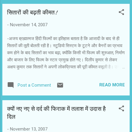
पहले हफ्ते में ढाई सौ रुपये तक पहुंच जाती है। फिर एक-एक मल्टीप्लेक्स में नई
सितारों की बढ़ती कीमत!
फिल्मों के 20 से 36 शो तक होते हैं। इस तरह चंद दिनों में ही प्रति प्रिंट भारी
रकम की वसूली हो जाती है। इसके विपरीत छोटे शहरों में सिनेमाघरों की टिकटों
-
November 14, 2007
की अधिकतम कीमत सौ रुपये है। सिंगल स्क्रीन में फिल्म लगी हो, तो उसके
ज्यादा से ज्यादा पांच शो रोजाना हो पाते हैं। अगर हिस...
-अजय ब्रह्मात्मज हिंदी फिल्मों का इतिहास बताता है कि आजादी के बाद से ही
सितारों की तूती बोलती रही है। स्टूडियो सिस्टम के टूटने और बैनरों का प्रभाव
कम होने के बाद सितारों का भाव बढ़ा, क्योंकि किसी भी फिल्म की शुरुआत, निर्माण
और बाजार के लिए फिल्म के स्टार प्रमुख होते गए। दिलीप कुमार से लेकर
अक्षय कुमार तक सितारों ने अपनी लोकप्रियता की पूरी कीमत वसूली है। उन्हें
मालूम है कि लोकप्रियता की चांदनी चार दिनों से ज्यादा नहीं रहती, इसलिए
अंधेरी रात के आने के पहले जितना संभव हो, बटोर लो। पिछले दिनों सलमान
READ MORE
Post a Comment
खान सुर्खियों में रहे। ऐसा कहा गया कि अपेक्षाकृत एक नई प्रोडक्शन कंपनी ने
उन्हें भारी रकम देने के साथ ही लाभ में शेयर देने का वादा किया है। इतना ही
नहीं, 15 साल के बाद फिल्म का नेगॅटिव राइट भी उन्हें मिल जाएगा। अगर बहुत
क्यों नए नए से दर्द की फिराक में तलाश में उदास है
संकुचित तरीके से भी इस अनुबंध को रकम में बदलें, तो कुल राशि 25-30 करोड़
दिल
का आंकड़ा पार कर जाएगी। जिस देश में प्रति व्यक्ति औसत आय हजारों में चल
रही हो, वहां करोड़ों की यह रकम चौंकाती है। लगता है कि सितारे करते क्या हैं कि
-
November 13, 2007
उन्हें करोड़ों की रकम दी जाती है? सितारों को मिलने वाली भा...