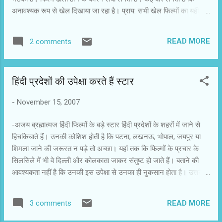
अनावश्यक रूप से खेल दिखाया जा रहा है। प्राय: सभी खेल फिल्मों का यही
फार्मूला है। एक कमजोर और हारी हुई टीम होती है। उसमें फिल्म के मध्यांतर
तक टीम भावना और जीत की लालसा जागती है और अंत में पराजित या कमजोर
READ MORE
2 comments
टीम विजेता घोषित की जाती है। विवेक की गोल इंग्लैंड में बनी है। वहां की
एशियाई बस्ती साउथ हाल के लोगों का यूनाइटेड क्लब है। क्लब कई साल से
बदहाली है। टीम असंगठित है। कायदे का कोच भी नहीं है। सिटी काउंसिल के
हिंदी प्रदेशों की उपेक्षा करते हैं स्टार
एक मेंबर के साथ ही बिल्डरों की नजर क्लब की जमीन पर लगी है। क्लब के
सामने एक ही लक्ष्य है कि लीग में चैंपियन बने या जमीन से हाथ धो बैठे। कोच की
-
November 15, 2007
तलाश होती है। पुराने खिलाड़ी टोनी (बोमन ईरानी) मिल जाते हैं। वह पहले तो
कोच बनने से मना करते हैं। बाद में राजी होते हैं। उनकी समस्या है कि कमजोर
-अजय ब्रह्मात्मज हिंदी फिल्मों के बड़े स्टार हिंदी प्रदेशों के शहरों में जाने से
टीम में जोश कैसे पैदा क...
हिचकिचाते हैं। उनकी कोशिश होती है कि पटना, लखनऊ, भोपाल, जयपुर या
शिमला जाने की जरूरत न पड़े तो अच्छा। यहां तक कि फिल्मों के प्रचार के
सिलसिले में भी वे दिल्ली और कोलकाता जाकर संतुष्ट हो जाते हैं। बताने की
आवश्यकता नहीं है कि उनकी इस उपेक्षा से उनका ही नुकसान होता है। उत्तर
भारत के शहरों में जाकर प्रचार करने से उन्हें अपनी फिल्मों के अतिरिक्त दर्शक
मिल सकते हैं और फिल्मों का बिजनेस बढ़ सकता है। हिन्दी फिल्मों का बाजार
READ MORE
3 comments
और प्रचार तंत्र मुख्य रूप से संपन्न दर्शकों से ही प्रभावित होता है। बड़े शहरों
के मल्टीप्लेक्स में टिकट की कीमत इन दिनों कम से कम सौ रुपये होती है, जो