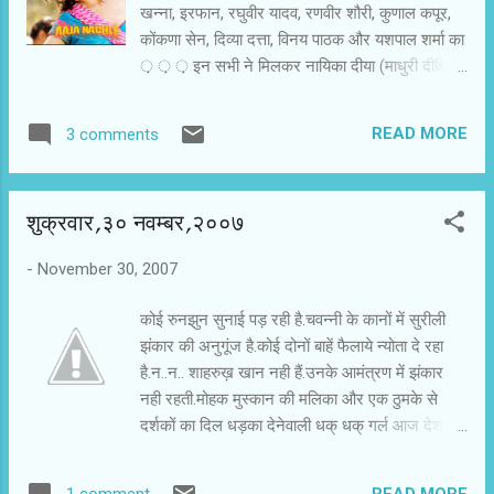
खन्ना, इरफान, रघुवीर यादव, रणवीर शौरी, कुणाल कपूर,
कोंकणा सेन, दिव्या दत्ता, विनय पाठक और यशपाल शर्मा का
़ ़ ़ इन सभी ने मिलकर नायिका दीया (माधुरी दीक्षित)
को जबर्दस्त सपोर्ट दिया है। माधुरी दीक्षित के तो क्या
कहने? इस उम्र में भी नृत्य की ऐसी ऊर्जा? नई हीरोइनें
READ MORE
3 comments
सबक ले सकती हैं कि दर्शकों के दिल-ओ-दिमाग पर छाने
के लिए कैसी लगन और कितनी मेहनत चाहिए। अनिल
मेहता की आजा नचले की थीम चक दे इंडिया से मिलती
शुक्रवार,३० नवम्बर,२००७
जुलती है। वहां माहौल खेल का था, यहां माहौल नृत्य और
संगीत का है। फिल्म उतनी ही असरदार है। सबके जेहन में
-
November 30, 2007
सवाल था कि पांच साल की वापसी के बाद माधुरी दीक्षित पर्दे
पर अपना जादू चला पाएंगी या नही? आदित्य चोपड़ा और
कोई रुनझुन सुनाई पड़ रही है.चवन्नी के कानों में सुरीली
जयदीप साहनी ने उन्हें ऐसी स्क्रिप्ट दी है कि माधुरी फिल्म
झंकार की अनुगूंज है.कोई दोनों बाहें फैलाये न्योता दे रहा
में पूरी तरह फिट बैठती हैं। 35 पार कर चुके दर्शक अपनी
है.न..न.. शाहरुख़ खान नही हैं.उनके आमंत्रण में झंकार
धक धक गर्ल पर फिर से सम्मोहित हो सकते हैं। नई उम्र
नही रहती.मोहक मुस्कान की मलिका और एक ठुमके से
के दर्शक देख सकते हैं कि नृत्य केवल स्टेप्स या ऐरोबिक
दर्शकों का दिल धड़का देनेवाली धक् धक् गर्ल आज देश भर
नहीं होता, उसमें भाव होता है, भंगिमा भी होती है। माधुरी
के सिनेमाघरों में नया जलवा दिखाने आ रही हैं.जी हाँ चवन्नी
सिद्ध करती हैं कि नृ...
माधुरी दीक्षित की ही बात कर रहा है।चवन्नी की सिफारिश है
READ MORE