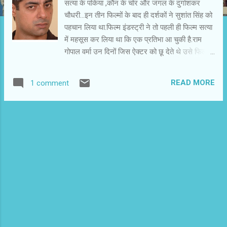
सत्या के पकिया ,कौन के चोर और जंगल के दुर्गाशंकर
चौधरी...इन तीन फिल्मों के बाद ही दर्शकों ने सुशांत सिंह को
पहचान लिया था.फिल्म इंडस्ट्री ने तो पहली ही फिल्म सत्या
में महसूस कर लिया था कि एक प्रतिभा आ चुकी है.राम
गोपाल वर्मा उन दिनों जिस ऐक्टर को छू देते थे उसे फिल्म
इंडस्ट्री स्वीकार कर लेती थी.सुशांत सिंह के बारे में भी
माना जा रहा था कि जंगल के बाद उनके पास काम की कमी
READ MORE
1 comment
नहीं रहेगी.संयोग कुछ ऐसा बना कि जंगल से फरदीन खान
का कैरीअर तो सही ट्रैक पर आ गया,लेकिन जिसके बारे में
उम्मीद की जा रही थी,उसे लोगों ने नज़रअंदाज कर
दिया.चवन्नी को याद है कि जंगल की छोटी भूमिका को लेकर
ही राजपाल यादव कितने उत्साहित थे.उनके उत्साह का
असर ही था कि वे जल्दी ही मशहूर हो गए और अपनी एक
जगह भी बना ली.आज वे पैसे और नाम के हिसाब से सुखी
हैं,लेकिन काम के हिसाब से,,,?राजपाल ही सही-सही बता
सकते हैं। अरे हम बात तो सुशांत सिंह की कर रहे थे.सुशांत
को जंगल से झटका लगा होगा.यों कहें कि उनके पांव के नीचे
की कालीन लेकर राजपाल यादव ले उड़े.सुशांत निराश भी
हुए होंगे,लेकिन वे टूटे नहीं.चवन्नी की उनसे समय-समय पर