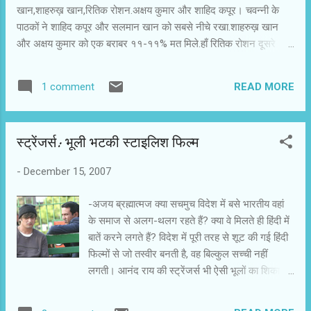
खान,शाहरुख़ खान,रितिक रोशन.अक्षय कुमार और शाहिद कपूर। चवन्नी के
पाठकों ने शाहिद कपूर और सलमान खान को सबसे नीचे रखा.शाहरुख़ खान
और अक्षय कुमार को एक बराबर ११-११% मत मिले.हाँ रितिक रोशन दूसरे
नुम्बेर पर रहे.उन्हें २२% पाठकों ने पसंद किया.अव्वल स्थान मिला आमिर खान
को.उन्हें चवन्नी के ४४% पाठकों ने पसंद किया। आप भी अपनी पसंद दर्ज कर
READ MORE
1 comment
सकते हैं.
स्ट्रेंजर्स: भूली भटकी स्टाइलिश फिल्म
-
December 15, 2007
-अजय ब्रह्मात्मज क्या सचमुच विदेश में बसे भारतीय वहां
के समाज से अलग-थलग रहते हैं? क्या वे मिलते ही हिंदी में
बातें करने लगते हैं? विदेश में पूरी तरह से शूट की गई हिंदी
फिल्मों से जो तस्वीर बनती है, वह बिल्कुल सच्ची नहीं
लगती। आनंद राय की स्ट्रेंजर्स भी ऐसी भूलों का शिकार
हुई है। लंदन पहुंचने वाली एक ट्रेन के फ‌र्स्ट क्लास कूपे में
दो भारतीय मूल के यात्री मिलते हैं। दोनों अजनबी हैं।