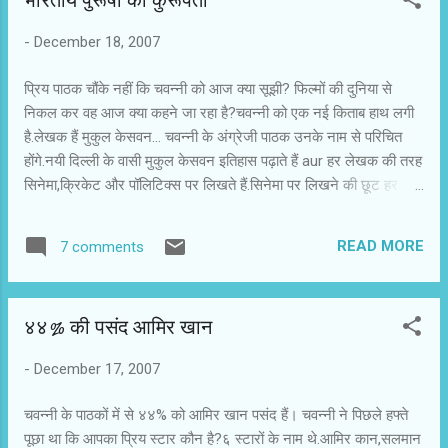
भारतीय पुरूषों की कुरूपता
लेकर सीडी प्ले किया.पहले गीत के शब्दों में दुष्यंत कुमार का आभास हो रहा
था,लेकिन परिचित अशआर नहीं मिल रहे थे.चवन्नी ने बेचैन होकर अपने मित्र
-
December 18, 2007
को फ़ोन किया.उसे विश्वास था कि उन्हें ज़रूर पता होगा.उनहोंने कहा कि हाँ
दुष्यंत कुमार की गज़लें ली गयी हैं.जब चवन्नी ने उन्हें बताया कि कोई परिच...
प्रिय पाठक चौंके नहीं कि चवन्नी को आज क्या सूझी? फिल्मों की दुनिया से
निकल कर वह आज क्या कहने जा रहा है?चवन्नी को एक नई किताब हाथ लगी
है.लेखक हैं मुकुल केसवन... चवन्नी के अंग्रेजी पाठक उनके नाम से परिचित
होंगे.नयी दिल्ली के वासी मुकुल केसवन इतिहास पढ़ाते हैं aur हर लेखक की तरह
सिनेमा,क्रिकेट और पॉलिटिक्स पर लिखते हैं.सिनेमा पर लिखने की छूट हर
लेखक ले लेता है.उसके लिए अलग से कुछ पढाई करने की ज़रूरत कहाँ पड़ती
है.हर भारतीय को सिनेमा घुट्टी में पिला दी जाती है.यकीं नही तो किसी से भी
READ MORE
7 comments
सिनेमा का ज़िक्र करें,अगर वह आपकी जानकारी में इजाफा न करे तो चवन्नी
अपनी खनक खोने को तैयार है। बहरहाल,मुकुल केसवन की नयी किताब आई
है.चवन्नी को नही मालूम कि उनकी कोई किताब पहले आई है कि नही?इस किताब
४४% की पसंद आमिर खान
का नाम उन्होने रखा है भारतीय पुरूषों की कुरूपता और अन्य सादृश्य॥(the
ugliness of the indian male and other proportions)। इस किताब
-
December 17, 2007
में उनहोंने विस्तार से पुरूषों की कुरूपता की चर्चा की है.अगर यह किताब किसी
औरत ने लिखी होती तो शायद अभी तक मोर्चा निकल चूका होता,लेकिन यहाँ एक
चवन्नी के पाठकों में से ४४% को आमिर खान पसंद हैं। चवन्नी ने पिछले हफ्ते
पुरुष ही अपने समूह को आईना दिखा रहा है.वह आगे ब...
पूछा था कि आपका प्रिय स्टार कौन है?६ स्टारों के नाम थे.आमिर कान,सलमान