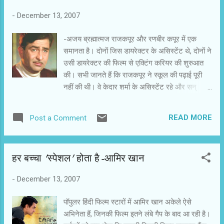
'हजारों ख्वाहिशें ऐसी' में वस्तुगत सत्य का चित्रण था. इस फिल्म में अंतर का
-
December 13, 2007
सत्य है. उनमें से अधिकांश अपने प्रेत ...
-अजय ब्रह्मात्मज राजकपूर और रणबीर कपूर में एक
समानता है। दोनों जिस डायरेक्टर के असिस्टेंट थे, दोनों ने
उसी डायरेक्टर की फिल्म से एक्टिंग करियर की शुरुआत
की। सभी जानते हैं कि राजकपूर ने स्कूल की पढ़ाई पूरी
नहीं की थी। वे केदार शर्मा के असिस्टेंट रहे और सन्
1944 में उन्हीं की फिल्म नीलकमल से बतौर एक्टर दर्शकों
के सामने आए। 1947 में उन्होंने आरके फिल्म्स एंड
READ MORE
Post a Comment
स्टूडियोज की स्थापना की। रणबीर भी अपने दादा की तरह
संजय लीला भंसाली के सहायक रहे और फिर उनकी ही
फिल्म सांवरिया से बतौर एक्टर दर्शकों के सामने आए। अब
हर बच्चा 'स्पेशल' होता है-आमिर खान
यह देखना है कि वे आरके फिल्म्स एंड स्टूडियोज को कब
पुनर्जीवित करते हैं? राजकपूर ने जब स्कूल न जाने का
-
December 13, 2007
फैसला किया, तो उनके पिता ने उन्हें जवाब-तलब किया।
राजकपूर ने जवाब देने के बजाए अपने सवाल से पिता को
पॉपुलर हिंदी फिल्म स्टारों में आमिर खान अकेले ऐसे
निरुत्तर कर दिया। उन्होंने पृथ्वीराज कपूर से पूछा, सर,
अभिनेता हैं, जिनकी फिल्म इतने लंबे गैप के बाद आ रही है।
स्कूल की पढ़ाई के बाद क्या होगा? अगर आपको वकील