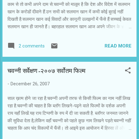
काम से तो कभी अपने दाम से.चवन्नी को मालूम है कि देश और विदेश में सलमान
खान के करोडों दीवाने हैं.उन सभी को सलमान खान में कभी कोई बुराई नहीं
दिखती है.सलमान खान कई विवादों और कानूनी उलझनों में फँसे हैं.सच्चाई केवल
सलमान खान ही जानते हैं। बहरहाल सलमान खान आज अपने जीवन के ४२
वसंत पूरे कर रहे हैं.उम्र के इस मोड़ पर उन्हें एहसास हुआ है कि समाज ने उन्हें
बहुत कुछ दिया है.अब वक़्त आ गया है कि वे भी समाज को कुछ दें.चैरिटी वे करते
READ MORE
2 comments
रहते हैं.दयालु स्वाभाव के हैं और मददगार की उनकी छवि काफी मशहूर है. कहा
तो यह भी जाता है कि उनके घर आया कोई भी ज़रूरतमंद खाली हाथ नहीं
लौटता.वे उसे खाना खिलाना और ठंडा पानी पिलाना भी नहीं भूलते। सलमान
चवन्नी सर्वेक्षण-२००७ सर्वोतम फिल्म
खान ने सामाजिक काम के लिए एक संस्था शुरू करने की सोची है.इस संस्था का
नाम है बिईंग ह्यूमन फाउंडेशन.इस संस्था का एक वेब साइट होगा.उस साइट पर
-
December 26, 2007
सलमान खान की पेंटिंग्स,स्केच,फिल्मों में पहने गए कपडे और अन्य प्रकार के
आँटोग्राफ किये निजी सामान होंगे.वहाँ से उनकी नीलामी की जायेगी और नीलामी
साल ख़त्म होने जा रहा है.चवन्नी अपनी तरफ से किसी फिल्म का नाम नहीं लिख
से मिले पैसों क...
रहा है.चवन्नी की चाहत है कि ब्लॉग लिखने-पढ़ने वाले फिल्मों के दर्शक अपनी
राय यहाँ लिखें.यह राय टिप्पणी के रुप में दी जा सकती है. ब्लॉगर जनमत जानने
की सुविधा देता है,लेकिन वहाँ चवन्नी को पहले कुछ नाम लिखने पड़ते.चवन्नी नहीं
चाहता कि आप चंद विकल्पों में फँसें। तो आइये इस आयोजन में हिस्सा लें और
अपनी पसंद जाहिर करें। उम्मीद है आप चवन्नी को निराश नहीं करेंगे.