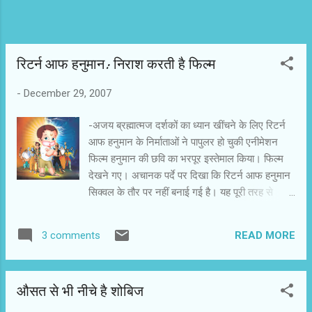
मुलाक़ात होती ...
रिटर्न आफ हनुमान: निराश करती है फिल्म
-
December 29, 2007
-अजय ब्रह्मात्मज दर्शकों का ध्यान खींचने के लिए रिटर्न
आफ हनुमान के निर्माताओं ने पापुलर हो चुकी एनीमेशन
फिल्म हनुमान की छवि का भरपूर इस्तेमाल किया। फिल्म
देखने गए। अचानक पर्दे पर दिखा कि रिटर्न आफ हनुमान
सिक्वल के तौर पर नहीं बनाई गई है। यह पूरी तरह से
काल्पनिक कहानी है। चलिए मान लिया कि काल्पनिक
कहानी है तो कल्पना के घोड़े कुछ मामलों में क्यों ठिठक गए?
READ MORE
3 comments
रिटर्न आफ हनुमान के मारुति को बगैर पूंछ के भी दिखाया
जा सकता था। मिथक और फैंटेसी का घालमेल बच्चों को
कन्फ्यूज करता है। फिल्म में मनोरंजन है, लेकिन वह
औसत से भी नीचे है शोबिज
एनीमेशन और मारुति के चमत्कारी कारनामों के कारण है।
मारुति की कहानी को मिथ से जोड़कर दिखाने की वजह