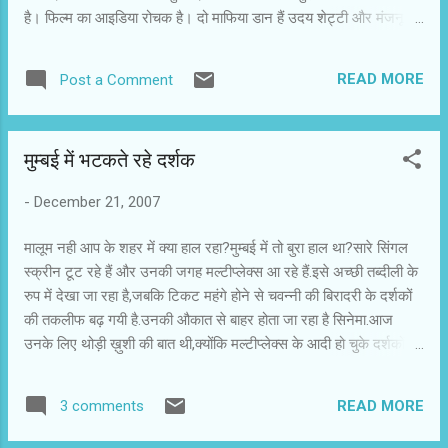
है। फिल्म का आइडिया रोचक है। दो माफिया डान हैं उदय शेट्टी और मंजनू।
वो अपनी बहन की शादी किसी ऐसे लड़के से करना चाहते हैं, जो सीधा-सादा नेक
इंसान हो। उनकी हर कोशिश बेकार जाती है, क्योंकि कोई भी शरीफ खानदान
READ MORE
Post a Comment
उनके परिवार से रिश्तेदारी नहीं चाहता। तीन संयोग बनते हैं। तीनों ही संयोगों में
संजना और राजीव की जोड़ी बनती है। पहले संयोग में मंजनू को राजीव पसंद
आता है। वह राजीव के मामा से रिश्ते की बात करता है। दूसरे संयोग में राजीव
मुम्बई में भटकते रहे दर्शक
और संजना के बीच प्यार हो जाता है। तीसरे संयोग में मामा को राजीव के लिए
संजना पसंद आती है। इस छोटी और अतिरेकी कहानी को लेखक-निर्देशक ने
-
December 21, 2007
इतना लंबा खींचा कि फिल्म कमजोर पड़ जाती है। हंसी पैदा करने के लिए जोड़ी
गई घटनाएं अलग प्रसंगों के तौर पर तो हंसाती हैं, पर कहानी में कुछ जोड़ नहीं
मालूम नही आप के शहर में क्या हाल रहा?मुम्बई में तो बुरा हाल था?सारे सिंगल
पातीं। वेलकम बिखरी हुई कामेडी ...
स्क्रीन टूट रहे हैं और उनकी जगह मल्टीप्लेक्स आ रहे हैं.इसे अच्छी तब्दीली के
रुप में देखा जा रहा है,जबकि टिकट महंगे होने से चवन्नी की बिरादरी के दर्शकों
की तकलीफ बढ़ गयी है.उनकी औकात से बाहर होता जा रहा है सिनेमा.आज
उनके लिए थोड़ी ख़ुशी की बात थी,क्योंकि मल्टीप्लेक्स के आदी हो चुके दर्शकों को
आज सिंगल स्क्रीन की शरण लेनी पड़ी। हुआ यों कि मल्टीप्लेक्स और निर्माताओं
के बीच मुनाफे की बाँट का मामला आज दोपहर तक नहीं सुलझ पाने के कारण
READ MORE
3 comments
किसी भी मल्टीप्लेक्स में तारे ज़मीन पर और वेलकम नहीं लगी.चूंकि पीवीआर के
बिजली बंधु तारे ज़मीन पर के सहयोगी निर्माता थे,इसलिए उनके मल्टीप्लेक्स में