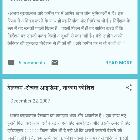
-अजय ब्रह्मात्मज तारे जमीन पर में आमिर खान तीन भूमिकाओं में हैं। इस
फिल्म में अभिनय करने के साथ ही वह निर्माता और निर्देशक भी हैं। निर्देशक के
रूप में यह उनकी पहली फिल्म है। पहली फिल्म में ही वह साबित करते हैं कि
निर्देशन पर उनकी पकड़ किसी अनुभवी से कम नहीं है। वैसे उन्होंने अपने
कैरियर की शुरुआत निर्देशन से ही की थी। तारे जमीन पर न तो बच्चों की फिल्म
है और न सिर्फ बच्चों के लिए बनायी गई है। यह बच्चों को लेकर बनायी गई फिल्म
है, जो बच्चों को देखने और समझने का नजरिया बदलती है। निश्चित ही इस
READ MORE
6 comments
फिल्म को देखने के बाद दर्शक अपने परिवार और पड़ोसी के बच्चों की खासियत
समझने की कोशिश करेंगे। आमिर खान ने तारे जमीन पर में यह जरूरी
सामाजिक संदेश रोचक तरीके से दिया है। तारे जमीन पर ईशान अवस्थी की
वेलकम-रोचक आइडिया, नाकाम कोशिश
कहानी है। ईशान का पढ़ने-लिखने में कम मन लगता है। वह प्रकृति की अन्य
चीजों जैसे पानी, मछली, बारिश, कुत्ते, रंग, पतंग आदि में ज्यादा रुचि लेता है।
-
December 22, 2007
उसके इन गुणों को न तो शिक्षक पहचान पाते हैं और न माता-पिता। उन्हें लगता है
कि ईशान अनुशासित नहीं है, इसलिए पढ़ाई पर ध्यान नहीं दे रहा है। ईशान के
-अजय ब्रह्मात्मज वेलकम का तामझाम भव्य और आकर्षक है। एक साथ नए-
माता-पिता उसे अनुशा...
पुराने मिला कर आधा दर्जन स्टार, एक हिट डायरेक्टर और उसके ऊपर से हिट
प्रोडयूसर ़ ़ ़ फिल्म फील भी दे रही थी कि अच्छी कामेडी देखने को
मिलेगी, लेकिन वेलकम ऊंची दुकान, फीका पकवान का मुहावरा चरितार्थ करती