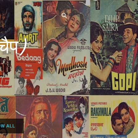
चैप)
W ALL