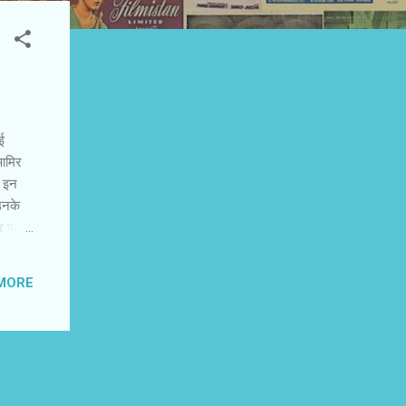
ई
 आमिर
। इन
 उनके
र पॉवर
े सलमान
लगता
MORE
'दबंग
े