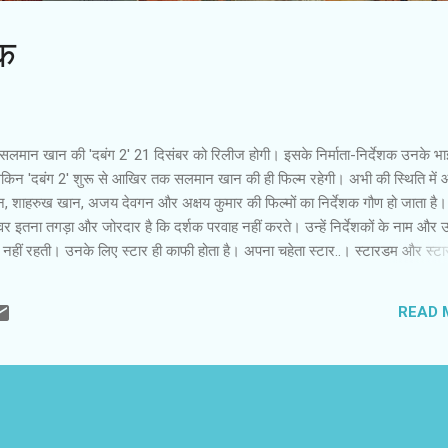
मक
ज सलमान खान की 'दबंग 2' 21 दिसंबर को रिलीज होगी। इसके निर्माता-निर्देशक उनके भा
ेकिन 'दबंग 2' शुरू से आखिर तक सलमान खान की ही फिल्म रहेगी। अभी की स्थिति में
 शाहरुख खान, अजय देवगन और अक्षय कुमार की फिल्मों का निर्देशक गौण हो जाता है
पॉवर इतना तगड़ा और जोरदार है कि दर्शक परवाह नहीं करते। उन्हें निर्देशकों के नाम और
ध नहीं रहती। उनके लिए स्टार ही काफी होता है। अपना चहेता स्टार..। स्टारडम और स्टा
अभी सलमान की टक्कर में कोई नहीं है। 'वांटेड' के बाद निरंतर सफलता का स्वाद चख रह
 मेहरबानी बनी हुई है। उनकी नई फिल्मों का निर्देशक कोई भी हो, नाम उन्हीं की दांव पर 
READ 
ामले में यह दांव कुछ बड़ा और जोखिमपूर्ण हो गया है। 'दबंग' के लगभग दो साल बाद आ रही 
टर की बात करें, तो सबसे पहला जोखिम अरबाज खान का निर्देशक बनना है। पहली 'दबंग' क