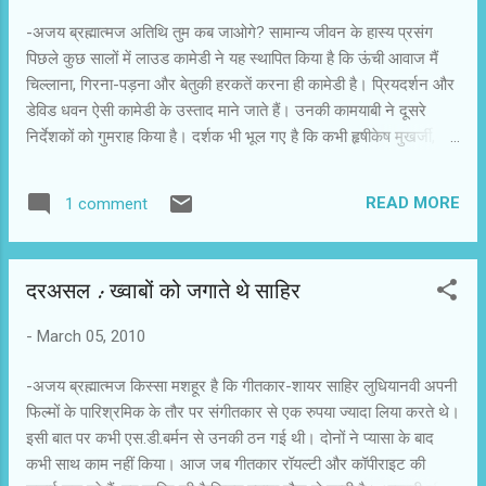
मुलाकात हुई, बताने लगे, ''इस फिल्म की शूटिंग के बाद मुंबई
-अजय ब्रह्मात्मज अतिथि तुम कब जाओगे? सामान्य जीवन के हास्य प्रसंग
लौटूंगा। वहां चंद दिनों की शूटिंग करने के बाद गोलमाल-3 के
पिछले कुछ सालों में लाउड कामेडी ने यह स्थापित किया है कि ऊंची आवाज मैं
लिए गोवा चला जाऊंगा। इस बीच वन्स अप ऑन अ टाइम की
चिल्लाना, गिरना-पड़ना और बेतुकी हरकतें करना ही कामेडी है। प्रियदर्शन और
बाकी ...
डेविड धवन ऐसी कामेडी के उस्ताद माने जाते हैं। उनकी कामयाबी ने दूसरे
निर्देशकों को गुमराह किया है। दर्शक भी भूल गए है कि कभी हृषीकेष मुखर्जी,
गुलजार और बासु चटर्जी सरीखे निर्देशक सामान्य जीवन के हास्य को साधारण
चरित्रों से पेश करते थे। अश्रि्वनी धीर की अतिथि तुम कब जाओगे? उसी
READ MORE
1 comment
श्रेणी की फिल्म है। यह परंपरा आगे बढ़नी चाहिए। पुनीत फिल्मों का संघर्षशील
लेखक है। वह कानपुर से मुंबई आया है। उसकी पत्‍‌नी मुनमुन बंगाल की है।
दोनों का एक बेटा है। बेटा नहीं जानता कि अतिथि क्या होते हैं? एक दिन चाचाजी
दरअसल : ख्वाबों को जगाते थे साहिर
उनके घर पधारते हैं, जो खुद को पुनीत का दूर का रिश्तेदार बताते हैं। शुरू में
उनकी ठीक आवभगत होती है, लेकिन छोटे से फ्लैट में उनकी मौजूदगी और गंवई
-
March 05, 2010
आदतों से पुनीत और मुनमुन की जिंदगी में खलल पड़ने लगती है। चाचाजी को
घर से भगाने की युक्तियों में बार-बार विफल होने के क्रम में ही पुनीत और मुनम...
-अजय ब्रह्मात्‍मज किस्सा मशहूर है कि गीतकार-शायर साहिर लुधियानवी अपनी
फिल्मों के पारिश्रमिक के तौर पर संगीतकार से एक रुपया ज्यादा लिया करते थे।
इसी बात पर कभी एस.डी.बर्मन से उनकी ठन गई थी। दोनों ने प्यासा के बाद
कभी साथ काम नहीं किया। आज जब गीतकार रॉयल्टी और कॉपीराइट की