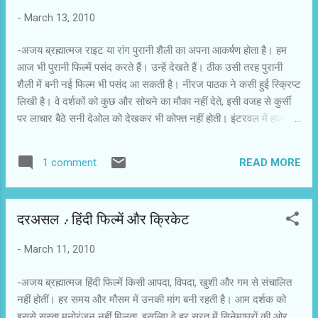
उसने गज़ब की तरक्‍की की है. शुरुआती अंतराल में कुछ ' डिज़ाज़्टर ' भी उसके
-
March 13, 2010
नाम रही लेकिन संभलते हुए आगे दोहराव से बचा रहा. उसे कबूलने में भी हर्ज़ न...
-अजय ब्रह्मात्‍मज राइट या रांग पुरानी शैली का अपना आकर्षण होता है। हम
आज भी पुरानी फिल्में पसंद करते हैं। उन्हें देखते हैं। ठीक उसी तरह पुरानी
शैली में बनी नई फिल्म भी पसंद आ सकती है। नीरज पाठक ने कसी हुई स्क्रिप्ट
लिखी है। वे दर्शकों को कुछ और सोचने का मौका नहीं देते, इसी वजह से कुर्सी
पर लाचार बैठे सनी देओल को देखकर भी कोफ्त नहीं होती। इंटरवल में हाल से
बाहर निकलने और फिर लौटने के बीच हम आगे की कहानी बुनते हैं, लेकिन
नीरज पाठक रोमांचक झटका देते हैं। फिल्म एक नया मोड़ लेती है, जिसमें राइट
READ MORE
1 comment
और रॉन्ग के बीच का फर्क मिटने लगता है। अजय और विनय की इस कहानी में
अजय की बीवी, विनय की बहन और अजय का कजिन शामिल हैं। ईमानदार,
जांबाज और विलपावर का धनी अजय रिश्तों के पेंच से टूट जाता है। वह एक
दरअसल : हिंदी फिल्में और क्रिकेट
फूलप्रूफ व्यूह रचता है। बदला लेने के बाद सभी की आंखों में धूल झोंक कर
कोर्ट से बाइज्जत बरी हो जाता है, लेकिन वह अपने राइट दोस्त को रॉन्ग होते नहीं
-
March 11, 2010
देख पाता। उसे सच बता देता है। दोस्ती, प्रतिद्वंद्विता, छल, विवाहेतर संबंध, लोभ,
वासना और पिता-पुत्र के रिश्तों को समेटती राइट या रॉन्ग आखिर तक दिलचस्प
-अजय ब्रह्मात्‍मज हिंदी फिल्में किसी आपदा, विपदा, खुशी और गम से संचालित
बनी रह...
नहीं होतीं। हर समय और मौसम में उनकी मांग बनी रहती है। आम दर्शक को
इससे सस्ता मनोरंजन नहीं मिलता, इसलिए वे हर सूरत में सिनेमाघरों की ओर