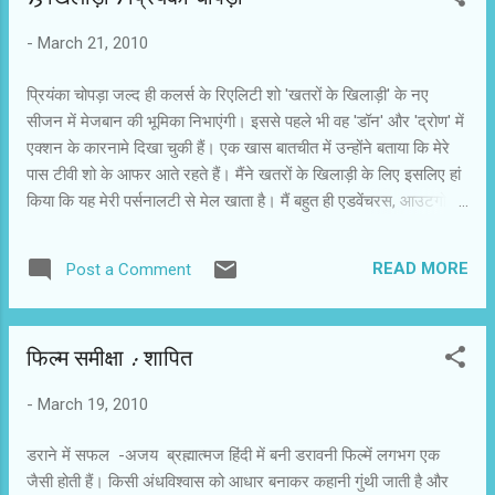
तो स्वाभाविक तौर पर बॉस की डांट सुनता है। अपनी नौकरी बचाने के लिए वह
-
March 21, 2010
गांव में अपने साथ घटी घटनाएं सुनाता है और हमारे सामने क्रमवार दृश्य खुलने
लगते हैं। अनपढ़ अरमान अली सरकार की कपिल धारा योजना के अंतर्गत
प्रियंका चोपड़ा जल्द ही कलर्स के रिएलिटी शो 'खतरों के खिलाड़ी' के नए
बावड़ी के लिए आवे...
सीजन में मेजबान की भूमिका निभाएंगी। इससे पहले भी वह 'डॉन' और 'द्रोण' में
एक्शन के कारनामे दिखा चुकी हैं। एक खास बातचीत में उन्होंने बताया कि मेरे
पास टीवी शो के आफर आते रहते हैं। मैंने खतरों के खिलाड़ी के लिए इसलिए हां
किया कि यह मेरी पर्सनालटी से मेल खाता है। मैं बहुत ही एडवेंचरस, आउटगोइंग
और स्पोर्टी हूं। मुझे लगा कि इस शो को मैं अच्छी तरह कर सकती हूं। प्रियंका
मानती हैं कि अक्षय कुमार पिछले दो सीजन में इसे एक ऊंचाई पर ले जा चुके थे।
READ MORE
Post a Comment
मुझे सिर्फ उसे आगे लेकर जाना है। प्रियंका बताती हैं कि मैं अभी 'डॉन-2' की
तैयारी कर रही हूं। उसमें भी काफी एक्शन है। फिल्मों के एक्शन एसपीरिएंस मेरे
काम आएंगे। इस शो के लिए मुझे थोड़ी ट्रेनिंग लेनी होगी और ज्यादा फिट होना
फिल्‍म समीक्षा : शापित
होगा। इस बार शो को रोमांचक बनाने के लिए प्रतियोगियों के रूप में 13 भारतीय
और इंटरनेशनल क्रिकेट खिलाड़ी चुने जाएंगे। चूंकि सारे प्रतियोगी पुरूष हैं,
-
March 19, 2010
इसलिए खतरों का लेवल ऊंचा रहेगा। कुछ स्टंट तो मैं खुद भी करूंगी ताकि
प्रतियोगियों को प्रोत्साहन...
डराने में सफल -अजय ब्रह्मात्‍मज हिंदी में बनी डरावनी फिल्में लगभग एक
जैसी होती हैं। किसी अंधविश्वास को आधार बनाकर कहानी गुंथी जाती है और