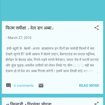
फिल्‍म समीक्षा : वेल डन अब्बा:
-
March 27, 2010
हंसी-खुशी के बेबसी -अजय ब्रह्मात्‍मज इन दिनों हम कामेडी फिल्मों में क्या
देखते-सुनते हैं? ऊंची आवाज में बोलते एक्टर, बैकग्राउंड का लाउड म्यूजिक,
हीरोइन के बेवजह डांस, गिरते-पड़ते भागते कैरेक्टर, फास्ट पेस में घटती घटनाएं
और कुछ फूहड़-अश्लील लतीफों को लेकर लिखे गए सीन ़ ़ ़ यही सब
देखना हो तो वेल डन अब्बा निराश करेगी। इसमें ऊपर लिखी कोई बात नहीं है,
फिर भी हंसी आती है। एहसास होता है कि हमारी जिंदगी में घुस गए भ्रष्टाचार
का वायरस कैसे नेक इरादों की योजनाओं को निगल रहा है। श्याम बेनेगल ने
READ MORE
6 comments
बावड़ी (कुआं) के बहाने देश की डेमोक्रेसी को कतर रहे करप्शन को उद्घाटित
किया है। उन्होंने आम आदमी की आदत बन रही तकलीफ को जाहिर किया है।
अरमान अली मुंबई में ड्राइवर है। वह अपनी बेटी मुस्कान की शादी के लिए
13 खिलाड़ी 1 प्रियंका चोपड़ा
छुट्टी लेकर गांव जाता है। गांव से वह तीन महीनों के बाद नौकरी पर लौटता है