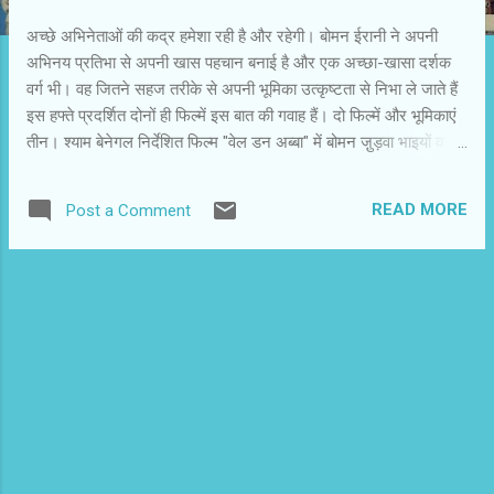
अच्छे अभिनेताओं की कद्र हमेशा रही है और रहेगी। बोमन ईरानी ने अपनी
अभिनय प्रतिभा से अपनी खास पहचान बनाई है और एक अच्छा-खासा दर्शक
वर्ग भी। वह जितने सहज तरीके से अपनी भूमिका उत्कृष्टता से निभा ले जाते हैं
इस हफ्ते प्रदर्शित दोनों ही फिल्में इस बात की गवाह हैं। दो फिल्में और भूमिकाएं
तीन। श्याम बेनेगल निर्देशित फिल्म "वेल डन अब्बा" में बोमन जु़ड़वा भाइयों की
दोहरी भूमिका में हैं तो कबीर कौशिक की फिल्म "हम, तुम और घोस्ट" में भूत की
भूमिका में। तीनों पात्रों को बोमन ने जितने नेचुरल तरीके से प्ले किया है वह
READ MORE
Post a Comment
देखने लायक है। बोमन के दर्शकों के लिए यह हफ्ता सच में खास है। श्याम
बेनेगल की फिल्मों में गांव और कस्बायी समाज हमेशा से प्रमुखता से रहा है।
उनकी पिछली फिल्म "वेलकम टू सज्जनपुर" भी कस्बायी धरातल की फिल्म थी
और लोगों को पसंद आई थी। "वेल डन अब्बा" में बेनेगल एक बार फिर गांव की
ओर लौटे हैं और सरकारी लोककल्याणकारी योजनाओं की जो हालत है उसका
परीक्षण किया है। हाल ही में आई सच्चर कमेटी की रिपोर्ट में मुस्लिम समाज का
जो अक्स दिखाया गया है फिल्म उसकी पुष्टि कर...