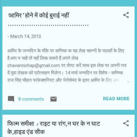
‘आमिर’ होने में कोई बुराई नहीं
......................................
-
March 14, 2010
आमिर के जन्मदिन के मौके पर कनिष्क क यह लेख चवन्नी के पाठकों के लिए
है.आप भ चाहें तो यहाँ लिख सकते हैं.अपने लेख
chavannichap@gmail.com पर पोस्ट करें.साथ इस लेख पर अपनी राय
दें.युवा लेखक को प्रोत्साहन मिलेगा। 14 मार्च जन्‍मदिन पर विशेष - कनिष्क
राज सिंह चौहान परफ़ेक्‍शनिस्‍ट और भेरोसेमंद के इतर आमिर के लिए अब
ज़िम्‍मेदार या ज़वाबदेह जुमले का इस्‍तेमाल किया जाए तो ज़्यादा बेहतर होगा.
पिछले 10 सालों में आई उनकी फ़िल्‍में उन्‍हें ज़्यादा ज़वाबदेह साबित करती है.
READ MORE
8 comments
जवाबदेही दर्शकों , सिनेमा और बाज़ार के प्रति. और कुछ हद तक समाज के लिए
भी. आमिर के चाहने वालों की तादाद में अचानक से काफ़ी बढ़ोत्तरी हुई है ख़ासकर
युवा वर्ग ने एक रोल मॉडल की तरह उसे अख्तियार किया है. इसकी वजह उसकी
फिल्‍म समीक्षा : राइट या रांग,न घर के न घाट
फ़िल्‍मों से ज़्यादा उसका परसोना है , जो दृढ़ , विश्‍वसनीय और नैतिक है. इसी
के,हाइड एंड सीक
व्यक्तित्व को दर्शक उसके किरदारों से भी जुड़ा पाते हैं. होली से इडियट्स तक