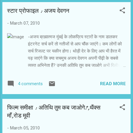
स्‍टार प्रोफाइल : अजय देवगन
-
March 07, 2010
-अजय ब्रह्मात्‍मज मुंबई के लोकप्रिय स्टारों के नाम डालकर
इंटरनेट सर्च करें तो नतीजों से आप चौंक जाएंगे। कम लोगों को
सर्च रिजल्ट पर यकीन होगा। थोड़ी देर के लिए आप भी हैरत में
पड़ जाएंगे कि क्या सचमुच अजय देवगन अपनी पीढ़ी के सबसे
व्यस्त अभिनेता हैं? उनकी अतिथि तुम कब जाओगे अभी रिलीज
हुई है और पांच फिल्में कतार में हैं। उनमें से टुनपूर का सुपरहीरो
और राजनीति पूरी हो चुकी है। बाकी तीन गरम हवा, वन्स अपऑन
READ MORE
4 comments
अ टाइम इन मुंबई और गोलमाल-3 निर्माण के विभिन्न चरणों में हैं।
लंबे समय के बाद अजय देवगन की एक्शन फिल्म दिसंबर में आरंभ
हो जाएगी, जिसे उनके चहेते डायरेक्टर रोहित शेट्टी डायरेक्ट
फिल्म समीक्षा : अतिथि तुम कब जाओगे?,थैंक्स
करेंगे। [काफी व्यस्त है शेड्यूल] बगैर शोरगुल और मीडिया हाइप
माँ,रोड मूवी
के अजय देवगन अपने काम में मशगूल रहते हैं। शूटिंग ने इतना
व्यस्त कर रखा है कि वे अपने ही घर में अतिथि की तरह आते हैं।
-
March 05, 2010
पिछले दिनों तमिलनाडु के मदुरै शहर में गरम हवा के सेट पर उनसे