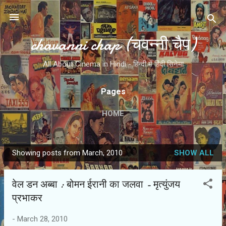
Skip to main content
chavanni chap (चवन्नी चैप)
All About Cinema in Hindi - हिन्दी में हिंदी सिनेमा
Pages
HOME
Showing posts from March, 2010
SHOW ALL
P
o
वेल डन अब्‍बा : बोमन ईरानी का जलवा - मृत्युंजय
s
प्रभाकर
t
s
-
March 28, 2010