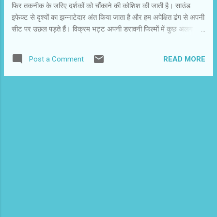
फिर तकनीक के जरिए दर्शकों को चौंकाने की कोशिश की जाती है। साउंड
इफेक्ट से दृश्यों का झन्नाटेदार अंत किया जाता है और हम अपेक्षित ढंग से अपनी
सीट पर उछल पड़ते हैं। विक्रम भट्ट अपनी डरावनी फिल्मों में कुछ अलग
करते हैं और दर्शकों में डर पैदा करने में सफल होते हैं। शापित में अमन अपनी
प्रेमिका काया के परिवार को मिले पुराने शाप को खत्म करने के लिए आत्मा की
READ MORE
Post a Comment
तलाश में निकलता है। इस खोज में डॉ ़पशुपति उसके साथ हैं। पता चलता है
किएक दुष्ट आत्मा सदियों पहले दिए अभिशाप की रक्षा कर रही है। उस आत्मा
की मुक्ति के बाद ही शाप से मुक्त हुआ जा सकता है। चूंकि अमन और काया के
बीच बेइंतहा प्यार है, इसलिए अमन हर जोखिम के लिए तैयार है। विक्रम भट्ट
ने स्पेशल इफेक्ट से दृश्यों को डरावना बनाने के साथ उनके पीछे एक लॉजिक भी
रखा है। अपनी खासियत के मुताबिक उन्होंने मुख्य किरदारों की प्रेमकहानी में
दुष्टात्मा को विलेन की तरह पेश किया है। अतीत में लौटने केदृश्य सुंदर हैं।
विक्रम ...