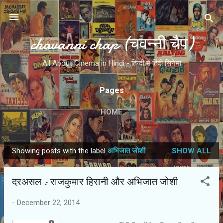
Skip to main content
chavanni chap (चवन्नी चैप)
All About Cinema in Hindi - हिन्दी में हिंदी सिनेमा
Pages
HOME
Showing posts with the label
अभिजात जोशी
SHOW ALL
P
o
दरअसल : राजकुमार हिरानी और अभिजात जोशी
s
t
-
December 22, 2014
s