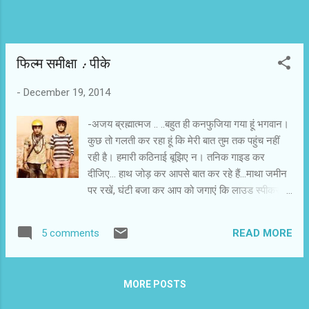
फिल्‍म समीक्षा : पीके
-
December 19, 2014
-अजय ब्रह्मात्‍मज .. ..बहुत ही कनफुजिया गया हूं भगवान।
कुछ तो गलती कर रहा हूं कि मेरी बात तुम तक पहुंच नहीं
रही है। हमारी कठिनाई बूझिए न। तनिक गाइड कर
दीजिए... हाथ जोड़ कर आपसे बात कर रहे हैं...माथा जमीन
पर रखें, घंटी बजा कर आप को जगाएं कि लाउड स्पीकर
पर आवाज दें। गीता का श्लोक पढ़ें, कुरान की आयत या
बाइबिल का वर्स... आप का अलग-अलग मैनेजर लोग
READ MORE
5 comments
अलग-अलग बात बोलता है। कौनो बोलता है सोमवार को
फास्ट करो तो कौनो मंगल को, कौनो बोलता है कि सूरज
डूबने से पहले भोजन कर लो तो कौनो बोलता है सूरज डूबने
MORE POSTS
के बाद भोजन करो। कौनो बोलता है कि गैयन की पूजा करो
तो कौनो कहता है उनका बलिदान करो। कौना बोलता है