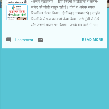
-अजय ब्रह्मात्मज हिंदी फिल्मों के इतिहास में सलीम-
जावेद की जोड़ी मशहूर रही है। दोनों ने अनेक सफल
फिल्मों का लेखन किया। दोनों बेहद कामयाब रहे। उन्होंने
फिल्मों के लेखक का दर्जा ऊंचा किया। उसे मुंशी से ऊंचे
और जरूरी आसन पर बिठाया। उनके बाद कोई भी जोड़ी
बहुत कामयाब नहीं रही। लंबे समय के बाद राजकुमारी
हिरानी और अभिजात जोशी की जोड़ी कुछ अलग ढंग से
READ MORE
1 comment
वैसी ही ख्याति हासिल कर रही है। अभी देश का हर दर्शक
राजकुमार हिरानी के नाम से परिचित है। ‘मुन्नाभाई
एमबीबीएस’, ‘लगे रहो मुन्नाभाई’, ‘3 इडियट’ और इस हफ्ते
आ रही ‘पीके’ के निर्देशक राजकुमार हिरानी ने हिंदी फिल्मों
को नई दिशा दी है। उन्होंने मनोरंजन की परिभाषा बदल दी
है। उन्होंने अपनी तीनों फिल्मों से साबित किया है कि
मनोरंजन के लिए आसान और आजमाए रास्तों पर ही चलना
जरूरी नहीं है। लकीर छोडऩे पर भी मंजिल तक पहुंचा जा
सकता है। अभिजात जोशी उनके सहयोगी लेखक हैं।
‘लगे रहो मुन्नाभाई’ से दोनों साथ आए। दोनों के बीच संयोग
से मुलाकात हुई। 1992 में अयोध्या में घटना के बाद
अहमदाबाद में हुए सांप्रदायिक दंगों के परिप्रेक...