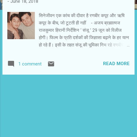
-
June 18, 2018
सिनेजीवन एक कांच की दीवार है रणबीर कपूर और ऋषि
कपूर के बीच, जो टूटती ही नहीं - अजय ब्रह्मात्मज
राजकुमार हिरानी निर्देशिन ‘ संजू ’ 29 जून को रिलीज
होगी। फिल्म के प्रति दर्शकों की जिज्ञासा बढ़ाने के हर यत्न
हो रहे हैं। इसी के तहत संजू की भूमिका निभ रहे रणबीर
कपूर रविवार की दोपहर 12 बजे ट्विटर पर पहली बार
लाइव बातचीत की. रणबीर कपूर बता रहे हैं कि वे फिल्म ‘
READ MORE
1 comment
संजू ’ के बारे में कुछ खास बताएँगे। चूंकि 17 जून फादर्स
डे है तो वे उसके उपलक्ष्य में भी बातें करेंगे। हम सभी जानते
हैं कि रणबीर कपूर के अपने पिता ऋषि कपूर से सहज संबंध
नहीं हैं। सिमी ग्रेवाल के साथ अंतरंग बातचीत में ऋषि
कपूर ने स्वीकार किया था कि उनकी रणबीर कपूर से
रोज़ाना नियमित बातें नहीं होतीं। वे एक ही घर में मानो कांच
की दीवार के आर - पार रहते हैं। ऋषि कपूर के शब्द हैं ,’
एक शीशा है हम दोनों के बीच में। हम देख रहे हैं , लेकिन
एक - दुसरे को फील नहीं कर पा रहे ...