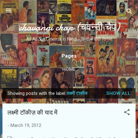
Skip to main content
chavanni chap (चवन्नी चैप)
All About Cinema in Hindi - हिन्दी में हिंदी सिनेमा
Pages
HOME
Showing posts with the label
लक्ष्‍मी टाकीज
SHOW ALL
P
o
लक्ष्मी टॉकीज़ की याद में
s
t
-
March 19, 2012
s