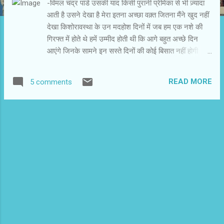
-विमल चंद्र पांडे उसकी याद किसी पुरानी प्रेमिका से भी ज़्यादा
आती है उसने देखा है मेरा इतना अच्छा वक़्त जितना मैंने खुद नहीं
देखा किशोरावस्था के उन मदहोश दिनों में जब हम एक नशे की
गिरफ्त में होते थे हमें उम्मीद होती थी कि आगे बहुत अच्छे दिन
आएंगे जिनके सामने इन सस्ते दिनों की कोई बिसात नहीं होगी
लेकिन लक्षमी टॉकीज़ जानता था कि ये हमारे सबसे अच्छे दिन हैं
वह हमारे चेहरे अच्छी तरह पहचानता था तब से जब वहां रेट था 6,
READ MORE
5 comments
7 और 8 और वहां लगती थीं बड़े हॉलों से उतरी हुयी फि़ल्में सच
बताऊं तो हम बालकनी में फिल्में बहुत कम देख़ते थे कभी 6 और
कभी 7 जुटा लेने के बाद 8 के विकल्प पर जाने का हमें कोई
औचित्य नज़र नहीं आता था मेरे बचपन के दोस्तों में से एक है वह
हमेशा शामिल रहा वह हमारे खिलंदड़े समूह में सबसे सस्ती टिकट
दर पर हमें फिल्में दिखाने वाले मेरे इस दोस्त के पास मेरी स्मृतियों
का खज़ाना है जो मैं इससे कभी मांगूंगा अपनी कमज़ोर होती जा
रही याद्दाश्त का वास्ता देकर मेरे पास जो मोटी-मोटी यादें हैं उतनी
इसे प्यार करने के लिए बहुत हैं घर से झूठ बोलकर पहली बार देखी
गई फिल्म `तू चोर मैं सिपाही´ के बाद जब...