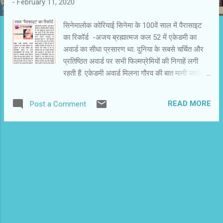
-
February 11, 2020
सिनेमालोक कोरियाई सिनेमा के 100वें साल में पैरासाइट
का रिकॉर्ड -अजय ब्रह्मात्मज कल 52 में एकेडमी का
अवार्ड का सीधा प्रसारण था. दुनिया के सबसे चर्चित और
प्रतिष्ठित अवार्ड पर सभी फिल्मप्रेमियों की निगाहें लगी
रहती हैं. एकेडमी अवार्ड मिलना गौरव की बात मानी जाती है.
यह ऐसी पहचान है, जिसे विजेता तमगे की तरह पहनते और
घर दफ्तर में सजाते हैं. इस अवार्ड के नामांकन सूची में आ
READ MORE
Post a Comment
जाना भी गुणवत्ता की कसौटी पर खरा उतरना माना जाता है.
मुख्य रूप से अमेरिका में बनी अंग्रेजी फ़िल्में ही पुरस्कारों
की होड़ में रहती हैं. गैरअंग्रेज़ी फिल्मों के लिए विदेशी भाषा
फिल्म की श्रेणी है. हॉलीवुड के नाम पर दुनिया भर में
वितरित हो रही मसालेदार फिल्मों से अलग सिनेमाई गुणों से
भरपूर ऐसी फिल्मों का स्वाद सुकून, शांति और विरेचन देता
है. फिल्मप्रेमी एकेडमी अवार्ड से सम्मानित फिल्मों के
फेस्टिवल करते हैं. टीवी चैनलों पर इनके विशेष प्रसारण
होते हैं. ग्लोबल दुनिया में भारत के फिल्मप्रेमियों की जिज्ञासा
भी ऑस्कर से जुड़ गई हैं. इस साल कोरियाई फिल्म