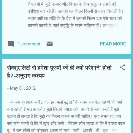
तैयारियों में जुटे बाजार और विचार के बीच संतुलन बनाने की
चल रही थी। ‘शांघाई’ में तीन किरदार हैं। वे एक सिचुएशन में
कोशिश कर रहे हैं। उनकी यह फिल्म दिल्ली से बाहर निकली है।
अपने ढंग से सोच...
उदार आर्थिक नीति के के देश में उनकी फिल्म एक ऐसे शहर की
कहानी कहती है, जहां समृद्धि के सपने सक्रिय हैं। तय हआ है कि
उसे विशेष आर्थिक क्षेत्र के रूप में विकसित किया जाएगा। राज्य
सरकार और स्थानीय राजनीतिक पार्टियों ने स्थानीय नागरिकों को
READ MORE
1 comment
सपना दिया है कि उनका शहर जल्दी ही शांघाई बन जाएगा। इस
राजनीति दांवपेंच में भविष्य की खुशहाली संजोए शहर में तब
खलबली मचती है, जब एक सामाजिक कार्यकर्ता की सडक़ दुर्घटना
सेक्शुएलिटी से हमेशा पुरुषों को ही क्यों परेशानी होती
में मौत हो जाती है। ज्यादातर इसे हादसा मानते हैं, लेकिन कुछ
है?-अनुराग कश्‍यप
लोगों को यह शक है कि यह हत्या है। शक की वजह है कि
सामाजिक कार्यकर्ता राजनीतिक स्वार्थ के तहत पोसे जा रहे सपने
-
May 01, 2012
के यथार्थ से स्थानीय नागरिकों को परिचित कराने की मुहिम में
शामिल हैं। माना जाता है कि वे लोगों को भडक़ा रहे हैं और सपने
-अजय ब्रह्मात्‍मज दैट गर्ल इन यलो बूट्स ’ के समय सब बोल रहे थे कि क्यों
की सच्चाई के प्रति सचेत कर रहे हैं। दिबाकर बनर्जी
बना रहे हो ? मत बनाओ। मुझे जितने ज्यादा लोग बनाने से मना करते हैं मुझे
राजनीतिक पृष्ठभूमि की फिल्म ‘शांघाई’ में हमें नए भारत से परिच...
उतना ही लगता है कि मुझे यह फिल्म जरूर बनानी चाहिए। एक समय था, जब
सब लोग चाहते थे कि मैं कुछ और करूं। जितने लोग चाहते थे कि मैं रास्ता बदल
दूं , मैं उन लोगों को छोड़कर अलग हो गया। तभी आरती भी छूट गई।