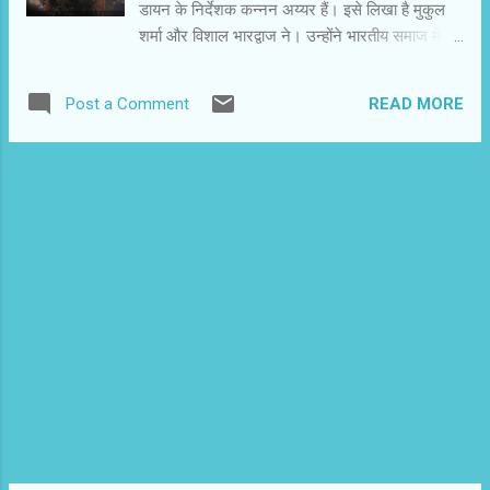
डायन के निर्देशक कन्नन अय्यर हैं। इसे लिखा है मुकुल
विशाखा उस पर डोरे डाल रही है। यूडी उससे संबंध तोडऩा
शर्मा और विशाल भारद्वाज ने। उन्होंने भारतीय समाज में
च...
प्रचलित डायन कथा को नया आयाम दिया है। मुख्यधारा के
चर्चित कलाकारों को प्रमुख भूमिकाएं सौंप कर उन्होंने
READ MORE
Post a Comment
दर्शकों को भरोसा तो दे ही दिया है कि यह हिंदी में बनी आम
हॉरर फिल्म नहीं है। हां,इसमें इमरान हाशमी हैं। उनके साथ
कोंकणा सेन शर्मा,कल्कि कोइचलिन और हुमा कुरेशी भी हैं।
संयोग ऐसा हुआ कि इस फिल्म का क्लाइमेक्स मैंने पहले देख
लिया और फिर पूरी फिल्म देखी। इसके बावजूद फिल्म में
रुचि बनी रही और मैं उस क्षण की प्रतीक्षा करता रहा जहां
फिल्म चौंकाती है। अप्रत्याशित घटनाएं हमेशा रोचक और
रोमांचक होती हैं। फिल्म जादू“र बोबो इमरान हाशमी के
मैजिक शो से आरंभ होती है। बोबो को मतिभ्रम होता है कि
उसे कोई अनदेखी शक्ति तंग कर रही है। तार्किक जादूगर
अपने मनोवैज्ञानिक मित्र की मदद लेता है। प्निोसिस के
जरिए अपने अतीत में पहुंचने पर उसे...