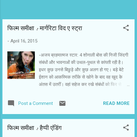
फिल्म समीक्षा : मार्गरिटा विद ए स्ट्रा
-
April 16, 2015
-अजय ब्रहमात्मज स्टार: 4 शोनाली बोस की निजी जिंदगी
संबंधों और भावनाओं की उथल-पुथल से कांपती रही है।
इधर कुछ उनसे बिछुड़े और कुछ अलग हो गए। बड़े बेटे
ईशान को आकस्मिक तरीके से खोने के बाद वह खुद के
अंतस में उतरीं। वहां सहेज कर रखे संबंधों को फिर से
झाड़ा-पोंछा। उन्हें अपनी रिश्ते की बहन मालिनी और खुद
की कहानी कहनी थी। मालिनी के किरदार को उन्होंने लैला
READ MORE
Post a Comment
का नाम दिया। अपनी जिंदगी उन्होंने विभिन्न किरदारों में
बांट दी। इस फिल्म में शोनाली की मौजूदगी सोच और
समझदारी के स्तर पर है। उन्होंने लैला के बहाने संबंधों और
फिल्म समीक्षा : हैप्पी एंडिंग
भावनाओं की परतदार कहानी रची है। सेरेब्रल पालसी में
मनुष्य के अंगो के परिचालन में दिक्कतें होती हैं। दिमागी तौर