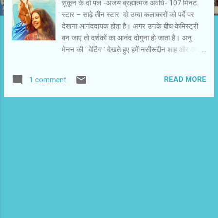
सुकून के दो पल -अजय ब्रह्मात्‍मज अवधि- 107 मिनट
स्‍टार – साढ़े तीन स्‍टार दो उम्‍दा कलाकारों को पर्दे पर
देखना आनंददायक होता है। अगर उनके बीच केमिस्‍ट्री
बन जाए तो दर्शकों का आनंद दोगुना हो जाता है। अनु
मेनन की ‘ वेटिंग ’ देखते हुए हमें नसीरूद्दीन शाह और कल्कि
कोइचलिन की अभिनय जुगलबंदी दिखाई पड़ती है। दोनों
मिल कर हमारी रोजमर्रा जिंदगी के उन लमहों को चुनत और
READ MORE
1 comment
छेड़ते हैं,जिनसे हर दर्शक अपनी जिंदगी में कभी न कभी
गुजरता है। अस्‍पताल में कोई मरणासन्‍न अवस्‍था में पड़ा हो
तो नजदीकी रिश्‍तेदारों और मित्रों को असह्य वेदना सं
गुजरना पड़ता है। अस्‍पताल में भर्ती मरीज अपनी बीमारी से
जूझ रहा होता है और बाहर उसके करीबी अस्‍पताल और
नार्मल जिंदगी में तालमेल बिठा रहे होते हैं। अनु मेनन ने ‘
वेटिंग ’ में शिव और तारा के रूप में दो ऐसे व्‍यक्तियों को चुना
है। शिव(नसीरूद्दीन शाह) की पत्‍नी पिछले छह महीने से
कोमा में है। डॉक्‍टर उम्‍मीद छोड़ चुके हैं,लेकिन शिव की
उम्‍मीद बंधी हुई है। वह लाइफ सपोर्ट सिस्‍टम नहीं हटाने
देता। वह डॉक्‍टर को दूसरे मरीजों की केस स्‍टडी बताता
ह...