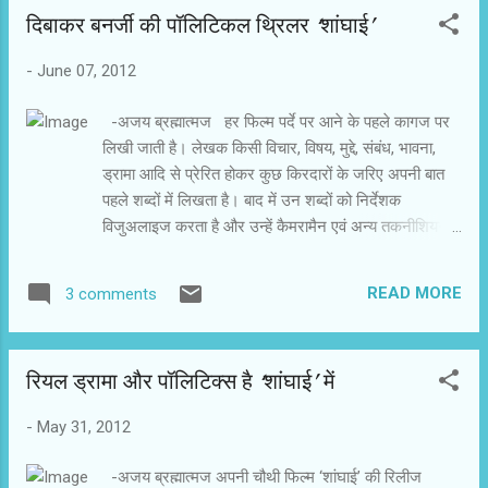
दिबाकर बनर्जी की पॉलिटिकल थ्रिलर ‘शांघाई’
-
June 07, 2012
-अजय ब्रह्मात्‍मज हर फिल्म पर्दे पर आने के पहले कागज पर
लिखी जाती है। लेखक किसी विचार, विषय, मुद्दे, संबंध, भावना,
ड्रामा आदि से प्रेरित होकर कुछ किरदारों के जरिए अपनी बात
पहले शब्दों में लिखता है। बाद में उन शब्दों को निर्देशक
विजुअलाइज करता है और उन्हें कैमरामैन एवं अन्य तकनीशियनों
की मदद से पर्दे पर रचता है। ‘शांघाई’ दिबाकर बनर्जी की अगली
फिल्म है। उन्होंने उर्मी जुवेकर के साथ मिल कर इसका लेखन
READ MORE
3 comments
किया है। झंकार के लिए दोनों ने ‘शांघाई’ के लेखन के संबंध में
बातें कीं। पृष्ठभूमि उर्मी - ‘शांघाई’ एक इंसान की जर्नी है। वह
एक पाइंट से अगले पाइंट तक यात्रा करता है। दिबाकर से
रियल ड्रामा और पॉलिटिक्स है ‘शांघाई’ में
अक्सर बातें होती रहती थीं कि हो गया न ़ ़ ़ समाज खराब है,
पॉलिटिशियन करप्ट हैं, पढ़े-लिखे लोग विवश और दुखी हैं। ऐसी
-
May 31, 2012
बातों से भी ऊब हो गई है। आगे क्या बात करती है? दिबाकर -
अभी तो पॉलीटिशयन बेशर्म भी हो गए हैं। वे कहते हैं कि तुम ने मुझे
-अजय ब्रह्मात्‍मज अपनी चौथी फिल्म ‘शांघाई’ की रिलीज
बुरा या चोर क्यों कहा? अभी अन्ना आंदोलन में इस तरह की बहस