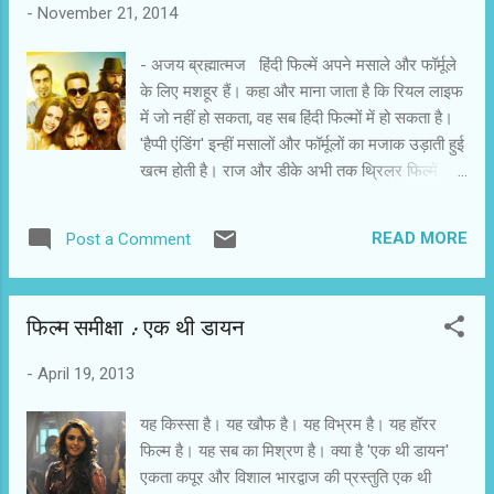
-
November 21, 2014
पर वे आम इंसान की तरह होते हैं। प्रेम और सेक्स की
चााहत उनके अंदर भी होती है। समस्या यह है कि हमारा
- अजय ब्रह्मात्मज हिंदी फिल्में अपने मसाले और फॉर्मूले
समाज उन्हें मरीज और बोझ मानता है। उनकी सामान्य
के लिए मशहूर हैं। कहा और माना जाता है कि रियल लाइफ
चाहतों पर भी सवाल करता है। 'मार्गरिटा विद ए स्ट्रॉ' लैला
में जो नहीं हो सकता, वह सब हिंदी फिल्मों में हो सकता है।
के साथ ही उसकी मां, पाकिस्तानी दोस्त खानुम, गुमसुम व
'हैप्पी एंडिंग' इन्हीं मसालों और फॉर्मूलों का मजाक उड़ाती हुई
सर्पोटिंग पिता, नटखट भाई और लैला की जिंदगी में आए
खत्म होती है। राज और डीके अभी तक थ्रिलर फिल्में
अनेक किरदारों की सम्मिलित कहानी है, जों संबंधों की
निर्देशित करते रहे हैं। इस बार उन्होंने रोमांटिक कॉमेडी
अल...
बनाने की कोशिश की है। उनके पास सैफ अली खान,
READ MORE
Post a Comment
इलियाना डिक्रूज और कल्कि कोचलिन जैसे कलाकार हैं।
ऊपर से गोविंदा जैसे कलाकार का छौंक है। यूडी बेस्ट
सेलर है। उसकी किताब ने नया कीर्तिमान स्थापित किया है,
फिल्‍म समीक्षा : एक थी डायन
लेकिन पिछले कुछ सालों से सही हैप्पी एंडिंग नहीं मिल पाने
की वजह से कुछ नहीं लिख पा रहा है। अपनी शोहरत और
-
April 19, 2013
कमाई का इस्तेमाल वह अय्याशी में करता है। उसकी अनेक
प्रेमिकाएं रह चुकी हैं। वह किसी के प्रति समर्पित और
यह किस्सा है। यह खौफ है। यह विभ्रम है। यह हॉरर
वफादार नहीं है। प्रेमिकाओं से 'आई लव यू' सुनते ही वह
फिल्म है। यह सब का मिश्रण है। क्या है 'एक थी डायन'
बिदक जाता है। यही वजह है कि उसकी एक प्रेमिका दूसरे
एकता कपूर और विशाल भारद्वाज की प्रस्तुति एक थी
लड़के से शादी कर दो बच्चों की मां बन चुकी है। फिलहाल