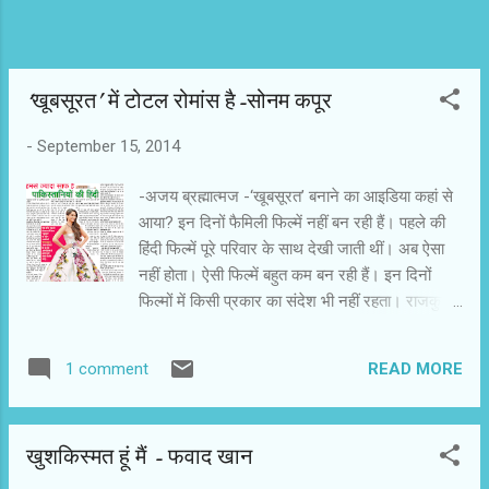
‘खूबसूरत’ में टोटल रोमांस है-सोनम कपूर
-
September 15, 2014
-अजय ब्रह्मात्मज -‘खूबसूरत’ बनाने का आइडिया कहां से
आया? इन दिनों फैमिली फिल्में नहीं बन रही हैं। पहले की
हिंदी फिल्में पूरे परिवार के साथ देखी जाती थीं। अब ऐसा
नहीं होता। ऐसी फिल्में बहुत कम बन रही हैं। इन दिनों
फिल्मों में किसी प्रकार का संदेश भी नहीं रहता। राजकुमार
हीरानी की फिल्म वैसी कही जा सकती है। अभी कंगना
रनोट की ‘क्वीन’ आई थी। ‘इंग्लिश विंग्लिश’ को भी इसी
READ MORE
1 comment
श्रेणी में डाल सकते हैं। -कम्िरर्शयल फिल्मों के साथ
कलात्मक फिल्में भी तो बन रही हैं? मुझे लगता है कि इन
दिनों मसाला फिल्मों के अलावा जो फिल्में बन रही हैं, वे डार्क
खुशकिस्मत हूं मैं - फवाद खान
और डिप्रेसिंग र्हैं। उनमें निगेटिव किरदार ही हीरो होते हैुं।
एंटरटेनिंग फिल्मों के लिए मान लिया गया है कि उनमें दिमाग