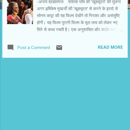
-अजय ब्रह्मात्‍मज शशांक घोष की 'खूबसूरत' की तुलना
अगर हृषिकेष मुखर्जी की 'खूबसूरत' से करने के इरादे से
सोनम कपूर की यह फिल्म देखेंगे तो निराशा और असंतुष्टि
होगी। यह फिल्म पुरानी फिल्म के मूल तत्व को लेकर नए
सिरे से कथा रचती है। एक अनुशासित और कठोर माहौल
के परिवार में चुलबुली लड़की आती है और वह अपने उन्मुक्त
नैसर्गिक गुणों से व्यवस्था बदल देती है। निर्देशक शशांक
READ MORE
Post a Comment
घोष और उनके लेखक ने मूल फिल्म के समकक्ष पहुंचने की
भूल नहीं की है। उन्होंने नए परिवेश में नए किरदारों को
रखा है। 'खूबसूरत' सामंती व्यवहार और आधुनिक सोच-
समझ के द्वंद्व को रोचक तरीके से पर्दे पर ले आती है। एक
हादसे से राजसी परिवार में पसरी उदासी इतनी भारी है कि
सभी मुस्कराना भूल गए हैं। वे जी तो रहे हैं, लेकिन सब कुछ
नियमों और औपचारिकता में बंधा है। परिवार के मुखिया
घुटनों की बीमारी से खड़े होने और चलने में समर्थ नहीं हैं।
उनकी देखभाल और उपचार के लिए फिजियोथिरैपिस्ट
मिली चक्रवर्ती का आना होता है। दिल्ली के मध्यवर्गीय
परिवार में पंजाबी मां और बंगाली पिता की बेटी मिली
चक्रवर्ती उ...