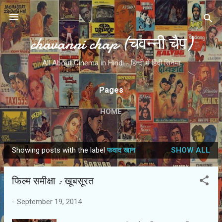
Skip to main content
chavanni chap (चवन्नी चैप)
All About Cinema in Hindi - हिन्दी में हिंदी सिनेमा
Pages
HOME
Showing posts with the label
फवाद खान
SHOW ALL
P
o
फिल्‍म समीक्षा : खूबसूरत
s
t
-
September 19, 2014
s