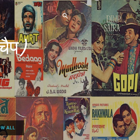
चैप)
W ALL