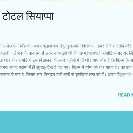
: टोटल सियाप्‍पा
गए लेखक-निर्देशक -अजय ब्रह्मात्‍मज हिंदू-मुसलमान किरदार.. ऊपर से वे भारतीय और
िस्तानी। लेखक के पास इतनी ऊर्वर कथाभूमि थी कि वह प्रभावशाली रोमांटिक सटायर 
 था। नीरज पांडे ने इसकी झलक फिल्म के प्रोमो में दी थी। अफसोस है कि फिल्म के सा
ग्यात्मक संवाद प्रोमो में ही सुनाई-दिखाई पड़ गए। फिल्म में व्यंग्य की धार गायब है। वह एक
तालाब हो गया है, जिसमें सारे किरदार बारी-बारी से डुबकियां लगा रहे हैं। आशा हिंदुस्तानी 
र अमन पाकिस्तानी पंजाबी है। दोनों एक-दूसरे से प्यार करते हैं। आशा अपने परिवार से 
िए अमन को लेकर आती है। पहली मुलाकात में ही आशा की मां और भाई के पाकिस्तानी पूर्व
READ 
र हो जाते हैं। फिल्म उसी पूर्वाग्रह पर अटकी रहती है। प्रसंगों के लेप चढ़ते जाते हैं। लं
ड्रॉप में चल रही इन किरदारों की कथा एक कमरे तक सिमट कर रह जाती है। लंदन में 
ंजाबी परिवार अपने पाकिस्तानी पड़ोसी से भी दोस्ती नहीं कर सका है। इस पृष्ठभूमि में 
के प्यार को स्वीकार कर पाना उनके लिए निश्चित ही बड़ी राष्ट्रीय अनहोनी र...