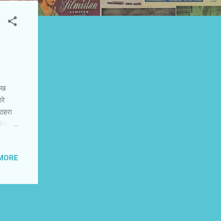
लिख
रे
 ठहरा
पंजाबी
मिलवाने
ाग्रह
MORE
दन के
बसा आशा
आशा और