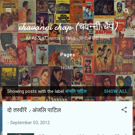
Skip to main content
chavanni chap (चवन्नी चैप)
All About Cinema in Hindi - हिन्दी में हिंदी सिनेमा
Pages
HOME
Showing posts with the label
अंजलि पाटिल
SHOW ALL
P
o
दो तस्‍वीरें : अंजलि पाटिल
s
t
-
September 03, 2012
s