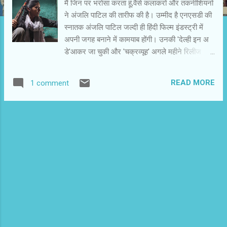
मैं जिन पर भरोसा करता हूं,वैसे कलाकरों और तकनीशियनों
ने अंजलि पाटिल की तारीफ की है। उम्‍मीद है एनएसडी की
स्‍नातक अंजलि पाटिल जल्‍दी ही हिंदी फिल्‍म इंडस्‍ट्री में
अपनी जगह बनाने में कामयाब होंगी। उनकी 'देल्‍ही इन अ
डे'आकर जा चुकी और 'चक्रव्‍यूह' अगले महीने रिलीज
होगी।
READ MORE
1 comment