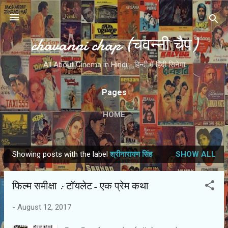
Skip to main content
chavanni chap (चवन्नी चैप)
All About Cinema in Hindi - हिन्दी में हिंदी सिनेमा
Pages
HOME
Showing posts with the label
श्रीनारायण सिंह
SHOW ALL
P
o
फिल्‍म समीक्षा : टॉयलेट- एक प्रेम कथा
s
t
-
August 12, 2017
s