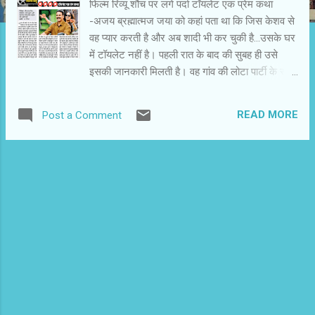
फिल्‍म रिव्‍यू शौच पर लगे पर्दा टॉयलेट एक प्रेम कथा
-अजय ब्रह्मात्‍मज जया को कहां पता था कि जिस केशव से
वह प्‍यार करती है और अब शादी भी कर चुकी है...उसके घर
में टॉयलेट नहीं है। पहली रात के बाद की सुबह ही उसे
इसकी जानकारी मिलती है। वह गांव की लोटा पार्टी के साथ
खेत में भी जाती है,लेकिन पूरी प्रक्रिया से उबकाई और शर्म
आती है। बचपन से टॉयलेट में जाने की आदत के कारण
READ MORE
Post a Comment
खुले में शौच करना उसे मंजूर नहीं। बिन औरतों के घर में
बड़े हुआ केशव के लिए शौच कभी समस्‍या नहीं रही। उसने
कभी जरूरत ही नहीं महसूस की। जया के बिफरने और
दुखी होने को वह शुरू में समझ ही नहीं पाता। उसे लगता है
कि वह एक छोटी सी बात का बतंगड़ बना रही है। दूसरी
औरतों की तरह अपने माहौल से एडजस्‍ट नहीं कर रही है।
यह फिल्‍म जया की है। जया ही पूरी कहानी की प्रेरक और
उत्‍प्रेरक है। हालांकि लगता है कि सब कुछ केशव ने
किया,लेकिन गौर करें तो उससे सब कुछ जया ने ही
करवाया। ‘ टॉयलेट एक प्रेम कथा ’ रोचक लव स्‍टोरी है।
जया और केशव की इस प्रेम कहानी में सोच और शौच की
खल भूमिकाएं हैं। उन पर विजय पाने की कोशिश और