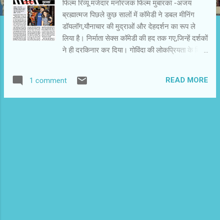
फिल्‍म रिव्‍यू मजेदार मनोरंजक फिल्‍म मुबारकां -अजय
ब्रह्मात्‍मज पिछले कुछ सालों में कॉमेडी ने डबल मीनिंग
डॉयलॉग,यौनाचार की मुद्राओं और देहदर्शन का रूप ले
लिया है। निर्माता सेक्‍स कॉमेडी की हद तक गए,जिन्‍हें दर्शकों
ने ही दरकिनार कर दिया। गोविंदा की लोकप्रियता के दिनों
में ऐसी फिल्‍मों का एक दौर था, जब डेविड धवन,अनीस
बज्‍मी और रुमी जाफरी ने मिलकर दर्शकों को खूब हंसाया।
READ MORE
1 comment
उनकी फिल्‍में शुद्ध हास्‍य को लकर चलती थीं और
स्‍थानों,स्थितियों और किरदारों की दिलचस्‍प भिड़तों से हंसी
के फववारे छोड़ती थीं। दर्शक भी भगते और लोटपोट होते
रहते थे। फिर एक ऐसा दौर आया कि इनकी ही फिल्‍मों में
द्विअर्थी संवाद घुस आए और संकेतों में सेक्‍स की बातें होने
लगीं। और लोकप्रियता की लकीर पर चलते हुए कुछ
निर्माता-निर्देशक सेक्‍स कॉमेडी की गलियों में भटक गए।
एक अंतराल के बाद अनीस बज्‍मी की वापसी हुई है। वे
नानसेंस ड्रामा लेकर आए हैं,जिसमें हास्‍यास्‍पद स्थितियां
बनती हैं और हम फिर से ठहाके लगाते हैं। हिंदी फिल्‍मों की
यह लोकप्रिय मनोरंज‍क धारा सूख सी गई थी। अनीस
बज्‍मी ने अपने पुराने दोसत और भरोसेम...