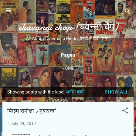
Skip to main content
chavanni chap (चवन्नी चैप)
All About Cinema in Hindi - हिन्दी में हिंदी सिनेमा
Pages
HOME
Showing posts with the label
अनीस बज्मी
SHOW ALL
P
o
फिल्‍म समीक्षा : मुबारकां
s
t
-
July 29, 2017
s