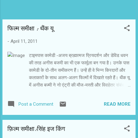
फिल्‍म समीक्षा : थैंक यू
-
April 11, 2011
टाइमपास कामेडी -अजय ब्रह्मात्‍मज प्रियदर्शन और डेविड धवन
की तरह अनीस बजमी का भी एक फार्मूला बन गया है। उनके पास
कामेडी के दो-तीन समीकरण हैं। उन्हें ही वे भिन्न किरदारों और
कलाकारों के साथ अलग-अलग फिल्मों में दिखाते रहते हैं। थैंक यू
में अनीस बज्मी ने नो एंट्री की मौज-मस्ती और विवाहेतर संबंध के
हास्यास्पद नतीजों को कनाडा की पृष्ठभूमि में रखा है। वहां फ्लर्ट
स्वभाव के पतियों को रास्ते पर लाने के लिए सलमान खान थे। यहां
READ MORE
Post a Comment
अक्षय कुमार हैं। नो एंट्री में बिपाशा बसु का आयटम गीत था।
थैंक यू में मलिका सहरावत रजिया की धुनों पर ठुमके लगाती
दिखती हैं। अनीस बज्मी की फिल्में टाइमपास होती हैं। डेविड धवन
फ़िल्म समीक्षा:सिंह इज किंग
के विस्तार के रूप में उन्हें देखा जा सकता है। उनकी फिल्में
लिखते-लिखते अनीस बज्मी निर्देशन में उतरे और फिर आजमाए