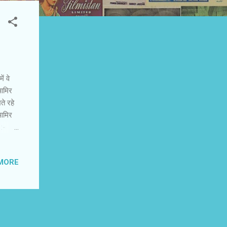
ं वे
 आमिर
ते रहे
 आमिर
या :-
ूद वह
े भी
MORE
ने
तनी
जानंद