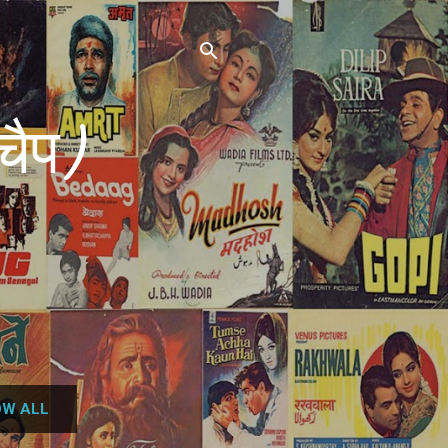
चैप)
W ALL