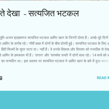
ते देखा - सत्यजित भटकल
्तुति-अजय ब्रह्मात्मज सत्यजित भटकल आमिर खान के जिगरी दोस्त हैं। अच्छे-बुरे दिनों मे
ा आमिर के करीब रहे। नौवीं कक्षा में दोनों के बीच दोस्ती हुई। सत्यजित भटकल के लिए
हिंदी फिल्मों के सुपर स्टार मा। नहीं हैं। वे उनके विकास और विस्तार को नजदीक से देख
 वे आमिर के हमकदम भी हैं। ‘लगान’ और ‘सत्यमेव जयते’ में दोनों साथ रहे। 14 मार्च को
 का जन्मदिन था। इस अवसर पर सत्यजित भटकल ने आमिर खान के बारे में कुछ बता
नुष्य का एक स्थायी भाव होता है। उम्र बढऩे के साथ व्यक्त्त्वि में आए परिवत्र्तनों के बावज
यी भाव बना रहता है। आमिर का स्थायी भाव जिज्ञासा है। वह आजन्म छात्र रहे हैं और आग
READ 
गे। वे जिंदगी के सफर को सफर के तौर पर ही लेते हैं। अपनी जिज्ञासाओं की वजह से उन्हों
ा खुद को नए सिरे से खोजा और सफल रहे हैं। जिंदगी की मामली चीजों के बारे में भी वे इ
ीदगी से बता सकते हैं कि आप चकित रह जाएं। ‘लगान’ की शूटिंग के समय हमलोगों ने सह
्स को होटल में बदल लिया था। बैरे के रूप में स्थानीय लडक़े काम कर रहे थे।...