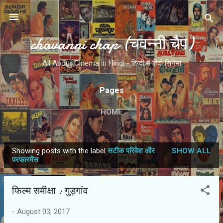
Skip to main content
chavanni chap (चवन्नी चैप)
All About Cinema in Hindi - हिन्दी में हिंदी सिनेमा
Pages
HOME
Showing posts with the label
सटीक परिवेश और
SHOW ALL
P
परफारमेंस
o
s
फिल्‍म समीक्षा : गुड़गांव
t
s
-
August 03, 2017