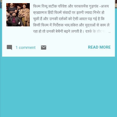
फिल्‍म रिव्‍यू सटीक परिवेश और परफारमेंस गुड़गांव -अजय
ब्रह्मात्‍मज हिंदी फिल्‍में संवादों पर इतनी ज्‍यादा निर्भर हो
चुकी हैं और उनकी दर्शकों को ऐसी आदत पड़ गई है कि
किसी फिल्‍म में निर्देशक भाव,संकेत और मुद्राओं से काम ले
रहा हो तो उनकी बेचैनी बढ़ने लगती है। दर्श्‍क के तौर पर
हमें चता नहीं चलता कि फिल्‍म हमें क्‍यो अच्‍छी नहीं लग रही
है। दरअसल,हर फिल्‍म ध्‍यान खींचती है। एकाग्रता
READ MORE
1 comment
चाहिए। दर्शक्‍ और समीक्षक इस एकाग्रता के लिए तैयार
नहीं हैं। उन्‍हें अपने मोबाइल पर नजर रखनी है या साथ
आए दर्शक के साथ बातें भी करनी हैं। आम हिंदी फिल्‍मों में
संवाद आप की अनावश्‍यक जरूरतों की भरपाई कर देते हैं।
संवादों से समझ में आ रहा होता है कि फिल्‍म में क्‍या ड्रामा
चल रहा है ? माफ करें, ‘ गुड़गांव ’ देखते समय आप को
फोन बंद रखना होगा और पर्देपर चल रही गतिविधियों पर
ध्‍यान देना होगा। नीम रोशनी में इस फिल्‍म के किरदारों की
भाव-भंगिमाओं पर गौर नहीं किया तो यकीनन फिल्‍म पल्‍ले
नहीं पड़ेगी। शंकर रमन की ‘ गुड़गांव ’ उत्‍कृष्‍ट फिल्‍म है।
दिल्‍ली महानगर की कछार पर बसा गांव ‘ गुड़गांव ’ ज...