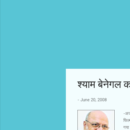
श्याम बेनेगल क
-
June 20, 2008
-अजय
फिल्
गया।