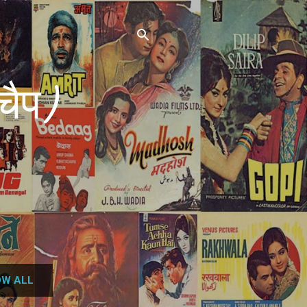
चैप)
W ALL