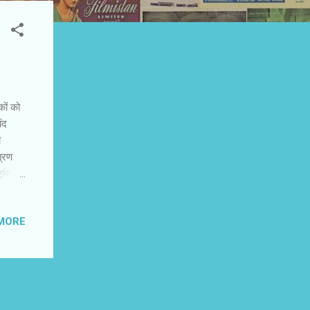
कों को
ंद
ी
त्रण
्टिंग,
 हैं
लिखा
MORE
में
िखता
ाद में
जरिए हम