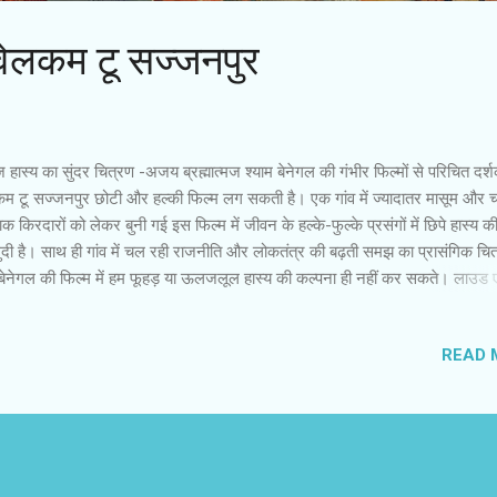
ा:वेलकम टू सज्जनपुर
हास्य का सुंदर चित्रण -अजय ब्रह्मात्मज श्याम बेनेगल की गंभीर फिल्मों से परिचित दर्श
कम टू सज्जनपुर छोटी और हल्की फिल्म लग सकती है। एक गांव में ज्यादातर मासूम और च
क किरदारों को लेकर बुनी गई इस फिल्म में जीवन के हल्के-फुल्के प्रसंगों में छिपे हास्य क
ुदी है। साथ ही गांव में चल रही राजनीति और लोकतंत्र की बढ़ती समझ का प्रासंगिक चि
बेनेगल की फिल्म में हम फूहड़ या ऊलजलूल हास्य की कल्पना ही नहीं कर सकते। लाउड एक
ील संवाद और सितारों के आकर्षण को ही कामेडी समझने वाले इस फिल्म से समझ बढ़ा सकते
भारतीय समाज में हास्य कितना सहज और आम है। सज्जनपुर गांव में महादेव अकेला पढ़ा-
READ 
ान है। उसे नौकरी नहीं मिलती तो बीए करने के बावजूद वह सब्जी बेचने के पारिवारिक धंधे 
ाता है। संयोग से वह गांव की एक दुखियारी के लिए उसके बेटे के नाम भावपूर्ण चिट्ठी ल
बेटा मां की सुध लेता है और महादेव की चिट्ठी लिखने की कला गांव में मशहूर हो जाती है। ब
से ही पेशा बना लेता है। चिट्ठी लिखने के क्रम में महादेव के संपर्क में आए किरदारों के 