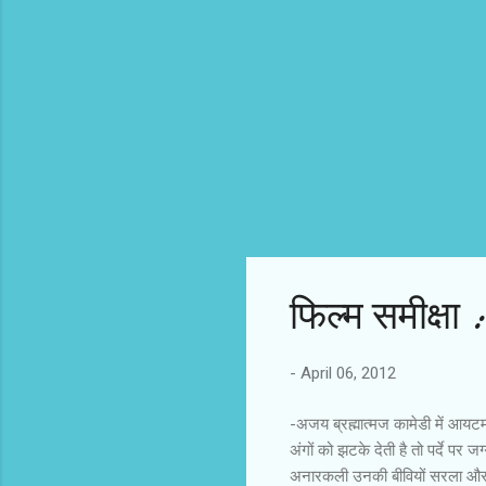
फिल्‍म समीक्षा
-
April 06, 2012
-अजय ब्रह्मात्‍मज कामेडी में आय
अंगों को झटके देती है तो पर्दे प
अनारकली उनकी बीवियों सरला और हेत