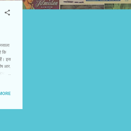
 मसाला
ै कि
हैं। इस
शीष आर.
्रभाव
िल्में
ं से
MORE
ं द्वारा
ावा
ायटल