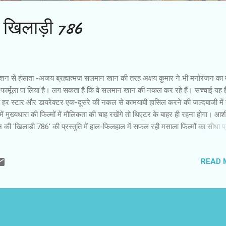
 : खिलाड़ी 786
शन से हंसाता -अजय ब्रह्मात्‍मज सलमान खान की तरह अक्षय कुमार ने भी मनोरंजन का
फार्मूला पा लिया है। लग सकता है कि वे सलमान खान की नकल कर रहे हैं। सच्चाई यह ह
 हर स्टार और डायरेक्टर एक-दूसरे की नकल से कामयाबी हासिल करने की जल्दबाजी में 
में मुख्यधारा की फिल्मों में मौलिकता की चाह रखेंगे तो थिएटर के बाहर ही रहना होगा। आ
 की 'खिलाड़ी 786' की प्रस्तुति में हाल-फिलहाल में सफल रही मसाला फिल्मों का सीधा प
जैसे कोई पॉपुलर लतीफा हर किसी के मुंह से मजेदार लगता है, वैसे ही हर निर्देशक की ऐसी फ
ंजक लगती हैं। 'खिलाड़ी 786' का लेखन हिमेश रेशमिया ने किया है। वे इसके निर्माताओं मे
READ 
ैं। सेकेंड लीड में वे मनसुख भाई के रूप में भी दिखाई पड़ते हैं। पिछली कुछ फिल्मों में दर्शको
ंद किए जाने के बाद पर्दे पर आने का उन्होंने नया पैंतरा अपनाया है। फिल्म के प्रचार में द
 गया कि यह अक्षय कुमार की 'खिलाड़ी' सीरिज की फिल्म है, लेकिन यह दावा फिल्म के ट
क संवाद तक ही सीमित है। '...