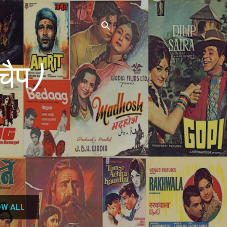
चैप)
W ALL