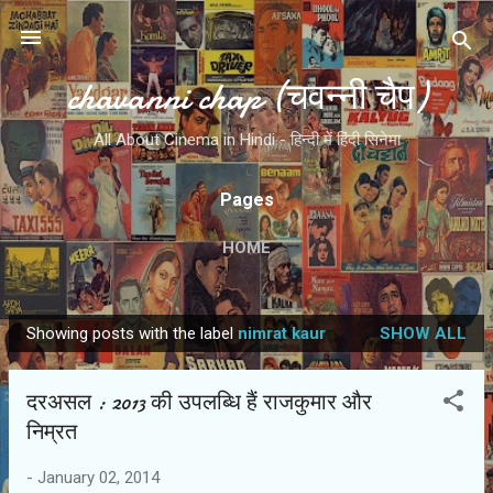
Skip to main content
chavanni chap (चवन्नी चैप)
All About Cinema in Hindi - हिन्दी में हिंदी सिनेमा
Pages
HOME
Showing posts with the label
nimrat kaur
SHOW ALL
P
o
दरअसल : 2013 की उपलब्धि हैं राजकुमार और
s
निम्रत
t
s
-
January 02, 2014