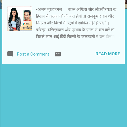
-अजय ब्रह्मात्मज बाक्स आफिस और लोकप्रियता के
हिसाब से कलाकारों की बात होगी तो राजकुमार राव और
निम्रत कौर किसी भी सूची में शामिल नहीं हो पाएंगे।
चरित्र, चरित्रांकन और प्रभाव के एंगल से बात करें तो
पिछले साल आई हिंदी फिल्मों के कलाकारों में उन दोनों को
नजरअंदाज नहीं किया जा सकेगा। हंसल मेहता निर्देशित
‘शाहिद’ और रितेश बत्रा निर्देशित ‘द लंचबाक्स’ देखने के
READ MORE
Post a Comment
बाद आप मेरी राय से असहमत नहीं हो सकेंगे। दोनों
कलाकारों ने अपने चरित्रों को आत्मसात करने के साथ
उन्हें खास व्यक्तित्व दिया। दोनों अपनी-अपनी फिल्मों में
इतने सहज और स्वाभाविक हैं कि फिल्म देखते समय यह
एहसास नहीं रहता कि व्यक्तिगत जीवन में राजकुमार राव
और निम्रत कौर कुछ और भी करते होंगे। हिंदी फिल्मों
में कभी-कभार ही ऐसे कलाकारों के दर्शन होते हैं। समीक्षक,
दर्शक और फिल्म पत्रकार इन्हें अधिक तरजीह नहीं देते,
क्योंकि ये फिल्म से पृथक नहीं होते। इनके बारे में चटपटी
टिप्पणी नहीं की जा सकती। इनकी स्वाभाविकता को
व्याख्यायित नहीं किया जा सकता। दूसरे कथित स्टारडम