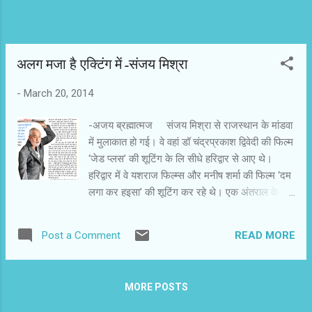
अलग मजा है एक्टिंग में-संजय मिश्रा
-
March 20, 2014
-अजय ब्रह्मात्मज संजय मिश्रा से राजस्थान के मांडवा
में मुलाकात हो गई। वे वहां डॉ चंद्रप्रकाश द्विवेदी की फिल्म
‘जेड प्लस’ की शूटिंग के लि सीधे हरिद्वार से आए थे।
हरिद्वार में वे यशराज फिल्म्स और मनीष शर्मा की फिल्म ‘दम
लगा कर हइसा’ की शूटिंग कर रहे थे। एक अंतराल के बाद
संजय मिश्रा फिर से सक्रिय हुए हैं। उन्होंने एक्टिंग पर
ध्यान देना शुरु किया है। सुभाष कपूर की ‘फंस गए रे
READ MORE
Post a Comment
ओबामा’ की कामयाबी के बाद उनके पास अनगिनत फिल्मों
के ऑफर ो। उन सभी को किनारे कर वे डायरेक्टर की
कुर्सी पर बैठ गए। उन्होंने ‘प्रणाम वालेकुम’ नाम की
MORE POSTS
अनोखी फिल्म का निर्देशन किया। यह फिल्म अभी प्रदर्शन
के इंतजार में है। फिलहाल उनकी फिल्म ‘आंखें देखी’