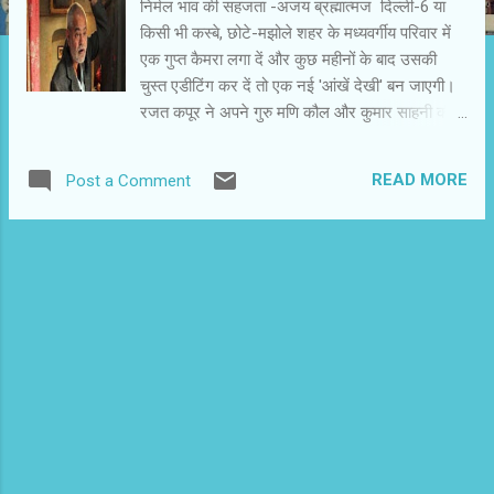
निर्मल भाव की सहजता -अजय ब्रह्मात्‍मज दिल्ली-6 या
किसी भी कस्बे, छोटे-मझोले शहर के मध्यवर्गीय परिवार में
एक गुप्त कैमरा लगा दें और कुछ महीनों के बाद उसकी
चुस्त एडीटिंग कर दें तो एक नई 'आंखें देखी' बन जाएगी।
रजत कपूर ने अपने गुरु मणि कौल और कुमार साहनी की
तरह कैमरे का इस्तेमाल भरोसेमंद दोस्ट के तौर पर किया
है। कोई हड़बड़ी नहीं है और न ही कोई तकनीकी चमत्कार
READ MORE
Post a Comment
दिखाना है। 'दिल्ली-6' की एक गली के पुराने मकान में कुछ
घट रहा है, उसे एक तरतीब देने के साथ वे पेश कर देते हैं।
बाउजी अपने छोटे भाई के साथ रहते हें। दोनों भाइयों की
बीवियों और बच्चों के इस भरे-पूरे परिवार में जिंदगी की खास
गति है। न कोई जल्दबाजी है और न ही कोई होड़। कोहराम
तब मचता है, जब बाउजी की बेटी को अज्जु से प्यार हो जाता
है। परिवार की नाक बचाने के लिए पुलिस को साथ लेकर
सभी अज्जु के ठिकाने पर धमकते हैं। साथ में बाउजी भी
हैं। वहां उन्हें एहसास होता है कि सब लोग जिस अज्जु की
बुराई और धुनाई कर रहे थे, उससे अधिक बुरे तो वे स्वयं
हैं। उन्हें अपनी बेटी की पसंद अज्जु अच्छा लगता है। इस
एहसास और अनुभव क...