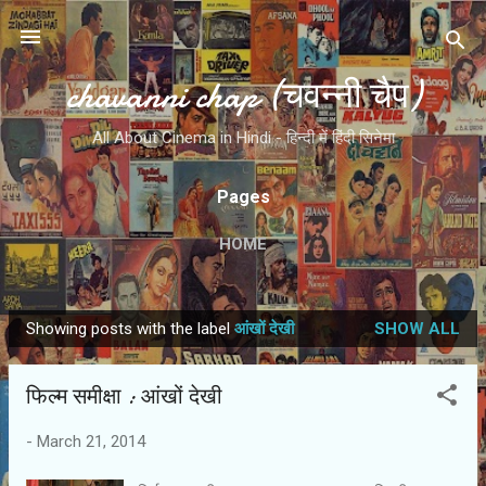
Skip to main content
chavanni chap (चवन्नी चैप)
All About Cinema in Hindi - हिन्दी में हिंदी सिनेमा
Pages
HOME
Showing posts with the label
आंखों देखी
SHOW ALL
P
o
फिल्‍म समीक्षा : आंखों देखी
s
t
-
March 21, 2014
s