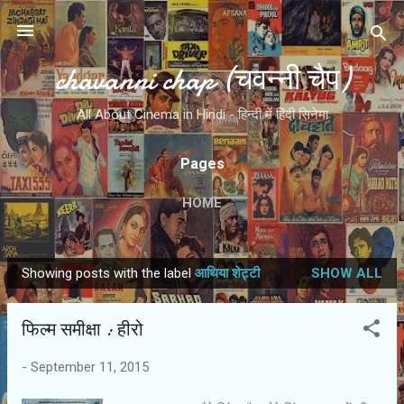
Skip to main content
chavanni chap (चवन्नी चैप)
All About Cinema in Hindi - हिन्दी में हिंदी सिनेमा
Pages
HOME
Showing posts with the label
आथिया शेट्टी
SHOW ALL
P
o
फिल्‍म समीक्षा : हीरो
s
t
-
September 11, 2015
s