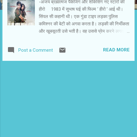
-अजय ब्रह्मात्‍मज पैकेजिंग और शोकेसिंग नए स्‍टारों की
हीरो 1983 में सुभाष घई की फिल्‍म ‘ हीरो ’ आई थी।
सिंपल सी कहानी थी। एक गुंडा टाइप लड़का पुलिस
कमिश्‍नर की बेटी को अगवा करता है। लड़की की निर्भीकता
और खूबसूरती उसे भती है। वह उससे प्रेम करने लगता
है। लड़की के प्रभाव में वह सुधरने का प्रयास करता है।
कुछ गाने गाता है। थोड़ी-बहुत लड़ाई होती है और अंत में
READ MORE
Post a Comment
सब ठीक हो जाता है। जैकी हीरो बन जाता है। उसे राधा
मिल जाती है। ‘ था ’ और ‘ है ’ मैं फर्क आ जाता है। 2015
की फिल्‍म में 32 सालों के बाद भी कहानी ज्‍यादा नहीं बदली
है। यहां सूरज है,जो राधा का अपहरण करता है। और फिर
उसके प्रभाव में बदल जाता है। पहली फिल्‍म का हीरो जैकी
था। दूसरी फिल्‍म का हीरो सूरज है। दोनों नाम फिल्‍म के
एक्‍टर के नाम पर ही रखे गए हैं1 हिरोइन नहीं बदली है। वह
तब भी राधा थी। वह आज भी राधा है। हां,तब मीनाक्षी
शेषाद्रि राधा थीं। इस बार आथिया शेट्टी राधा बनी हैं।
तात्‍पर्य यह कि 32 सालों के बाद भी अगर कोई फिल्‍मी
कहानी प्रासंगिक हो सकती है तो हम समझ सकते हैं कि ...