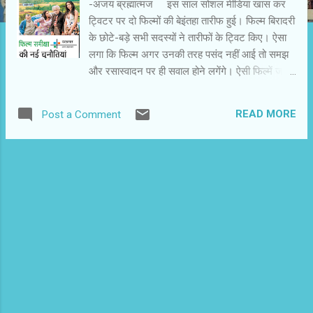
-अजय ब्रह्मात्मज इस साल सोशल मीडिया खास कर
ट्विटर पर दो फिल्मों की बेइंतहा तारीफ हुई। फिल्म बिरादरी
के छोटे-बड़े सभी सदस्यों ने तारीफों के ट्विट किए। ऐसा
लगा कि फिल्म अगर उनकी तरह पसंद नहीं आई तो समझ
और रसास्वादन पर ही सवाल होने लगेंगे। ऐसी फिल्में जब
हर तरफ से नापसंद हो जाती हैं तो यह धारणा बनती है कि
फिल्म बिरादरी की तहत सिर्फ औपचारिकता है। पहले
READ MORE
Post a Comment
शुभकामनाएं देते थे। अब तारीफ करते हैं। फिल्म बिरादरी
इन दिनों कुछ ज्यादा ही आक्रामक हो गई है। वे फिल्म
पत्रकारों और समीक्षकों का मजाक उड़ाने से बाज नहीं
आते। आए दिन कहा जाता है कि अब समीक्षक अप्रासंगिक
हो गए हैं। उनकी समीक्षा से फिल्म का बिजनेस अप्रभावित
रहता है। वे कमर्शियल मसाला फिल्मों के उदाहरण से साबित
करना चाहते हैं कि भले ही समीक्षकों ने पसंद नहीं
किया,लेकिन उनकी फिल्में 100 करोड़ से अधिक बिजनेस
कर गईं। धीरे-धीरे दर्शकों के मानस में यह बात भी घर कर
गई है कि फिल्म का बिजनेस ही आखिरी सत्य है। बाजार
और खरीद-बिक्री के इस दौर में मुनाफा ही आखिरी सत्य हो
गया है। इन दिनों प्रिव्यू या किसी शो से निकलते ...