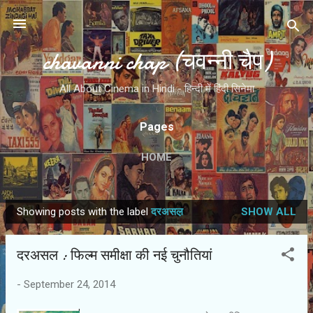
Skip to main content
chavanni chap (चवन्नी चैप)
All About Cinema in Hindi - हिन्दी में हिंदी सिनेमा
Pages
HOME
Showing posts with the label
दरअसल़
SHOW ALL
P
o
दरअसल : फिल्म समीक्षा की नई चुनौतियां
s
t
-
September 24, 2014
s