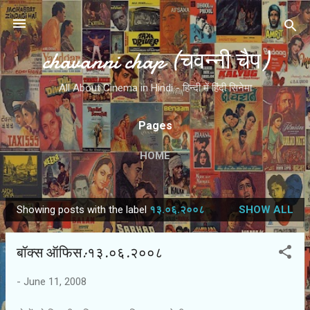
Skip to main content
chavanni chap (चवन्नी चैप)
All About Cinema in Hindi - हिन्दी में हिंदी सिनेमा
Pages
HOME
Showing posts with the label
१३.०६.२००८
SHOW ALL
P
o
बॉक्स ऑफिस:१३.०६.२००८
s
t
-
June 11, 2008
s