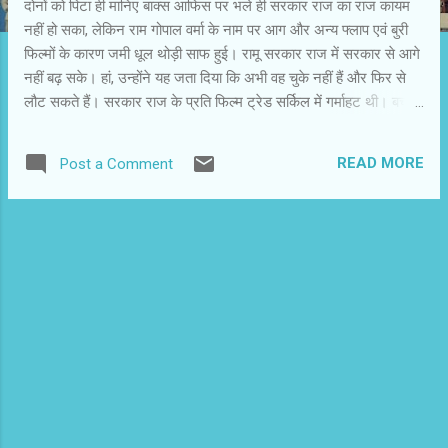
दोनों को पिटा ही मानिए बाक्स आफिस पर भले ही सरकार राज का राज कायम
नहीं हो सका, लेकिन राम गोपाल वर्मा के नाम पर आग और अन्य फ्लाप एवं बुरी
फिल्मों के कारण जमी धूल थोड़ी साफ हुई। रामू सरकार राज में सरकार से आगे
नहीं बढ़ सके। हां, उन्होंने यह जता दिया कि अभी वह चुके नहीं हैं और फिर से
लौट सकते हैं। सरकार राज के प्रति फिल्म ट्रेड सर्किल में गर्माहट थी। बच्चन
परिवार के तीन सदस्यों के कारण माना जा रहा था कि फिल्म को अच्छी ओपनिंग
मिलेगी। पर हकीकत यह रही कि मुंबई में ओपनिंग का प्रतिशत दूसरे शहरों की
READ MORE
Post a Comment
तुलना में बेहतर रहने के बावजूद उम्मीद से कम था। आरंभिक दिनों में 50-60
प्रतिशत कलेक्शन साधारण फिल्म के लिए बेहतर कहा जा सकता है। सरकार
राज के लिए यह प्रतिशत कम है। मुंबई में मानसून की पहली बौछार से भी दर्शकों
में कमी आई। अगले दिन शनिवार को दर्शक बढ़े, लेकिन रविवार से गिरावट
आरंभ हो गई। फिर भी माना जा रहा है कि फिल्म मुंबई और महाराष्ट्र में औसत
व्यापार कर लेगी। राजकुमार गुप्ता की आमिर छोटी फिल्म थी। समीक्षकों ने
उसकी खूब सराहना की। निर्माताओं ने फिल्म के प्रचार पर समुचित ध्यान नहीं
दिया था, इसलिए दर्...