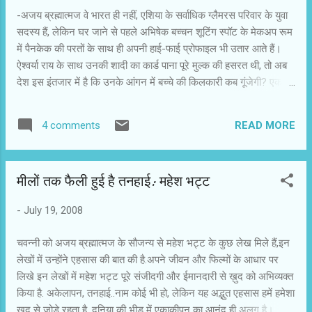
बन जाना चाहते हैं। जैसे एक वक्त था, जब मुझे लगता था कि मैं भारतीय सिनेमा
-अजय ब्रह्मात्मज वे भारत ही नहीं, एशिया के सर्वाधिक ग्लैमरस परिवार के युवा
का एक ज़र...
सदस्य हैं, लेकिन घर जाने से पहले अभिषेक बच्चन शूटिंग स्पॉट के मेकअप रूम
में पैनकेक की परतों के साथ ही अपनी हाई-फाई प्रोफाइल भी उतार आते हैं।
ऐश्वर्या राय के साथ उनकी शादी का कार्ड पाना पूरे मुल्क की हसरत थी, तो अब
देश इस इंतजार में है कि उनके आंगन में बच्चे की किलकारी कब गूंजेगी? एक
लंबी बातचीत में जूनियर बच्चन ने खोला अपनी निजी जिंदगी के कई पन्नों को-
ऐश्वर्या राय में ऐसी क्या खास बात है कि आपने उनसे शादी की? वह मेरी सबसे
READ MORE
4 comments
अच्छी दोस्त थीं। वह ऐसी हैं, जिनके साथ मैं अपनी जिंदगी गुजार सकता हूं। वह
ऐसी हैं, जो सिर्फ मेरी ही चिंता नहीं करतीं, बल्कि पूरे परिवार का ख्याल रखती हैं।
वह जैसी इंसान हैं, उनके बारे में कुछ भी कहना कम होगा। वह अत्यंत दयालु और
मीलों तक फैली हुई है तनहाई: महेश भट्ट
सुंदर हैं। बचपन से मुझे मां-पिताजी ने यही शिक्षा दी कि जिंदगी का उद्देश्य बेहतर
इंसान बनना होना चाहिए। ऐश्वर्या वाकई बेहतर इंसान हैं। शादी के बाद आपका
-
July 19, 2008
जीवन कितना बदला है? फर्क यह आया है कि परिवार में अब एक नया सदस्य आ
गया है। शादी के बाद सभी का जीवन बदलता है, जिम्मेदारी...
चवन्नी को अजय ब्रह्मात्मज के सौजन्य से महेश भट्ट के कुछ लेख मिले हैं,इन
लेखों में उन्होंने एहसास की बात की है.अपने जीवन और फिल्मों के आधार पर
लिखे इन लेखों में महेश भट्ट पूरे संजीदगी और ईमानदारी से ख़ुद को अभिव्यक्त
किया है. अकेलापन, तनहाई..नाम कोई भी हो, लेकिन यह अद्भुत एहसास हमें हमेशा
खुद से जोडे रहता है, दुनिया की भीड में एकाकीपन का आनंद ही अलग है।