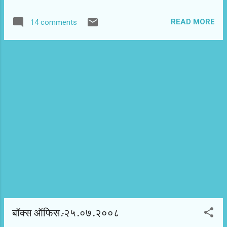
चुके दर्शकों को भारी निराशा हुई है। उनका मानना है कि यह कहानी नहीं, बल्कि
हानि हमारे महाभारत की है! दूरदर्शन के दिनों में धारावाहिक उनके निर्देशकों के
READ MORE
14 comments
नाम से जाने जाते थे। उन दिनों निर्देशक ही निर्माता होते थे या यों कहें कि
निर्माता-निर्देशक भी होते थे। रामानंद सागर, बी.आर. चोपड़ा, संजय खान और
डॉ. चंद्रप्रकाश द्विवेदी के धारावाहिकों की सोच, दिशा और क्वालिटी पर उनकी
व्यक्तिगत प्रतिभा की छाप थी। वे सभी निर्देशक होने के साथ ही विचार-संपन्न
व्यक्ति भी थे, जिनकी धारावाहिकों की भूमिका और प्रभाव को लेकर एक
सुनिश्चित सोच थी। एकता कपूर महज एक निर्माता हैं। सच तो यह है कि एक
मेकर या निर्देशक के रूप में उनकी कोई पहचान नहीं है। उन्हें इस धारावाहि...
बॉक्स ऑफिस:२५.०७.२००८