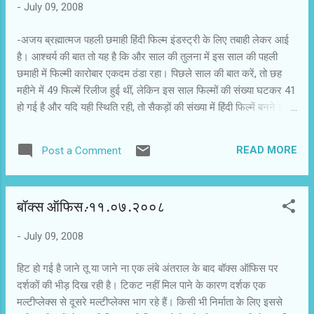
-
July 09, 2008
शाहिद कपूर भी थे, लेकिन फिल्म पूरी तरह से करीना की ही फिल्म थी। सच तो
यह है कि उन्होंने इस फिल्म में दर्शकों के साथ जो रिश्ता कायम...
-अजय ब्रह्मात्मज पहली छमाही हिंदी फिल्म इंडस्ट्री के लिए तबाही लेकर आई
है। आश्चर्य की बात तो यह है कि और साल की तुलना में इस साल की पहली
छमाही में फिल्मी कारोबार एकदम ठंडा रहा। पिछले साल की बात करें, तो छह
महीने में 49 फिल्में रिलीज हुई थीं, लेकिन इस साल फिल्मों की संख्या घटकर 41
हो गई है और यदि यही स्थिति रही, तो सैकड़ों की संख्या में हिंदी फिल्में बनने का
ब्यौरा अब केवल इतिहास की किताबों में मिलेगा! इन 41 फिल्मों में से हम चार ऐसी
फिल्में भी नहीं बता सकते, जिन्होंने अच्छा कारोबार किया हो। फिल्में सिनेमाघरों में
READ MORE
Post a Comment
टिकने का नाम ही नहीं ले रही हैं। वजह मात्र यही है कि दर्शकों को ये फिल्में भा
नहीं रही हैं। रेस और जन्नत ने बचाई इज्जत हालांकि पहली छमाही में ही नौ नए
डायरेक्टर और उतने ही नए ऐक्टर फिल्मों में आए। आमिर, समर 2007 और
बॉक्स ऑफिस:११.०७.२००८
भूतनाथ लीक से हटकर बनी फिल्में थीं। उनकी प्रशंसा जरूर हुई, लेकिन
दर्शकों ने उन्हें खारिज भी कर दिया। दर्शकों की पसंद और फिल्मों के चलने की
-
July 09, 2008
बात करें, तो अब्बास-मस्तान की रेस और नए डायरेक्टर कुणाल देशमुख की
जन्नत ने ही फिल्म इंडस्ट्री की इज्जत रखी। इन दोनों ने अच्छा ब...
हिट हो गई है जाने तू या जाने ना एक लंबे अंतराल के बाद बॉक्स ऑफिस पर
दर्शकों की भीड़ दिख रही है। टिकट नहीं मिल पाने के कारण दर्शक एक
मल्टीप्लेक्स से दूसरे मल्टीप्लेक्स भाग रहे हैं। किसी भी निर्माता के लिए इससे