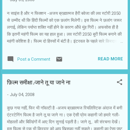
फ़िल्म देखेंगे? २५ लोगों ने इस जनमत संग्रह में भाग लिया
था,जिनमें से १७ ने इमरान की फ़िल्म पहले देखने की राय
न साइंस है और न फिक्शन -अजय ब्रह्मात्मज हैरी बवेजा की लव स्टोरी 2050
दी थी,बाकी ८ ने हरमन के पक्ष में मत दिए.चवन्नी को तभी
से उम्मीद थी कि हिंदी फिल्मों को एक छलांग मिलेगी। इस फिल्म ने छलांग जरूर
समझ जाना चाहिए था कि दोनों फिल्मों के क्या नतीजे आने
लगाई, लेकिन पर्याप्त शक्ति नहीं होने के कारण औंधे मुंह गिरी। अफसोस ही है
जा रहे हैं.चवन्नी ने एक पोस्ट के बारे में सोचा भी था।
कि इतनी महंगी फिल्म का यह हाल हुआ। लव स्टोरी 2050 बुरी फिल्म बनाने की
हरमन और इमरान को मीडिया आमने-सामने पेश कर रहा
महंगी कोशिश है। फिल्म दो हिस्सों में बंटी है। इंटरवल के पहले सारे किरदार
है.मुमकिन है कि कुछ दिन...
आस्ट्रेलिया में रहते हैं और जैसा कि होता आया है, वे सभी हिंदी बोलते हैं। उनके
आसपास स्थानीय लोग नहीं रहते। पड़ोसियों के सिर्फ घर दिखते हैं। हां, हीरो-
READ MORE
Post a Comment
हीरोइन डांस करने लगें तो कुछ लोग साथ में नाचने लगते हैं और अगर उन्हें पैसे
नहीं मिले हों तो वे औचक भाव से घूरते हैं, जैसे कि बंदर और मदारी को देखकर
हमारा कौतूहल जाग जाता है। इंटरवल के बाद कहानी सन् 2050 की मुंबई में आ
फ़िल्म समीक्षा:जाने तू या जाने ना
जाती है। आकाश में इतनी कारें और अन्य सवारियां उड़ती दिखाई पड़ती हैं... क्या
2050 में पतंगें सड़कों पर दौड़ेंगी और पक्षी पिंजड़ों में बंद हो जाएंगे? फिल्म में एक
-
July 04, 2008
अजीब सी तितली है, जो 2008 के आस्ट्रेलिया में नाचती हुई आकर हथेली पर
बैठ जाती है और सन् 2050 में भी हीरो-हीरोइन की...
कुछ नया नहीं, फिर भी नॉवल्टी है -अजय ब्रह्मात्मज रियलिस्टिक अंदाज में बनी
एंटरटेनिंग फिल्म है जाने तू या जाने ना। एक ऐसी प्रेम कहानी जो हमारे गली-
मोहल्लों और बिल्डिंगों में आए दिन सुनाई पड़ती है। जाने तू... की संरचना देखें।
इस फिल्म से एक भी किरदार को आप खिसका नहीं सकते। कहानी का ऐसा पुष्ट