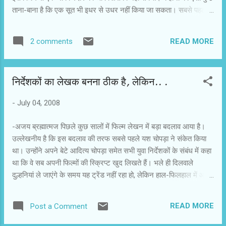
ताना-बाना है कि एक सूत भी इधर से उधर नहीं किया जा सकता। सबसे पहले
अब्बास टायरवाला लेखक के तौर पर बधाई के पात्र हैं। एयरपोर्ट पर ग्रुप के
सबसे प्रिय दोस्तों की अगवानी के लिए आए चंद दोस्त एक दोस्त की नई
READ MORE
2 comments
गर्लफ्रेंड को प्रभावित करने के लिए उनकी (जय और अदिति) कहानी सुनाना
आरंभ करते हैं। शुरू में प्रेम कहानी के नाम पर मुंह बिचका रही माला फिल्म के
अंत में जय और अदिति से यों मिलती है, जैसे वह उन्हें सालों से जानती है।
निर्देशकों का लेखक बनना ठीक है, लेकिन.. .
दर्शकों की स्थिति माला जैसी ही है। शुरू में आशंका होती है कि पता नहीं क्या
फिल्म होगी और अंत में हम सभी फिल्म के किरदारों के दोस्त बन जाते हैं। माना
-
July 04, 2008
जाता है कि हिंदी फिल्में लार्जर दैन लाइफ होती हैं, लेकिन जाने तू.. देख कर कहा
जा सकता है कि निर्देशक समझदार और संवेदनशील हो तो फिल्म सिमलर टू
-अजय ब्रह्मात्मज पिछले कुछ सालों में फिल्म लेखन में बड़ा बदलाव आया है।
लाइफ...
उल्लेखनीय है कि इस बदलाव की तरफ सबसे पहले यश चोपड़ा ने संकेत किया
था। उन्होंने अपने बेटे आदित्य चोपड़ा समेत सभी युवा निर्देशकों के संबंध में कहा
था कि वे सब अपनी फिल्मों की स्क्रिप्ट खुद लिखते हैं। भले ही दिलवाले
दुल्हनियां ले जाएंगे के समय यह ट्रेंड नहीं रहा हो, लेकिन हाल-फिलहाल में आए
अधिकांश युवा निर्देशकों ने अपनी फिल्में खुद लिखीं और उन युवा निर्देशकों ने
किसी और की कहानी ली, तो पटकथा और संवाद स्वयं लिखे। इस संदर्भ में हिंदी
READ MORE
Post a Comment
फिल्मों के एक वरिष्ठ लेखक की टिप्पणी रोचक है। उनकी राय में फिल्म लेखक-
निर्देशक और निर्माता की भागीदारी पहले भी रहती थी, लेकिन वे कथा, पटकथा