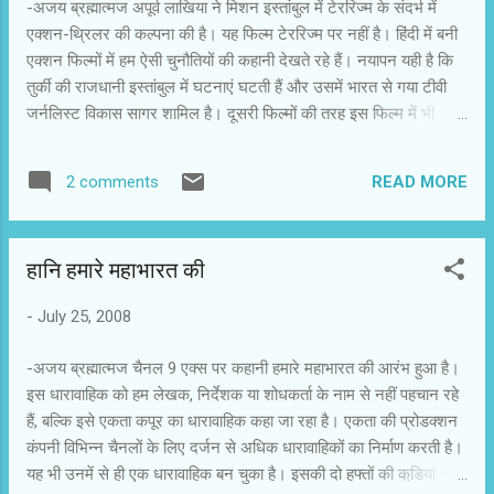
-अजय ब्रह्मात्मज अपूर्व लाखिया ने मिशन इस्तांबुल में टेररिज्म के संदर्भ में
मशहूर फिल्म स्टार...
एक्शन-थ्रिलर की कल्पना की है। यह फिल्म टेररिज्म पर नहीं है। हिंदी में बनी
एक्शन फिल्मों में हम ऐसी चुनौतियों की कहानी देखते रहे हैं। नयापन यही है कि
तुर्की की राजधानी इस्तांबुल में घटनाएं घटती हैं और उसमें भारत से गया टीवी
जर्नलिस्ट विकास सागर शामिल है। दूसरी फिल्मों की तरह इस फिल्म में भी
लाजिक वगैरह न खोजें। बस एक्शन के रोमांच का अनुभव करें। विकास सागर
देश के तेज-तर्रार और एक लोकप्रिय चैनल के स्टार रिपोर्टर हैं। वह एंकरिंग भी
READ MORE
2 comments
कर लेते हंै। अपने काम में मशगूल रहने के कारण विकास बीवी अंजलि को
ज्यादा समय नहीं दे पाते। बीवी भी जर्नलिस्ट है, लेकिन वह इसी वजह से तलाक
लेना चाहती है। मालूम नहीं, हमारे फिल्मकार कामकाजी दंपतियों के बीच तालमेल
हानि हमारे महाभारत की
बिठाना कब सीखेंगे? बहरहाल, विकास तुर्की के अल जोहरा चैनल का आफर
स्वीकार करता है और इस्तांबुल पहुंच जाता है। वहां उसकी मुलाकात गजनी और
-
July 25, 2008
अल ओवाइस से होती है। टेररिज्म की गतिविधियों के कवरेज के दौरान उसे
अपने चैनल के कार्याकलाप पर शक होता है। उसके शक को रिजवान खान
-अजय ब्रह्मात्मज चैनल 9 एक्स पर कहानी हमारे महाभारत की आरंभ हुआ है।
पुख्ता कर देता है। वह...
इस धारावाहिक को हम लेखक, निर्देशक या शोधकर्ता के नाम से नहीं पहचान रहे
हैं, बल्कि इसे एकता कपूर का धारावाहिक कहा जा रहा है। एकता की प्रोडक्शन
कंपनी विभिन्न चैनलों के लिए दर्जन से अधिक धारावाहिकों का निर्माण करती है।
यह भी उनमें से ही एक धारावाहिक बन चुका है। इसकी दो हफ्तों की कडि़यां देख