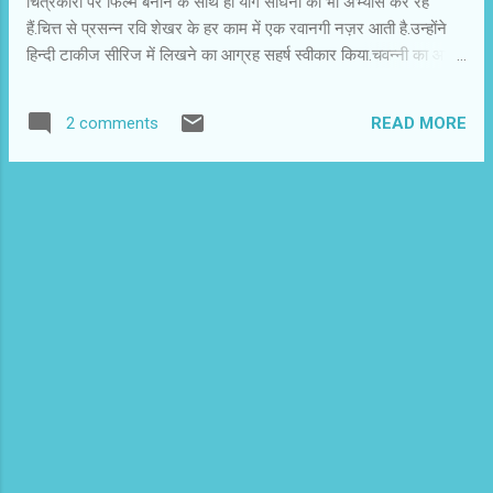
चित्रकारों पर फिल्में बनाने के साथ ही योग साधना का भी अभ्यास कर रहे
हैं.चित्त से प्रसन्न रवि शेखर के हर काम में एक रवानगी नज़र आती है.उन्होंने
हिन्दी टाकीज सीरिज में लिखने का आग्रह सहर्ष स्वीकार किया.चवन्नी का आप
सभी से आग्रह है की इस सीरिज को आगे बढायें। प्रिय चवन्नी, एसएमएस और
ईमेल के इस जमाने में बरसों बाद ये लाइनें सफेद कागज पर लिखने बैठा हूं।
READ MORE
2 comments
संभाल कर रखना। तुमने बनारस के उन दिनों को याद करने की बात की है जब
मैं हिंदी सिनेमा के चक्कर में आया था। और मुझे लगता है था कि मैं सब भूल गया
हूं। यादों से बचना कहां मुमकिन हो पाता है - चाहे भले आपके पास समय का
अभाव सा हो। सन् 1974 की गर्मियों के दिन थे। जब दसवीं का इम्तहान दे कर
हम खाली हुए थे। तभी से हिंदी सिनेमा का प्रेम बैठ चुका था। राजेश खन्ना का
जमाना था। परीक्षा के बीच में उन दिनों फिल्में देखना आम नहीं था। तभी हमने
बनारस के 'साजन' सिनेमा हाल में 'आ...