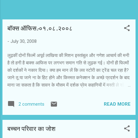
बॉक्स ऑफिस:०१.०८.२००८
-
July 30, 2008
लुढ़कीं दोनों फिल्में अपूर्व लाखिया की मिशन इस्तांबुल और गणेश आचार्य की मनी
है तो हनी है बाक्स आफिस पर लगभग समान गति से लुढ़क गई। दोनों ही फिल्मों
को दर्शकों ने नकार दिया। क्या हम मान लें कि लव स्टोरी का ट्रेंड चल रहा है?
जाने तू या जाने ना के हिट होने और किस्मत कनेक्शन के अच्छे प्रदर्शन के बाद
माना जा सकता है कि सावन के मौसम में दर्शक प्रेम कहानियों में मस्ती ले रहे
हैं। एक्शन फिल्म मिशन इस्तांबुल का रोमांच और कॉमेडी फिल्म मनी है तो हनी है
की गुदगुदी उन्हें नहीं बांध सकी। उम्मीद की जा रही थी कि मिशन इस्तांबुल को
READ MORE
2 comments
छोटे शहरों और सिंगल स्क्रीन सिनेमाघरों में पर्याप्त दर्शक मिलेंगे। फिल्म
देखकर निकले दर्शकों ने दोस्तों और परिचितों से फिल्म देखने की सिफारिश नहीं
की। यही हाल मनी है तो हनी है का रहा। गोविंदा सहित छह कलाकारों की
बच्चन परिवार का जोश
मौजूदगी के बावजूद दर्शकों को हंसने के ज्यादा अवसर नहीं मिले। केवल मनोज
बाजपेयी इस डूबती साधारण फिल्म में तिनके का सहारा बने रहे। फिल्म के निर्माता