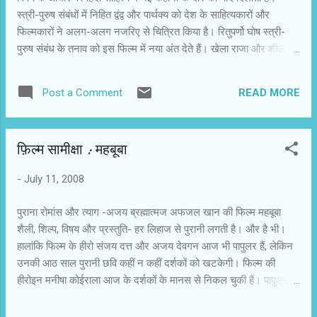
स्त्री-पुरुष संबंधों में निहित द्वंद्व और पार्थक्य को देश के साहित्यकारों और
फिल्मकारों ने अलग-अलग नजरिए से चित्रित किया है। रितुपर्णो घोष स्त्री-
पुरुष संबंध के तनाव को इस फिल्म में नया अंत देते हैं। खेला राजा और शीला की
कहानी है। राजा फिल्ममेकर है। वह अपनी फिल्म के लिए किसी प्रकार का
समझौता नहीं करना चाहता। राजा फिल्म बनाने के सपने में इस कदर लिप्त और
READ MORE
Post a Comment
व्यस्त रहता है कि वह शीला के लिए पर्याप्त समय नहीं निकाल पाता। शीला की
सोच गृहिणी की है। वह राजा को गृहस्थी की चिंताओं में भी देखना चाहती है।
स्थिति यह आती है कि दोनों अलग हो जाते हैं। राजा अपनी फिल्म में डूब जाता
फ़िल्म सामीक्षा : महबूबा
है। उधर शीला अपने एकाकीपन से त्रस्त होकर राजा के पास अलगाव के
कागजात भिजवा देती है। रितुपर्णो घोष ने ऐसे विषयों पर 15-20 साल पहले बन
-
July 11, 2008
रही फिल्मों की तरह कथित नारीवाद का नारा नहीं लगाया है और न पुरुष को
उसके सपनों के लिए दुत्कारा है। फिल्म के अंत में राजा और शीला एक साथ
पुराना रोमांस और त्याग -अजय ब्रह्मात्मज अफजल खान की फिल्म महबूबा
रहने का फैसला करते हैं औ...
शैली, शिल्प, विषय और प्रस्तुति- हर लिहाज से पुरानी लगती है। और है भी।
हालांकि फिल्म के हीरो संजय दत्त और अजय देवगन आज भी पापुलर हैं, लेकिन
उनकी आठ साल पुरानी छवि कहीं न कहीं दर्शकों को खटकेगी। फिल्म की
हीरोइन मनीषा कोईराला आज के दर्शकों के मानस से निकल चुकी हैं। पापुलर
किस्म की फिल्मों के लिए उनका टटका होना जरूरी है। फिल्म बासी हो चुकी हो
तो उसका आनंद कम हो जाता है। फिल्म की कहानी वर्षा उर्फ पायल (मनीषा