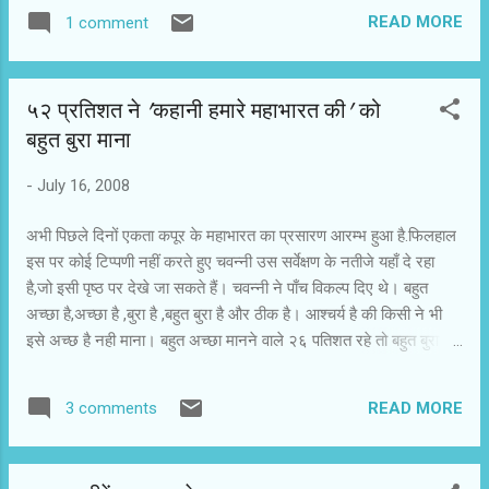
ऐसी संवदेनशील फिल्मों के सीमित दर्शक होते हैं। खेला से उम्मीद भी नहीं थी कि
READ MORE
1 comment
उसके लिए दर्शकों की भीड़ उमड़ेगी। पहले की फिल्मों में लव स्टोरी 2050 के
दर्शक नहीं बढ़े। फिल्म के प्रति समीक्षकों और आम दर्शकों की प्रतिक्रिया
लगभग एक सी होने के कारण इस फिल्म का आरंभिक उफान पहले ही हफ्ते में
५२ प्रतिशत ने 'कहानी हमारे महाभारत की' को
उतर गया। हैरी बावेजा इस महत्वाकांक्षी फिल्म में असफल रहे। दूसरी तरफ
बहुत बुरा माना
जाने तू या जाने ना तेजी से बड़ी हिट होने की तरफ बढ़ रही है। माना जा रहा है
कि वह इस साल की अभी तक सबसे बड़ी हिट हो जाएगी। महानगरों, प्रादेशिक
-
July 16, 2008
राजधनियों, शहरों और छोटे शहरों तक में इस फिल्म को दर्शक मिल रहे हैं। लंबे
समय बाद बाक्...
अभी पिछले दिनों एकता कपूर के महाभारत का प्रसारण आरम्भ हुआ है.फिलहाल
इस पर कोई टिप्पणी नहीं करते हुए चवन्नी उस सर्वेक्षण के नतीजे यहाँ दे रहा
है,जो इसी पृष्ठ पर देखे जा सकते हैं। चवन्नी ने पाँच विकल्प दिए थे। बहुत
अच्छा है,अच्छा है ,बुरा है ,बहुत बुरा है और ठीक है। आश्चर्य है की किसी ने भी
इसे अच्छ है नही माना। बहुत अच्छा मानने वाले २६ पतिशत रहे तो बहुत बुरा
मानने वालों का प्रतशत उनसे दोगुना ५२ प्रतिशत रहा। ठीक है और बुरा है
मानने वालों का प्रतिशत बराबर रहा.दोनों ही विकल्पों में १०-१० प्रतिशत मत
READ MORE
3 comments
पड़े। अब आप की बारी है.आप बताएं कि यह धारावाहिक आप को कैसा लगा?