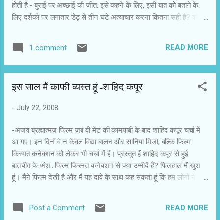
होती है - बुराई पर अच्छाई की जीत. इसे कहने के लिए, इसी बात को बताने के
लिए दर्शकों पर लगातार डेढ़ से तीन घंटे अत्याचार करना कितना सही है? कोई
फ़िल्म कितना ही अच्छा बन जाए, गीत संगीत, दृश्य और भावप्रण अभिनय से सज
जाए, परंतु फ़िल्म की लंबाई दर्शकों को पहलू बदलने को, बीच-बीच में जम्हाई लेने
READ MORE
1 comment
को मजबूर कर ही देती है. ऐसे में, एक घिसी पिटी कहानी पर बनाई गई एक छोटी
सी त्रिआयामी एनीमेशन फिल्म – बिग बक बन्नी देखना कई मामलों में सुकून
दायक है. वैसे यह फिल्म कई मामलों में बेजोड़ भी है. इसे ब्लेंडर नाम के एक मुफ़्त
इस साल मैं काफी व्यस्त हूं-शाहिद कपूर
स्रोत अनुप्रयोग की सहायता से तैयार किया गया है. इस फिल्म को क्रिएटिव
कॉमन्स लाइसेंस के तहत जारी किया गया है जिसे हर कोई मुफ़्त में देख सकता है
-
July 22, 2008
व लोगों में वितरित कर सकता है. यानी आपको इसे देखने के लिए इसे खरीदने की
आवश्यकता नहीं. फ़िल्म का तकनीकी पक्ष तो शानदार ह...
-अजय ब्रह्मात्मज फिल्म जब वी मेट की कामयाबी के बाद शाहिद कपूर चर्चा में
आ गए। इन दिनों वे न केवल विद्या बालन और सानिया मिर्जा, बल्कि फिल्म
किस्मत कनेक्शन को लेकर भी चर्चा में हैं। प्रस्तुत हैं शाहिद कपूर से हुई
बातचीत के अंश.. फिल्म किस्मत कनेक्शन से क्या उम्मीदें हैं? फिलहाल मैं खुश
हूं। मैंने फिल्म देखी है और मैं यह दावे के साथ कह सकता हूं कि हम लोगों ने
जिस रूप में इस फिल्म के बारे में सोचा था, फिल्म बिल्कुल वैसी ही बनी है। इस
खुशी के साथ दर्शकों के रिऐक्शन के बारे में जानने की उत्सुकता है। अंतिम
READ MORE
Post a Comment
फैसला तो वही करेंगे! यह फिल्म रोमांटिक कॉमेडी है। उम्मीद है, लोग फिल्म को