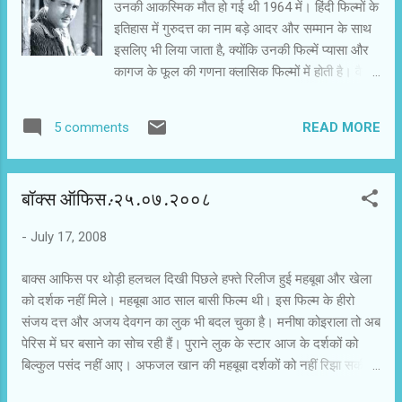
उनकी आकस्मिक मौत हो गई थी 1964 में। हिंदी फिल्मों के
इतिहास में गुरुदत्त का नाम बड़े आदर और सम्मान के साथ
इसलिए भी लिया जाता है, क्योंकि उनकी फिल्में प्यासा और
कागज के फूल की गणना क्लासिक फिल्मों में होती है। वैसे,
उनकी अन्य फिल्मों का भी अपना महत्व है। युवा फिल्मकार
श्रीराम राघवन उनकी थ्रिलर फिल्मों से बहुत प्रभावित हैं,
READ MORE
5 comments
तो संजय लीला भंसाली को गुरुदत्त का अवसाद पसंद है।
माना जाता है कि गानों के पिक्चराइजेशन में गुरुदत्त
सिद्धहस्त थे। इतनी सारी खूबियों के धनी गुरुदत्त निजी
बॉक्स ऑफिस:२५.०७.२००८
जिंदगी में एकाकी और दुखी रहे। दरअसल, पत्नी गीता दत्त
से उनकी नहीं निभी। वहीदा रहमान के प्रति अपने प्यार को
-
July 17, 2008
वे कोई परिणति नहीं दे सके। उनके जीवन के इन पहलुओं
पर कम लिखा गया है। कायदे से उनकी फिल्मों की
बाक्स आफिस पर थोड़ी हलचल दिखी पिछले हफ्ते रिलीज हुई महबूबा और खेला
विशेषताओं पर भी पर्याप्त चर्चा हिंदी फिल्मों के दर्शकों के बीच
को दर्शक नहीं मिले। महबूबा आठ साल बासी फिल्म थी। इस फिल्म के हीरो
नहीं मिलती है। हमने मान लिया है कि वे महान फिल्मकार
संजय दत्त और अजय देवगन का लुक भी बदल चुका है। मनीषा कोइराला तो अब
थे। हमने उनकी मूर्ति बना दी है और लेखों, बयानों और
पेरिस में घर बसाने का सोच रही हैं। पुराने लुक के स्टार आज के दर्शकों को
टिप्पणियों में उनका नामोल्लेख कर ही इस फिल्मकार को
बिल्कुल पसंद नहीं आए। अफजल खान की महबूबा दर्शकों को नहीं रिझा सकी।
दर्शकों से जोड़ने की कोशिश की इतिश्री समझ लेते हैं।...
रितुपर्णो घोष की बांग्ला फिल्म खेला हिंदी में डब की गई थी। स्त्री-पुरुष संबंध की