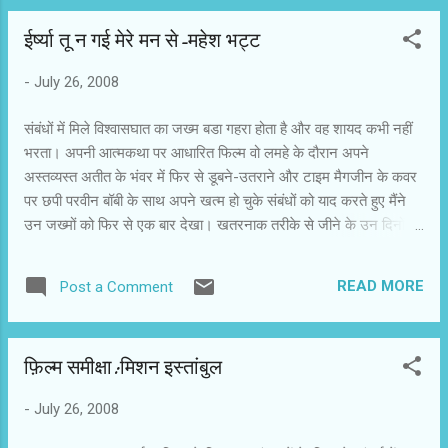
ईर्ष्या तू न गई मेरे मन से-महेश भट्ट
-
July 26, 2008
संबंधों में मिले विश्वासघात का जख्म बडा गहरा होता है और वह शायद कभी नहीं
भरता। अपनी आत्मकथा पर आधारित फिल्म वो लमहे के दौरान अपने
अस्तव्यस्त अतीत के भंवर में फिर से डूबने-उतराने और टाइम मैगजीन के कवर
पर छपी परवीन बॉबी के साथ अपने खत्म हो चुके संबंधों को याद करते हुए मैंने
उन जख्मों को फिर से एक बार देखा। खतरनाक तरीके से जीने के उन दिनों में
हम लोग जोनाथन लिविंग स्टोन सीगल को पढते थे, जॉन लेनन को सुनते थे और
मुक्त प्रेम की बातें करते थे। मैं परवीन बॉबी के साथ रहता था और रजनीश का
READ MORE
Post a Comment
शिष्य भी था, उनके संप्रदाय का संन्यासी। स्वच्छंद प्रेम में ईष्या के बीज हम
मर्जी से उनके संप्रदाय में शामिल हुए थे। हमें बताया गया था कि स्वच्छंद जीवन
जीने से ही प्रबोधन होता है। हम इस भ्रम में जीते थे कि नशे की आड लेकर
फ़िल्म समीक्षा:मिशन इस्तांबुल
और उन्मुक्त संबंध निभाकर निर्वाण प्राप्त किया जा सकता है, समाधि की स्थिति
प्राप्त की जा सकती है। हर बंधन से मुक्ति मिल जाती है। ऐसी ही कई बातें हम
-
July 26, 2008
सोचा करते थे..। एक शाम मैं साधना में लीन था, तभी एक ब्लैंक कॉल आया।
दूसरी तरफ की चुप्पी ने सब कुछ कह दिया। मैं समझ गया कि फोन पर वही