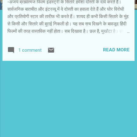
-अजय ब्रह्मात्मज फिल्म इंडस्ट्री के सितारे हमेशा दोस्ती के दावे करते हैं।
सार्वजनिक बातचीत और इंटरव्यू में वे दोस्ती का हवाला देते हैं और घोर विरोधी
और प्रतियोगी स्टार की तारीफ भी करते हैं। शायद ही कभी किसी सितारे के मुंह
से किसी और सितारे की बुराई निकली हो। यह सब सच दिखने के बावजूद हिंदी
फिल्मों की तरह वास्तविक नहीं होता। सब दिखावा है। छल है, मुखौटा है। हाल
ही में कैटरीना कैफ के जन्मदिन पार्टी में सलमान खान और शाहरुख खान के
बीच हुई तू-तू मैं-मैं राष्ट्रीय खबर बन गई। अलग-अलग कोणों और संबंधित
READ MORE
1 comment
सितारों के दृष्टिकोण से विस्तार में बताया जा रहा है कि उस रात क्या-क्या हुआ?
सलमान और शाहरुख के बीच मेल कराने की कोशिश में लगे आमिर खान और
संजय दत्त के बारे में भी लिखा जा रहा है। यह भी संकेत दिया जा रहा है कि
फिल्म इंडस्ट्री इस मुद्दे को लेकर खेमों में बंट गई है, लोग अपनी-अपनी वफादारी
घोषित कर रहे हैं। इस घोषणा की गहराई में जाएं, तो पाएंगे कि सभी अपने स्वार्थ
से प्रेरित हैं। कोई मुद्दे की तह में नहीं जाना चाहता! तह में जाने पर खलबली की
जानकारी मिलती है। सतह पर सब कुछ स्थिर और शांत नजर आता है।
दिखत...