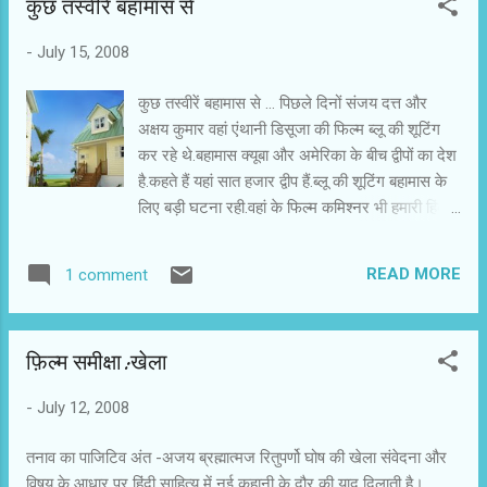
कुछ तस्वीरें बहामास से
-
July 15, 2008
कुछ तस्वीरें बहामास से ... पिछले दिनों संजय दत्त और
अक्षय कुमार वहां एंथानी डिसूजा की फिल्म ब्लू की शूटिंग
कर रहे थे.बहामास क्यूबा और अमेरिका के बीच द्वीपों का देश
है.कहते हैं यहां सात हजार द्वीप हैं.ब्लू की शूटिंग बहामास के
लिए बड़ी घटना रही.वहां के फिल्म कमिश्नर भी हमारी हिंदी
फिल्मों के स्टारों से मिलने आए.आप स्वयं वहां की खूबसूरती
देखें.
READ MORE
1 comment
फ़िल्म समीक्षा:खेला
-
July 12, 2008
तनाव का पाजिटिव अंत -अजय ब्रह्मात्मज रितुपर्णो घोष की खेला संवेदना और
विषय के आधार पर हिंदी साहित्य में नई कहानी के दौर की याद दिलाती है।