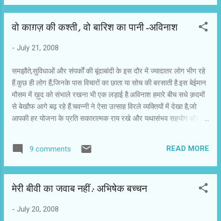
पसंद करेंगे। अजीज मिर्जा के साथ काम करने का अनुभव कैसा रहा? शुरू में
थोड़ी उलझन थी। हालांकि मुझे यही लगता था कि मैं 27 साल का हूं और अजीज
वो काग़ज़ की कश्‍ती, वो बारिश का पानी-अविनाश
अंकल साठ से ज्यादा के हैं। हमारा कनेक्शन मालूम नहीं कैसा होगा! लेकिन मैं
चकित हुआ कि वे इंडस्ट्री के युवा निर्देशकों से ज्यादा रिलैक्स और यंग हैं।
-
July 21, 2008
दरअसल, अजीज अंकल ऐक्टर के प्रिय डायरेक्टर हैं। क्या खासियत है इस
फिल्म में? अजीज अंकल की फिल्मों की यही खूबी है कि वे सच्चाई के आसपास
समझौते,सुविधाओं और संपर्कों की बूंदाबांदी के इस दौर में ज्यादातर लोग भीग रहे
हो...
हैं.कुछ ही लोग हैं,जिनके पास विचारों का छाता या सोच की बरसाती है.इस बेईमान
मौसम में ख़ुद को संभाले रखना भी एक लड़ाई है.अविनाश हमारे बीच सधे क़दमों
से बेखौफ आगे बढ़ रहे हैं.चवन्नी ने ऐसा उत्साह विरले व्यक्तियों में देखा है,जो
आपकी हर योजना के प्रति सकारात्मक राय रखे और यथासंभव सहयोग और
साथ के लिए तैयार रहे.चवन्नी ने सिनेमा को लेकर कुछ अलग किस्म के लेखों के
बारे में सोचा और दोस्तों से ज़िक्र किया.सबसे पहला लेख अविनाश ने
READ MORE
9 comments
भेजा.चवन्नी उसे यहाँ प्रकाशित कर रहा है.इच्छा है कि इस सीरिज़ के अंतर्गत
हम सिनेमा से निजी संबंधों को समझें और उन अनुभवों को बांटे ,जिनसे हमें सिने
संस्कार मिला.चवन्नी का आग्रह होगा कि आप भी अपने अनुभव भेजें.इसे
मेरी बीवी का जवाब नहीं: अभिषेक बच्चन
फिलहाल हिन्दी टाकीज नाम दिया जा रहा है। वो काग़ज़ की कश्‍ती, वो बारिश का
पानी अविनाश नौजवानी में एक अजीब सी गुन-धुन होती है। आप आवारा हैं और
-
July 20, 2008
मां-बाप का आप पर बस नहीं, तो आप या तो कुछ नहीं बनना चाहते या सब कुछ