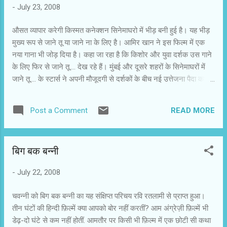
-
July 23, 2008
औसत व्यापार करेगी किस्मत कनेक्शन सिनेमाघरो में भीड़ बनी हुई है। यह भीड़
मुख्य रूप से जाने तू या जाने ना के लिए है। आमिर खान ने इस फिल्म में एक
नया गाना भी जोड़ दिया है। कहा जा रहा है कि किशोर और युवा दर्शक उस गाने
के लिए फिर से जाने तू.... देख रहे हैं। मुंबई और दूसरे शहरों के सिनेमाघरों में
जाने तू.... के स्टार्स ने अपनी मौजूदगी से दर्शकों के बीच नई उत्तेजना पैदा कर दी
है। पिछले हफ्ते रिलीज फिल्मों में किस्मत कनेक्शन की ओपनिंग अच्छी रही।
शाहिद कपूर-विद्या बालन की इस फिल्म पर दर्शकों की मिश्रित प्रतिक्रिया है।
READ MORE
Post a Comment
किस्मत कनेक्शन को जाने तू.... की सफलता का फायदा मिला है। सिनेमाघरों में
पहुंचे दर्शक इसे भी देख रहे हैं। हालांकि सोमवार से थोड़ी गिरावट आई है, लेकिन
माना जा रहा है कि किस्मत कनेक्शन औसत व्यापार कर लेगी। पीवीआर को
बिग बक बन्नी
अपनी तीसरी फिल्म कांट्रैक्ट से जबरदस्त झटका लगा है। आमिर खान
प्रोडक्शन के साथ आई उनकी तारे जमीन पर और जाने तू... ने अच्छा बिजनेस
-
July 22, 2008
किया। तीसरी फिल्म राम गोपाल वर्मा की कांट्रैक्ट दर्शकों को अपनी तरफ नहीं
खींच सकी। रामू की अंडरव‌र्ल्ड की फिल्मों की सफलता की संभावना फिलहाल
चवन्नी को बिग बक बन्नी का यह संक्षिप्त परिचय रवि रतलामी से प्राप्त हुआ।
नह...
तीन घंटों की हिन्दी फ़िल्में क्या आपको बोर नहीं करतीं? आम अंग्रेज़ी फ़िल्में भी
डेढ़-दो घंटे से कम नहीं होतीं. आमतौर पर किसी भी फ़िल्म में एक छोटी सी कथा