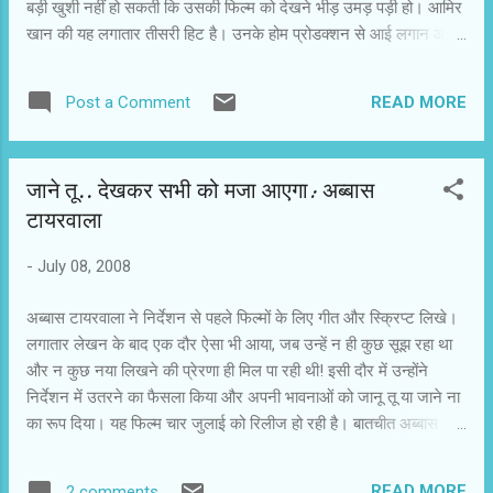
बड़ी खुशी नहीं हो सकती कि उसकी फिल्म को देखने भीड़ उमड़ पड़ी हो। आमिर
खान की यह लगातार तीसरी हिट है। उनके होम प्रोडक्शन से आई लगान और
तारे जमीन पर के बाद जाने तू या जाने ना की सफलता से ट्रेड सर्किल यकीन
करने लगा है कि आमिर खान दर्शकों की रुचि समझते हैं। जाने तू या जाने ना के
READ MORE
Post a Comment
दर्शकों में लगातार इजाफा हो रहा है। मुख्य रूप से किशोर और युवा दर्शकों के
बीच यह फिल्म पसंद की जा रही है। फिल्म में दोस्ती और प्यार का सरल एवं
आधुनिकअंदाज उन्हें अपने अनुकूल और आसपास का लग रहा है। यही कारण है
जाने तू.. देखकर सभी को मजा आएगा: अब्बास
कि कॉलेज के नए सत्र आरंभ होते ही नए दोस्तों का झुंड सिनेमाघरों की ओर
टायरवाला
रूख कर रहा है। जाने तू या जाने ना के साथ रिलीज हुई लव स्टोरी 2050 को
दर्शकों ने नापसंद कर दिया है। उन्हें न तो इस फिल्म की लव स्टोरी पसंद आई
-
July 08, 2008
और न 2050 का चित्रण। हालांकि फिल्म के निर्देशक हैरी बवेजा बयान दे रहे हैं
कि उनकी फिल्म को नुकसा...
अब्बास टायरवाला ने निर्देशन से पहले फिल्मों के लिए गीत और स्क्रिप्ट लिखे।
लगातार लेखन के बाद एक दौर ऐसा भी आया, जब उन्हें न ही कुछ सूझ रहा था
और न कुछ नया लिखने की प्रेरणा ही मिल पा रही थी! इसी दौर में उन्होंने
निर्देशन में उतरने का फैसला किया और अपनी भावनाओं को जानू तू या जाने ना
का रूप दिया। यह फिल्म चार जुलाई को रिलीज हो रही है। बातचीत अब्बास
टायरवाला से.. जाने तू या जाने ना नाम सुनते ही एक गीत की याद आती है। क्या
उस गीत से प्रेरित है यह फिल्म? बिल्कुल है। यह मेरा प्रिय गीत है। गौर करें, तो
READ MORE
2 comments