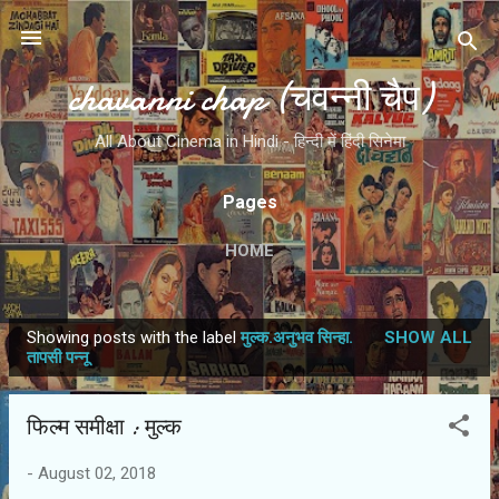
Skip to main content
chavanni chap (चवन्नी चैप)
All About Cinema in Hindi - हिन्दी में हिंदी सिनेमा
Pages
HOME
Showing posts with the label
मुल्क.अनुभव सिन्हा.
SHOW ALL
P
तापसी पन्नू
o
s
फिल्म समीक्षा : मुल्क
t
s
-
August 02, 2018