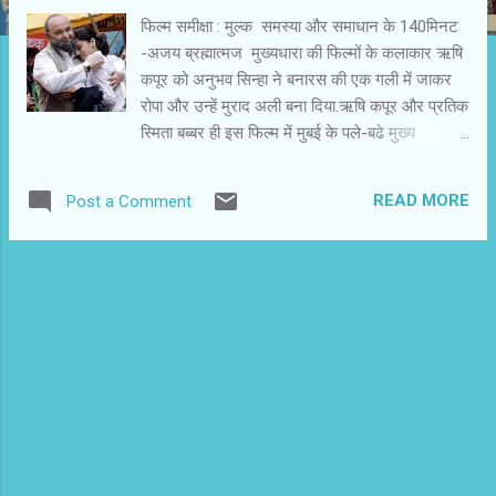
फिल्म समीक्षा : मुल्क समस्या और समाधान के 140मिनट
-अजय ब्रह्मात्मज मुख्यधारा की फिल्मों के कलाकार ऋषि
कपूर को अनुभव सिन्हा ने बनारस की एक गली में जाकर
रोपा और उन्हें मुराद अली बना दिया.ऋषि कपूर और प्रतिक
स्मिता बब्बर ही इस फिल्म में मुबई के पले-बढे मुख्य
कलाकार हैं.इन दोनों की तब्दीली की मुश्किलें हैं.दोनों ही
अपने किरदार को ओढ़ते हैं.खास कर प्रतीक शहीद जैसे
READ MORE
Post a Comment
प्रमुख किरदार को निभा नहीं पाते.उनका लहजा और
व्यवहार बनारस का तो बिल्कुल नहीं लगता.दिक्कतें ऋषि
कपूर के साथ भी हैं,लेकिन लुक,मेकअप ,संवाद और
किरदार पर फिल्म की टीम का पूरा ध्यान होने से वे मुराद
अली से लगते हैं.ऋषि कपूर का निजी लहजा उनके हर
किरदार पर हावी हो जाता है.अगर वे लेखक-निर्देशक की
मदद से उसे छोड़ने की कोशिश करते हैं तो उनके किरदार
की गति में व्यतिक्रम पड़ता है.वह 'मुल्क' में भी है. मनोज
पाहवा और ऋषि कपूर के साथ के दृश्यों को देख लें तो अंतर
पता चल जायेगा.मुख्य किरदारों को रहने दें.फिल्म के
सहयोगी किरदारों में आये उत्तर भारतीय कलाकारों को देखें