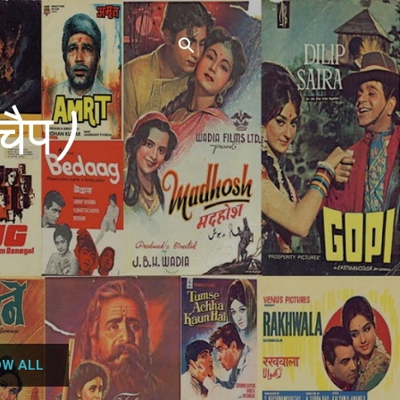
चैप)
W ALL