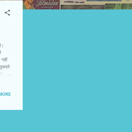
़ी।
ं
 नहीं
 मुकदमे
हन में
े
निया
MORE
 साथ
गर कोई
 हैं।
ि इन