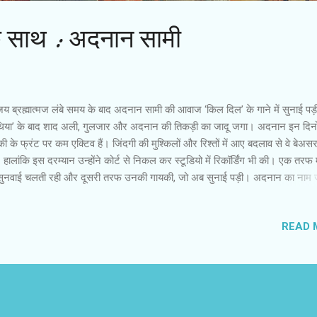
े साथ : अदनान सामी
 ब्रह्मात्मज लंबे समय के बाद अदनान सामी की आवाज ‘किल दिल’ के गाने में सुनाई पड
थिया’ के बाद शाद अली, गुलजार और अदनान की तिकड़ी का जादू जगा। अदनान इन दिनो
ी के फ्रंट पर कम एक्टिव हैं। जिंदगी की मुश्किलों और रिश्तों में आए बदलाव से वे बेअसर
 हालांकि इस दरम्यान उन्होंने कोर्ट से निकल कर स्टूडियो में रिकॉर्डिंग भी की। एक तरफ
सुनवाई चलती रही और दूसरी तरफ उनकी गायकी, जो अब सुनाई पड़ी। अदनान का नाम जे
 ही जो छवि कौंधती है, उससे वे काफी अलग हो गए हैं। उनका वजन कम हो गया है। अब व
 स्फूर्ति महसूस करते हैं। उन्होंने घर को नए तरीके से सजाया है और फिर से एक नई दु
READ 
हे हैं, जिसमें गीत-संगीत और म्यूजिकल इंस्ट्रूमेंट हैं। साथ नए जमाने के नए जमाने के
 मिलाकर चल रहे अदनान सामी को नए गैजेट और तरीकों से कोई दिक्कत नहीं होती, अ
तकार उन्हें ह्वाट्स ऐप पर धुन भेजता है तो वे उसे सुनकर अपनी गायकी का रियाज कर लेते
ार मोबाइल या फेसबुक के मैसेज के जरिए गीतों के बोल आ जाते हैं। अदनान मानते हैं क
की सुविधाओं से हमारी जि...