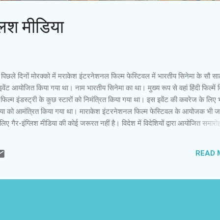
ग्लिश मीडिया
 पिछले दिनों मोरक्को में मराकेश इंटरनेशनल फिल्म फेस्टिवल में भारतीय सिनेमा के सौ स
वेंट आयोजित किया गया था। नाम भारतीय सिनेमा का था। मुख्य रूप से वहां हिंदी फिल्में
फिल्म इंडस्ट्री के कुछ स्टारों को निमंत्रित किया गया था। इस इवेंट की कवरेज के लिए 
िया को आमंत्रित किया गया था। माराकेश इंटरनेशनल फिल्म फेस्टिवल के आयोजक भी जान
े लिए गैर-इंग्लिश मीडिया की कोई जरूरत नहीं है। विदेश में विदेशियों द्वारा आयोजित समारो
ले की क्यों शिकायत करें? सभी जानते हैं कि भारत या अपने देश में सभी राष्ट्रभाषाओं औ
िति है? फिल्में हिंदी में बनती हैं। राजनीति हिंदी में की जाती है। सारा कंज्यूमर कारोबार हिंदी 
READ 
ी क्षेत्रों में कामकाज की भाषा इंग्लिश हो चुकी है। इंग्लिश को मिल रही प्राथमिकता से अ
ी जा रही हैं। यहां हम हिंदी फिल्मों की बात करें, तो हमें आए दिन इंग्लिश में बोलते स्टार टीवी