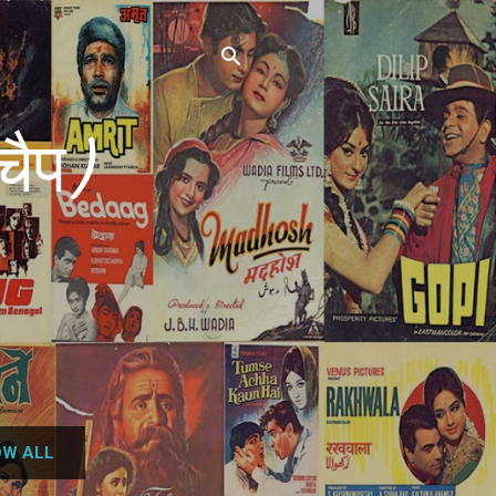
चैप)
W ALL