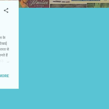
ाल के
 दिखाई
भारत से
ते हैं
ह के
र
में
MORE
नेक तरह
 में