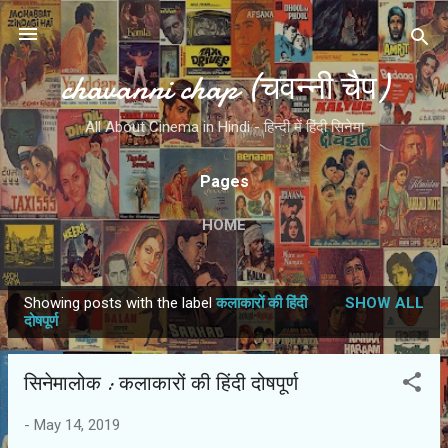
Skip to main content
chavanni chap (चवन्नी चैप)
All About Cinema in Hindi - हिन्दी में हिंदी सिनेमा
Pages
HOME
Showing posts with the label
कलाकारों की हिंदी
SHOW ALL
P
दोषपूर्ण
o
s
सिनेमालोक : कलाकारों की हिंदी दोषपूर्ण
t
s
-
May 14, 2019