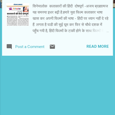
सिनेमालोक कलाकारों की हिंदी दोषपूर्ण -अजय ब्रह्मात्मज
यह समस्या इधर बढ़ी है.हमारे युवा फिल्म कलाकार भाषा
खास कर अपनी फिल्मों की भाषा - हिंदी पर ध्यान नहीं दे रहे
हैं. लगता है घडी की सुई घूम कर फिर से चौथे दशक में
पहुँच गयी है, हिंदी फिल्मों के टाकी होने के साथ फिल्मों में
आये कलाकार ढंग से हिंदी नहीं बोल पाते थे.पारसी और
कैथोलिक समुदाय से आये इन कलाकारों के परिवेश और
READ MORE
Post a Comment
परिवार की भाषा पारसी और अंग्रेजी रहती थी,इसलिए उन्हें
हिंदी बोलने में दिक्कत होती थी.तब उनके लिए भाषा के
शिक्षक रखे जाते थे,उनका उच्चारण ठीक किया जाता
था.सेट पर शूटिंग के समय और तैयारी के लिए हिंदी-उर्दू के
प्रशिक्षक रखे जाते थे.पूरा ख्याल रखा जाता था.फिर भी
चूक हो जाती थी तो फिल्म समीक्षक उनकी हिंदी पर अलग
से टिपण्णी करते थे.80 सालों के बाद हम फिर से वैसे ही
हालात में पहुंच रहे हैं. ताज़ा उदहारण है ‘स्टूडेंट ऑफ़ द ईयर
2’. इस फिल्म में टाइगर श्रॉफ मुख्य भूमिका में हैं.उनके
साथ तारा सुतारिया और अनन्या पांडे दो नयी हीरोइनें हैं. यह
दोनों की लौन्चिंग फिल्म है.इस फिल्म को देखते हुए गहरा