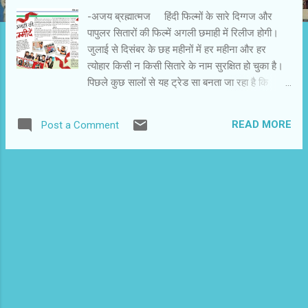
-अजय ब्रह्मात्मज हिंदी फिल्मों के सारे दिग्गज और
पापुलर सितारों की फिल्में अगली छमाही में रिलीज होगी।
जुलाई से दिसंबर के छह महीनों में हर महीना और हर
त्योहार किसी न किसी सितारे के नाम सुरक्षित हो चुका है।
पिछले कुछ सालों से यह ट्रेड सा बनता जा रहा है कि
पापुलर स्टार अपनी फिल्में साल के उत्तरार्द्ध में लेकर आते
हैं। ईद पर सलमान खान, दीवाली पर शाहरुख खान और
READ MORE
Post a Comment
क्रिसमस पर आमिर खान ने अपनी फिल्मों की रिलीज
सुनिश्चित कर ली है। इनकी फिल्मों के एक हफ्ते पहले से
एक हफ्ते बाद तक कोई भी फिल्म टक्कर में नहीं आती। वैसे
इस बार रिलीज की तारीखों की मारामारी से कुछ फिल्में
आगे-पीछे रिलीज होंगी। खानत्रयी के अलावा अक्षय कुमार,
अजय देवगन, रितिक रोशन और सैफ अली खान की भी
फिल्में रहेंगी। इनके अलावा नए सितारे रणवीर सिंह और
रणबीर कपूर भी जोर आजमाईश करेंगे। रणबीर कपूर की
तो फिल्में अगली छमाही में रिलीज होंगी। 1. पीके -
राजकुमार हिरानी की ‘पीके’ पर सभी की निगाहें टिकी हैं।
‘3 इडियट’ की जबरदस्त कामयाबी के राजकुमार हिरानी