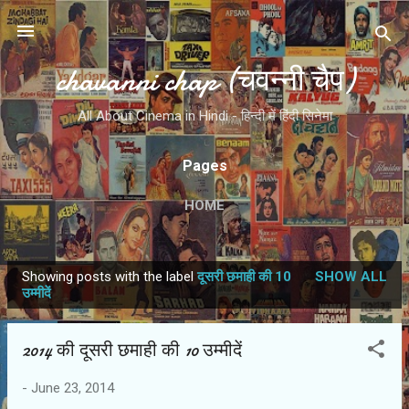
Skip to main content
chavanni chap (चवन्नी चैप)
All About Cinema in Hindi - हिन्दी में हिंदी सिनेमा
Pages
HOME
Showing posts with the label
दूसरी छमाही की 10
SHOW ALL
P
उम्‍मीदें
o
s
2014 की दूसरी छमाही की 10 उम्‍मीदें
t
s
-
June 23, 2014