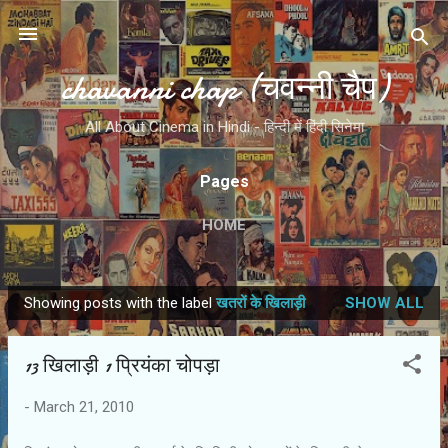
Skip to main content
chavanni chap (चवन्नी चैप)
All About Cinema in Hindi - हिन्दी में हिंदी सिनेमा
Pages
HOME
Showing posts with the label
खतरों के खिलाड़ी
SHOW ALL
P
o
13 खिलाड़ी 1 प्रियंका चोपड़ा
s
t
-
March 21, 2010
s