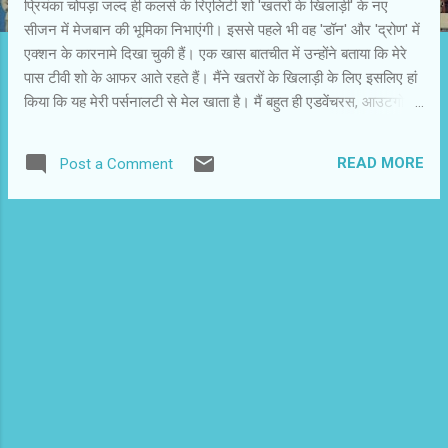
प्रियंका चोपड़ा जल्द ही कलर्स के रिएलिटी शो 'खतरों के खिलाड़ी' के नए
सीजन में मेजबान की भूमिका निभाएंगी। इससे पहले भी वह 'डॉन' और 'द्रोण' में
एक्शन के कारनामे दिखा चुकी हैं। एक खास बातचीत में उन्होंने बताया कि मेरे
पास टीवी शो के आफर आते रहते हैं। मैंने खतरों के खिलाड़ी के लिए इसलिए हां
किया कि यह मेरी पर्सनालटी से मेल खाता है। मैं बहुत ही एडवेंचरस, आउटगोइंग
और स्पोर्टी हूं। मुझे लगा कि इस शो को मैं अच्छी तरह कर सकती हूं। प्रियंका
मानती हैं कि अक्षय कुमार पिछले दो सीजन में इसे एक ऊंचाई पर ले जा चुके थे।
READ MORE
Post a Comment
मुझे सिर्फ उसे आगे लेकर जाना है। प्रियंका बताती हैं कि मैं अभी 'डॉन-2' की
तैयारी कर रही हूं। उसमें भी काफी एक्शन है। फिल्मों के एक्शन एसपीरिएंस मेरे
काम आएंगे। इस शो के लिए मुझे थोड़ी ट्रेनिंग लेनी होगी और ज्यादा फिट होना
होगा। इस बार शो को रोमांचक बनाने के लिए प्रतियोगियों के रूप में 13 भारतीय
और इंटरनेशनल क्रिकेट खिलाड़ी चुने जाएंगे। चूंकि सारे प्रतियोगी पुरूष हैं,
इसलिए खतरों का लेवल ऊंचा रहेगा। कुछ स्टंट तो मैं खुद भी करूंगी ताकि
प्रतियोगियों को प्रोत्साहन...