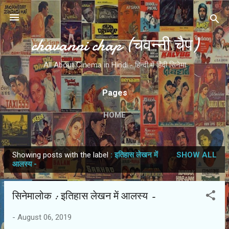
Skip to main content
chavanni chap (चवन्नी चैप)
All About Cinema in Hindi - हिन्दी में हिंदी सिनेमा
Pages
HOME
Showing posts with the label
: इतिहास लेखन में
SHOW ALL
P
आलस्य -
o
s
सिनेमालोक : इतिहास लेखन में आलस्य -
t
s
-
August 06, 2019