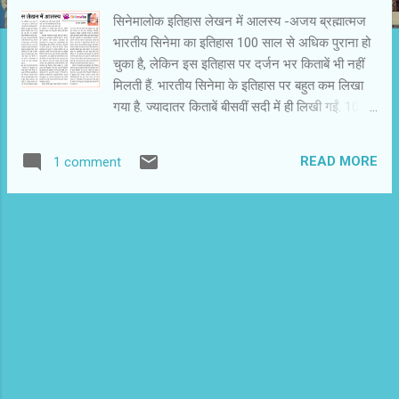
सिनेमालोक इतिहास लेखन में आलस्य -अजय ब्रह्मात्मज
भारतीय सिनेमा का इतिहास 100 साल से अधिक पुराना हो
चुका है, लेकिन इस इतिहास पर दर्जन भर किताबें भी नहीं
मिलती हैं. भारतीय सिनेमा के इतिहास पर बहुत कम लिखा
गया है. ज्यादातर किताबें बीसवीं सदी में ही लिखी गईं. 100
साल पूरे होने पर शताब्दी समरोह के तहत भारतीय सिनेमा
के बारे में पत्र-पत्रिकाओं में खूब लिखा गया. लगभग हर
READ MORE
1 comment
फिल्मी और गैर फिल्मी संस्था और संगठन में 100 सालों के
भारतीय सिनेमा का बखान हुआ. सभी अपनी सीमित
जानकारी से गुणगान करते रहे. आज भी गौरव गाथाएं
प्रकाशित होती हैं. अतीत की तारीफ और वर्तमान की
आलोचना/भर्त्सना होती रहती है. कहा जाता है कि सिनेमा के
हर क्षेत्र में क्षरण हुआ है. दरअसल, समाज में हमेशा कुछ
लोग अतीतजीबी होते हैं और देखा गया है कि वे वाचाल और
सक्रिय भी रहते हैं. उन्हें वर्तमान से शिकायत रहती है.
उनका भी ध्यान इतिहास लेखन की और नहीं रहता.
अतीतगान से निकल के जरा सोचें और देखें तो हम पाएंगे कि
सिनेमा के इतिहास के दस्तावेजीकरण का काम हमने नहीं