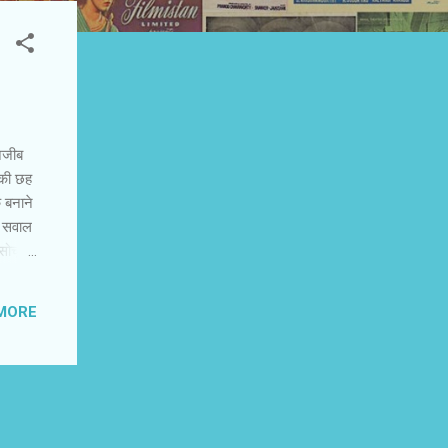
 अजीब
 की छह
क बनाने
े सवाल
सोचूं या
हा है।
है कि
MORE
 पाएं।
े अंदर