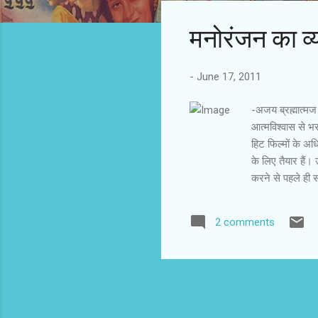
s
मनोरंजन का व
t
s
-
June 17, 2011
-अजय ब्रह्मात्‍म
आत्मविश्वास से भर
हिट फिल्मों के अध
के लिए तैयार हैं।
करने से पहले ही सवा
करूं? ट्रेंड सा ब
मनोरंजन का यह व्य
2 comments
इन फिल्मों की क्व
भविष्य के दर्शको
फिल्म ने कितना व्