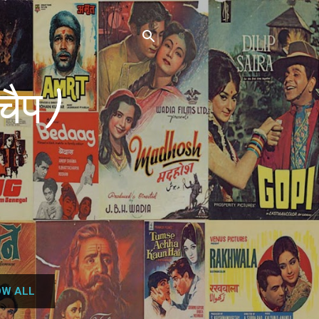
चैप)
W ALL