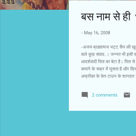
s
बस नाम से ही 
t
s
-
May 16, 2008
-अजय ब्रह्मात्मज भट्ट कैंप की खू
वाले कुछ संवाद..। जन्नत भी इसी प्र
आदर्शवादी पिता का बेटा है। पिता स
कमाने के चक्र में घुसता है और क्
अफ्रीका के केप टाउन के शानदार बंग
फिल्म। अमीर बनने की लालसा रखने व
जिसका तनाव किरदारों को जोड़े रखता 
2 comments
उनकी फिल्मों की विशेषता बन गयी ह
है। प्रेम कहानी के आगे-पीछे अर्जुन 