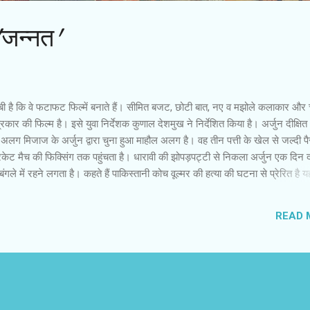
'जन्नत'
बी है कि वे फटाफट फिल्में बनाते हैं। सीमित बजट, छोटी बात, नए व मझोले कलाकार और च
कार की फिल्म है। इसे युवा निर्देशक कुणाल देशमुख ने निर्देशित किया है। अर्जुन दीक्षित
े अलग मिजाज के अर्जुन द्वारा चुना हुआ माहौल अलग है। वह तीन पत्ती के खेल से जल्दी पै
रिकेट मैच की फिक्सिंग तक पहुंचता है। धारावी की झोपड़पट्टी से निकला अर्जुन एक दिन द
ले में रहने लगता है। कहते हैं पाकिस्तानी कोच वूल्मर की हत्या की घटना से प्रेरित है य
ाले अर्जुन की कहानी उस घटना के इर्द-गिर्द बुनी गई है। फिल्म में एक प्रेम कहानी भी 
है। भट्ट कैंप की फिल्मों में नायक-नायिका हमेशा खिंचे-खिंचे से रहते हैं। तनावपूर्ण प्रे
READ 
ै। जन्नत में अर्जुन और जोया के बीच भी ऐसा ही संबंध है। जन्नत की कहानी दो स्तरों प
के ...