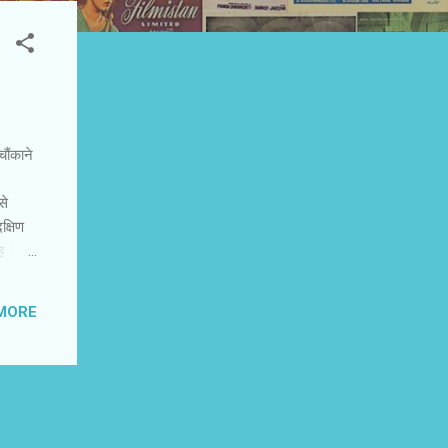
ौंकाने
से
क्षिण
ह
है,
म संबंध
MORE
र चलती