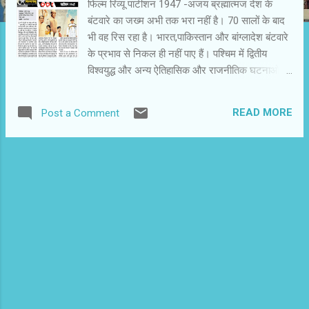
फिल्‍म रिव्‍यू पार्टीशन 1947 -अजय ब्रह्मात्‍मज देश के
बंटवारे का जख्‍म अभी तक भरा नहीं है। 70 सालों के बाद
भी वह रिस रहा है। भारत,पाकिस्‍तान और बांग्‍लादेश बंटवारे
के प्रभाव से निकल ही नहीं पाए हैं। पश्चिम में द्वितीय
विश्‍वयुद्ध और अन्‍य ऐतिहासिक और राजनीतिक घटनाओं पर
फिल्‍में बनती रही हैं। अपने देश में कम फिल्‍मकारों ने इस
पर ध्‍यान दिया। ‘ गर्म हवा ’ और ‘ पिंजर ’ जैसी कुछ फिल्‍मों
READ MORE
Post a Comment
में बंटवारे और विस्‍थापन से प्रभावित आम किरदारों की
कहानियां ही देखने को मिलती हैं। गुरिंदर चड्ढा की फिल्‍म
का नाम ही ‘ पार्टीशन 1947 ’ है। भारत में नियुक्‍त ब्रिटेन
के अंतिम वायसराय लार्ड माउंटबेटेन के दृष्टिकोण से
चित्रित इस फिल्‍म में ऐतिहासिक दस्‍तावेजों का भी सहारा
लिया गया है। कुछ दस्‍तावेज तो हाल के सालों में सामने आए
हैं। उनकी पृष्‍ठभूमि में बंटवारे का परिदृश्‍य ही बदल जाता
है। गुरिंदर चड्ढा ने लार्ड माउंटबेटेन और उनके परिवार के
सदस्‍यों के साथ आलिया और जीत की प्रेमकहानी भी रखी
है। यह फिल्‍म दो स्‍तरों पर साथ-साथ चलती है। 1947 में
आजादी के ठीक पहले चल रही राजनीतिक गतिविधियों के
ब...