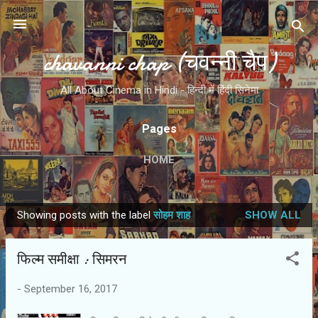
Skip to main content
chavanni chap (चवन्नी चैप)
All About Cinema in Hindi - हिन्दी में हिंदी सिनेमा
Pages
HOME
Showing posts with the label
सोहम शाह
SHOW ALL
P
o
फिल्‍म समीक्षा : सिमरन
s
t
-
September 16, 2017
s