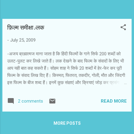
फ़िल्म समीक्षा:लक
-
July 25, 2009
-अजय ब्रह्मात्मज माना जाता है कि हिंदी फिल्मों के गाने सिर्फ 200 शब्दों को
उलट-पुलट कर लिखे जाते हैं। लक देखने के बाद फिल्म के संवादों के लिए भी
आप यही बात कह सकते हैं। सोहम शाह ने सिर्फ 20 शब्दों में हेर-फेर कर पूरी
फिल्म के संवाद लिख दिए हैं। किस्मत, फितरत, तकदीर, गोली, मौत और जिंदगी
इस फिल्म के बीज शब्द हैं। इनमें कुछ संज्ञाएं और क्रियाएं जोड़ कर प्रसंग के
अनुसार संबोधन बदलते रहते हैं। यूं कहें कि सीमित शब्दों के संवाद ही इस ढीली
और लोचदार स्कि्रप्ट के लिए आवश्यक थे। अगर दमदार डायलाग होते तो
READ MORE
2 comments
फिल्म के एक्शन से ध्यान बंट जाता। सोहम की लक वास्तव में एक टीवी रियलिटी
शो की तरह ही है। बस, फर्क इतना है कि इसे बड़े पर्दे पर दिखाया जा गया है।
इसमें टीवी जैसा रोमांच नहीं है, क्योंकि हमें मालूम है कि अंत में जीत हीरो की ही
MORE POSTS
होनी है और उसकी हीरोइन किसी भी सूरत में मर नहीं सकती। वह बदकिस्मत भी
हुई तो हीरो का लक उसकी रक्षा करता रहेगा। रियलिटी शो के सारे प्रतियोगी