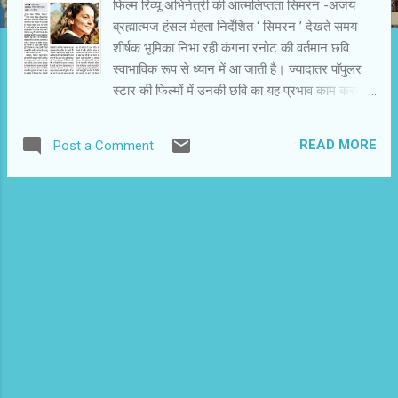
फिल्‍म रिव्‍यू अभिनेत्री की आत्‍मलिप्‍तता सिमरन -अजय
ब्रह्मात्‍मज हंसल मेहता निर्देशित ‘ सिमरन ’ देखते समय
शीर्षक भूमिका निभा रही कंगना रनोट की वर्तमान छवि
स्‍वाभाविक रूप से ध्‍यान में आ जाती है। ज्‍यादातर पॉपुलर
स्‍टार की फिल्‍मों में उनकी छवि का यह प्रभाव काम करता
रहता है। कंगना रनोट अपने टीवी इंटरव्‍यू में निजी जिंदगी
और सामाजिक मामलों पर अपना पक्ष स्‍पष्‍ट शब्‍दों में रख
READ MORE
Post a Comment
रही थीं। इन विवादास्‍पद इंटरव्‍यू से उनकी एक अलग इमेज
बनी है। ‘ सिमरन ’ के शीर्षक किरदार की भूमिका में उनकी
छवि गड्डमड्ड हुई है। फिल्‍म के अनेक दृश्‍यों में ऐसा लगता
है कि अभी तो कंगना को इंटरव्‍यू में यही सब बोलते सुना
था। बहरहाल, ’ सिमरन ’ प्रफुल्‍ल पटेल की कहानी है।
प्रफ़ुल्‍ल पटेल अमेरिका के अटलांट शहर में अपने मां-बाप
के साथ रहती है। उसका तलाक हो चुका है। विधवा विलाप
के बजाए व‍ह जिंदगी को अपने अंदाज में जीना चाह रही है।
मध्‍यवर्गीय गुजराती मां-बाप की एक ही ख्‍वाहिश है कि वह
फिर सेशादी कर ले और सेटल हो जाए। रोज की खिच-
खिच से परेशान प्रफुल्‍ल एक अलग घर लेना चाहती है।
उसने कुछ पैसे जमा कर र...