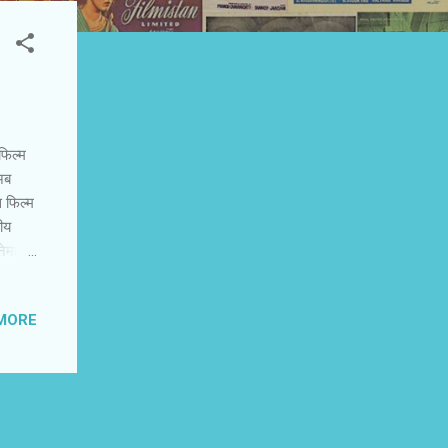
िल्‍म
 अब
 फिल्‍म
तीय
िनेमा।
 ‘
ुर ’ से
MORE
मंती
षण जारी
ींदार