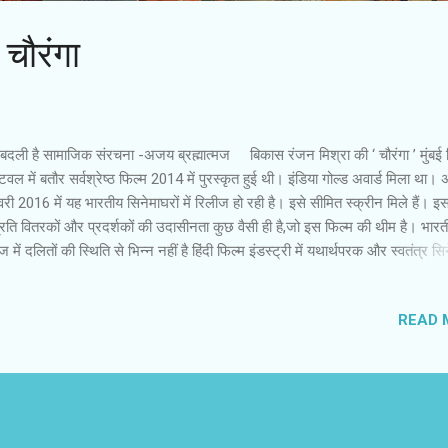
: चौरंगा
 बदली है सामाजिक संरचना -अजय ब्रह्मात्‍मज बिकास रंजन मिश्रा की ‘ चौरंगा ’ मुंबई फ
टिवल में बतौर सर्वश्रेष्‍ठ फिल्‍म 2014 में पुरस्‍कृत हुई थी। इंडिया गोल्‍ड अवार्ड मिला था।
ी 2016 में यह भारतीय सिनेमाघरों में रिलीज हो रही है। इसे सीमित स्‍क्रीन मिले हैं। इस
्रति वितरकों और प्रदर्शकों की उदासीनता कुछ वैसी ही है,जो इस फिल्‍म की थीम है। भार
 में दलितों की स्थिति से भिन्‍न नहीं है हिंदी फिल्‍म इंडस्‍ट्री में यथार्थपरक और स्‍वतंत्र स
िल्‍म के निर्ताता संजय सूरी और ओनिर हैं। बिकास रंजन मिश्रा ने ग्रामीण कथाभूमि में
गा ’ रची है। शहरी दर्शकों को अंदाजा नहीं होगा,लेकिन यह सच है कि श्‍याम बेनेगल की ‘ अंक
READ 
स रंजन मिश्रा की ‘ चौरंगा ’ तक में देश के ग्रामीण इलाकों की सामाजिक संरचना और सा
वस्‍था में कोई गुणात्‍मक बदलाव नहीं आया है। जमींदार और नेता मिल गए हैं। दलितों का शो
 आज भी धनिया जमींदार की हवस की शिकार है। वह अपनी स्थिति पर बिसूरने के बजाए जम
...