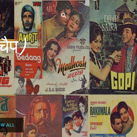
चैप)
W ALL