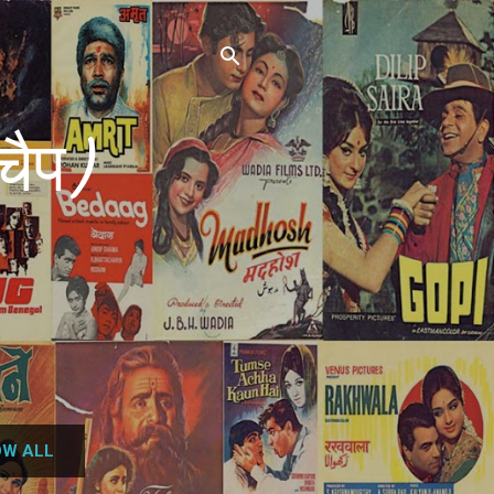
चैप)
W ALL