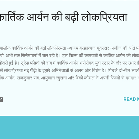
ार्तिक आर्यन की बढ़ी लोकप्रियता
मालोक कार्तिक आर्यन की बढ़ी लोकप्रियता -अजय ब्रह्मात्मज मुदस्सर अजीज की ‘पति पत
ो’ अभी तक सिनेमाघरों में चल रही है। इस फिल्म की कामयाबी से कार्तिक आर्यन की लोक
बढ़ोतरी हुई है। ट्रेड पंडितों की राय में कार्तिक आर्यन भरोसेमंद युवा स्टार के तौर पर उभरे ह
 लोकप्रियता नई पीढ़ी के दूसरे अभिनेताओं से अलग और विशेष है। पिछले दो-तीन सालों 
तिक आर्यन, राजकुमार राव, आयुष्मान खुराना और विकी कौशल ने अपनी फिल्मों से दमदार
ै। इन चारों में कार्तिक आर्यन को शेष तीन की तरह विषय प्रधान फिल्में नहीं मिलीं। बतौर 
ें बड़ी सराहना भी नहीं मिली, बल्कि कुछ समीक्षकों की राय में कार्तिक आर्यन को अभी समर्थ
READ 
ेता की पहचान बनाने में थोड़ा वक्त और लगेगा। समीक्षकों की उपेक्षा और आलोचना के ब
तिक आर्यन ने दर्शकों के बीच लोकप्रियता हासिल की। फिल्म दर फिल्म उनकी स्थिति मजबू
ै। इम्तियाज अली की उनकी फिल्म पूरी हो चुकी है, जो अगले साल फरवरी में रिलीज होगी
्तिक आर्यन 2011 शुरुआत की। ‘प्यार का पंचनामा’ उनकी पहली फिल्म थी। इस फिल्म के 