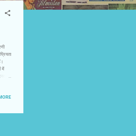
्नी
प्रियता
ैं।
में
 दस्तक
एक्टर
MORE
ीच
त होती
।
बाद