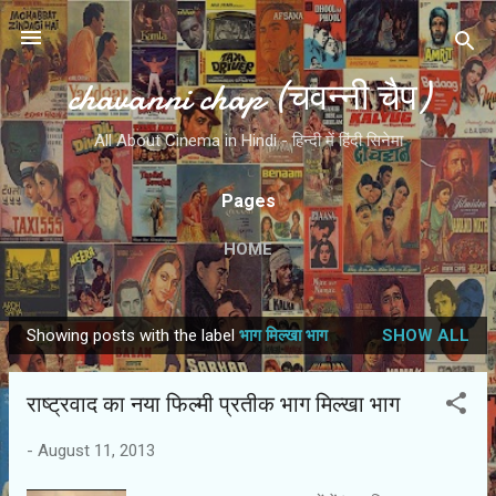
Skip to main content
chavanni chap (चवन्नी चैप)
All About Cinema in Hindi - हिन्दी में हिंदी सिनेमा
Pages
HOME
Showing posts with the label
भाग मिल्‍खा भाग
SHOW ALL
P
o
राष्ट्रवाद का नया फिल्मी प्रतीक भाग मिल्खा भाग
s
t
-
August 11, 2013
s