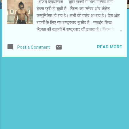
-अजय ब्रह्मात्मज कुछ राज्यों में ‘भाग मिल्खा भाग’
टैक्स फ्री हो चुकी है। फिल्म का फ्लेवर और कंटेंट
कम्युनिकेट हो रहा है। सभी को पसंद आ रहा है। देश और
राज्यों के लिए यह राष्ट्रवाद मुफीद है। फ्लाइंग सिख
मिल्खा की कहानी में राष्ट्रवाद की झलक है। फिल्म के
विभिन्न प्रसंगों में लेखक प्रसून जोशी और निर्देशक राकेश
ओमप्रकाश मेहरा उसे जागृत करते हैं। ‘भाग मिल्खा भाग’
READ MORE
Post a Comment
विधात्मक रूप से बॉयोपिक नहीं होने के बावजूद अपने
स्पिरिट और प्रस्तुति में राष्ट्रवाद की भावना का उद्रेक
करती है। हाल-फिलहाल में राष्ट्रीय भावना से ओत-प्रोत
एक व्यक्ति की कोई और कहानी नहीं मिलती। ‘भाग
मिल्खा भाग’ धावक मिल्खा सिंह की जिंदगी के कुछ महत्वपूर्ण
प्रसंगों और घटनाओं को लेकर बुनी गई है। इन घटनाओं
में उनकी जीत और हार दोनों शामिल हैं। विभाजन की
राष्ट्रीय विभीषिका के साथ उनका निजी अवसाद है। छूटने
और बिछुडऩे की तकलीफ के साथ पाने और हासिल करने
की खुशी है। ‘भाग मिल्खा भाग’ आजादी के बाद के एक
युवक के सपनों के बनने और टूटने की भी कहानी है।
आजादी के बाद जवाहरलाल नेहरू के नेतृत्व में देश के राष्...