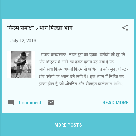
फिल्‍म समीक्षा : भाग मिल्‍खा भाग
-
July 12, 2013
-अजय ब्रह्मात्‍मज नेहरु युग का युवक दर्शकों को लुभाने
और थिएटर में लाने का दबाव इतना बढ़ गया है कि
अधिकांश फिल्म अपनी फिल्म से अधिक उसके लुक, पोस्टर
और प्रोमो पर ध्यान देने लगी हैं। इस ध्यान में निहित वह
झांसा होता है, जो ओपनिंग और वीकएंड कलेक्शन केलिए
दर्शकों को थिएटरों में खींचता है। राकेश ओमप्रकाश मेहरा
पर भी दबाव रहा होगा,लेकिन अपनी पीढ़ी के एक ईमानदार
READ MORE
1 comment
फिल्म मेकर के तौर पर उन्होंने लुक से लेकर फिल्म तक
ईमानदार सादगी बरती है। स्पष्ट है कि यह फिल्म मिल्खा
सिंह की आत्मकथा या जीवनी नहीं है। यह उस जोश और
MORE POSTS
संकल्प की कहानी है, जो कड़ी मेहनत, इच्छा शक्ति और
समर्पण से पूर्ण होती है। 'भाग मिल्खा भाग' प्रेरक फिल्म है।