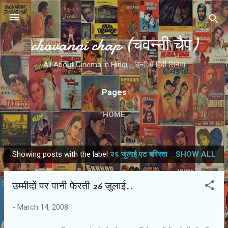
Skip to main content
chavanni chap (चवन्नी चैप)
All About Cinema in Hindi - हिन्दी में हिंदी सिनेमा
Pages
HOME
Showing posts with the label
२६ जुलाई एट बरिस्ता
SHOW ALL
P
o
उम्मीदों पर पानी फेरती 26 जुलाई..
s
t
-
March 14, 2008
s