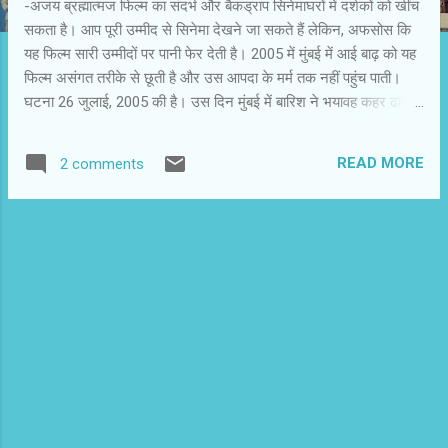
-अजय ब्रह्मात्मज फिल्म का संदर्भ और बैकड्राप सिनेमाघरों में दर्शकों को खींच
सकता है। आप पूरी उम्मीद से सिनेमा देखने जा सकते हैं लेकिन, अफसोस कि
यह फिल्म सारी उम्मीदों पर पानी फेर देती है। 2005 में मुंबई में आई बाढ़ को यह
फिल्म असंगत तरीके से छूती है और उस आपदा के मर्म तक नहीं पहुंच पाती।
घटना 26 जुलाई, 2005 की है। उस दिन मुंबई में बारिश ने भयावह कहर ढाया
था। चूंकि घटना ढाई साल ही पुरानी है, इसलिए अभी तक हम सभी की स्मृति में
उसके खौफनाक दृश्य ताजा हैं। मुंबई के अंधेरी उपनगर में स्थित एक बरिस्ता
READ MORE
2 comments
आउटलेट में चंद नियमित ग्राहक आते हैं। बाहर वर्षा हो रही है। वह तेज होती है
और फिर खबरें आती हैं कि भारी बारिश और बाढ़ के कारण शहर अस्त-व्यस्त हो
गया है। टीवी पर चंद फुटेज दिखाए जाते हैं। इसी बरिस्ता में राशि और शिवम भी
फंसे हैं। एक फिल्म लेखक हैं। एक सरदार दंपती है। दो-चार अन्य लोगों के
साथ बरिस्ता के कर्मचारी हैं। इनके अलावा कुछ और किरदार भी आते हैं। फिल्म
में बैंक डकैती, एड्सग्रस्त महिला, खोई हुई बच्ची का प्रसंग आता है। रात भर
की कहानी सुबह होने के साथ समाप्त हो जाती है। हम देखते हैं कि राशि और...